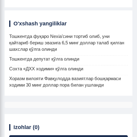
O'xshash yangiliklar
Тошкентда фуқаро Nexia’сини тортиб олиб, уни
қайтариб бериш эвазига 6,5 минг доллар талаб қилган
шахслар қўлга олинди
Тошкентда депутат қўлга олинди
Сохта «ДХХ ходими» қўлга олинди
Хоразм вилояти Фавқулодда вазиятлар бошқармаси
ходими 30 минг доллар пора билан ушланди
Izohlar (0)