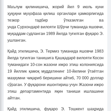
Маълум қилинишича, жорий йил 9 июль куни
ҳуқуқни муҳофаза қилиш органлари ҳамкорлигида
тезкор тадбир ўтказилган ва
унда Сурхондарё вилояти Шўрчи туманида яшовчи,
муқаддам судланган 1989 йилда туғилган фуқаро Э.
ушланган.
Қайд этилишича, Э. Термиз туманида яшовчи 1983
йилда туғилган танишига Қашқадарё вилояти Косон
туманидаги 10-сон жазони ижро этиш колониясида
19 йиллик қамоқ муддатининг 10-йилини ўтаётган
маҳкумни чиқариб беришини айтиб, 70 000 доллар
сўраган. У фуқарони ишонтириш учун Жазони ижро
этиш департаментида яқин таниши ишлашини
айтган.
Қайд этилишича, фуқаро Э. Тошкент шаҳрида