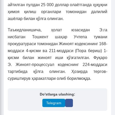
айтилган пулдан 25 000 доллар олаётганда ҳуқуқни
ҳимоя қилиш органлари томонидан далилий
ашёлар билан қўлга олинган.
Таъкидланишича, ҳолат юзасидан Э.га
нисбатан Тошкент шаҳар Учтепа тумани
прокуратураси томонидан Жиноят кодексининг 168-
моддаси 4-қисми ва 211-моддаси (Пора бериш) 1-
қисми билан жиноят иши қўзғатилган. Фуқаро
Э. Жиноят-процессуал кодекснинг 224-моддаси
тартибида қўлга олинган. Ҳозирда тергов-
суриштирув ҳаракатлари олиб борилмоқда.
Do'stlarga ulashing:
Telegram