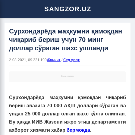
SANGZOR.UZ
Сурхондарёда маҳкумни қамоқдан
чиқариб бериш учун 70 минг
доллар сўраган шахс ушланди
2-08-2021, 09:22
1 190
Жамият
/
Суд-ҳуқуқ
Реклама
Сурхондарёда маҳкумни қамоқдан чиқариб
бериш эвазига 70 000 АҚШ доллари сўраган ва
ундан 25 000 доллар олган шахс қўлга олинган.
Бу ҳақда ИИВ Жазони ижро этиш департаменти
ахборот хизмати хабар
бермоқда
.