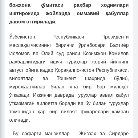
божхона қўмитаси раҳбар ходимлари
иштирокида жойларда оммавий қабуллар
давом эттирилади.
Ўзбекистон Республикаси Президенти
маслаҳатчисининг биринчи ўринбосари Бахтиёр
Исломов ва Олий суд раиси Козимжон Комилов
раҳбарлигидаги ишчи гуруҳлар жорий йилнинг
август ойига қадар Қорақалпоғистон Республикаси,
вилоятлар ва Тошкент шаҳрида бўлиб,
мурожаатчилар билан яна бир бор мулоқот
ўтказади. Иккинчи даврада гуруҳлар аввал қабул
ўтказмаган вилоятга боради ва бу билан гуруҳлар
томонидан ҳар бир вилоят фуқаролари қамраб
олинади.
Бу сафарги манзиллар – Жиззах ва Сирдарё