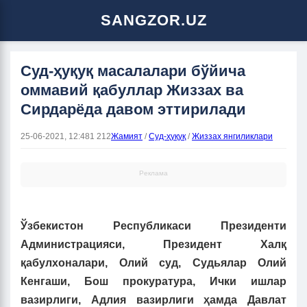
SANGZOR.UZ
Суд-ҳуқуқ масалалари бўйича
оммавий қабуллар Жиззах ва
Сирдарёда давом эттирилади
25-06-2021, 12:48
1 212
Жамият
/
Суд-ҳуқуқ
/
Жиззах янгиликлари
Реклама
Ўзбекистон Республикаси Президенти
Администрацияси, Президент Халқ
қабулхоналари, Олий суд, Судьялар Олий
Кенгаши, Бош прокуратура, Ички ишлар
вазирлиги, Адлия вазирлиги ҳамда Давлат