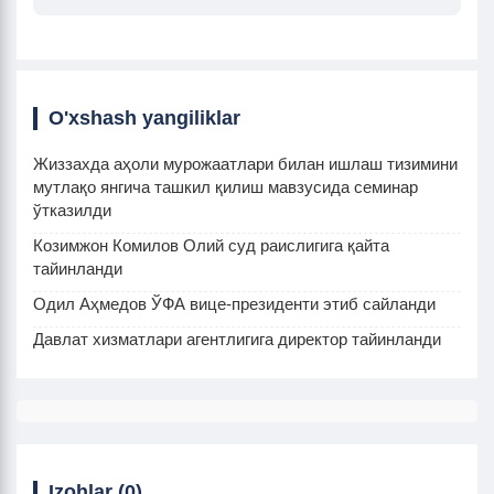
O'xshash yangiliklar
Жиззахда аҳоли мурожаатлари билан ишлаш тизимини
мутлақо янгича ташкил қилиш мавзусида семинар
ўтказилди
Козимжон Комилов Олий суд раислигига қайта
тайинланди
Одил Аҳмедов ЎФА вице-президенти этиб сайланди
Давлат хизматлари агентлигига директор тайинланди
Izohlar (0)