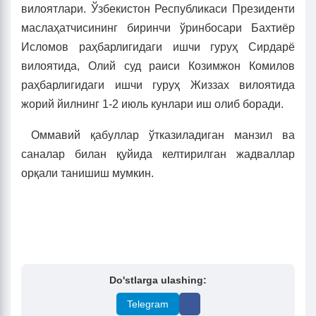
вилоятлари. Ўзбекистон Республикаси Президенти
маслаҳатчисининг биринчи ўринбосари Бахтиёр
Исломов раҳбарлигидаги ишчи гуруҳ Сирдарё
вилоятида, Олий суд раиси Козимжон Комилов
раҳбарлигидаги ишчи гуруҳ Жиззах вилоятида
жорий йилнинг 1-2 июль кунлари иш олиб боради.
Оммавий қабуллар ўтказиладиган манзил ва
саналар билан қуйида келтирилган жадваллар
орқали танишиш мумкин.
Do'stlarga ulashing:
Telegram