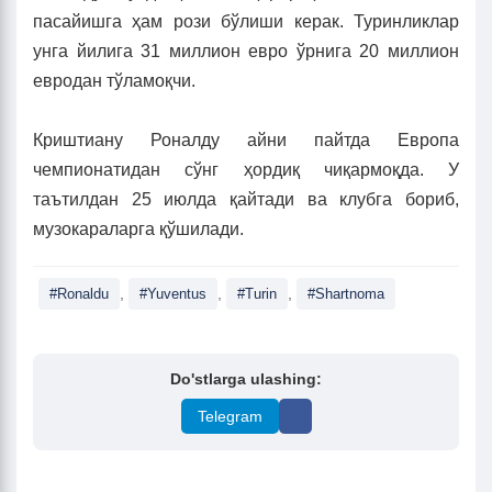
пасайишга ҳам рози бўлиши керак. Туринликлар
унга йилига 31 миллион евро ўрнига 20 миллион
евродан тўламоқчи.
Криштиану Роналду айни пайтда Европа
чемпионатидан сўнг ҳордиқ чиқармоқда. У
таътилдан 25 июлда қайтади ва клубга бориб,
музокараларга қўшилади.
,
,
,
#Ronaldu
#Yuventus
#Turin
#Shartnoma
Do'stlarga ulashing:
Telegram