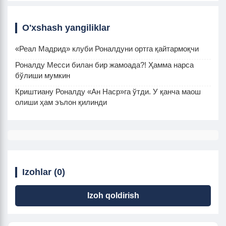
O'xshash yangiliklar
«Реал Мадрид» клуби Роналдуни ортга қайтармоқчи
Роналду Месси билан бир жамоада?! Ҳамма нарса
бўлиши мумкин
Криштиану Роналду «Ан Наср»га ўтди. У қанча маош
олиши ҳам эълон қилинди
Izohlar (0)
Izoh qoldirish