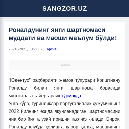
SANGZOR.UZ
Роналдунинг янги шартномаси
муддати ва маоши маълум бўлди!
20-07-2021, 18:21
1 263
Архив
Реклама
“Ювентус” раҳбарияти жамоа тўпурари Криштиану
Роналду билан янги шартнома борасида
музокарага тайёргарлик
кўрмоқда
.
Унга кўра, туринликлар португалиялик ҳужумчининг
2022 йилнинг ёзида якунланадиган шартномасини
яна бир йилга узайтиришни таклиф қилади. Бироқ,
Роналду клубда қолишга қарор қилса, маошининг