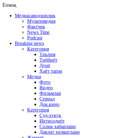
Ёпмоқ
Медиасаводхонлик
Мультимедия
Фактчек
News Time
Podcast
Breaking news
Категория
Таълим
Тиббиёт
Дунё
Ҳаёт тарзи
Медиа
Фото
Видео
Фильмлар
Сериал
Док.кино
Категория
Суд-ҳуқуқ
Иқтисодиёт
Солиқ хабарлари
Давлат хизматлари
Жамият