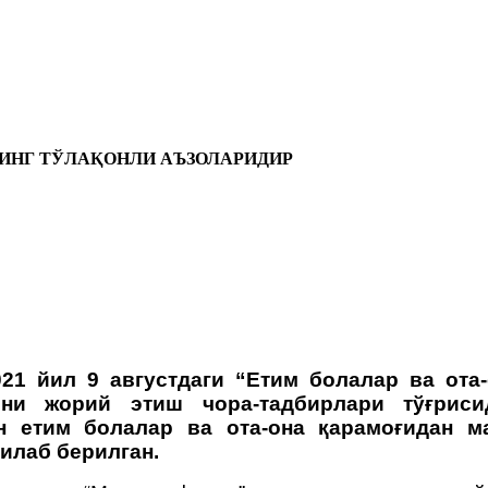
ИНГ ТЎЛАҚОНЛИ АЪЗОЛАРИДИР
021 йил 9 августдаги “Етим болалар ва ота
ини жорий этиш чора-тадбирлари тўғрисид
н етим болалар ва ота-она қарамоғидан м
илаб берилган.