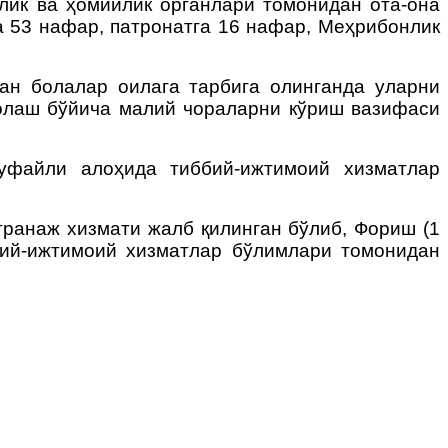
йлик ва ҳомийлик органлари томонидан ота-она
а 53 нафар, патронатга 16 нафар, Меҳрибонлик
ган болалар оилага тарбига олинганда уларни
волаш бўйича малий чораларни кўриш вазифаси
уфайли алоҳида тиббий-ижтимоий хизматлар
транаж хизмати жалб қилинган бўлиб, Фориш (1
бий-ижтимоий хизматлар бўлимлари томонидан