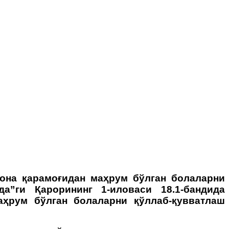
-она қарамоғидан маҳрум бўлган болаларни
а”ги Қарорининг 1-иловаси 18.1-бандида
аҳрум бўлган болаларни қўллаб-қувватлаш