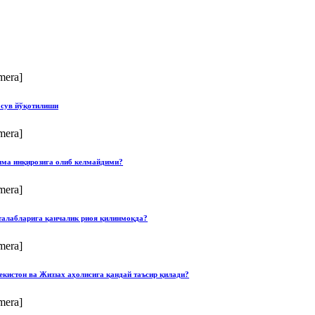
mera]
 сув йўқотилиши
mera]
илма инқирозига олиб келмайдими?
mera]
талабларига қанчалик риоя қилинмоқда?
mera]
екистон ва Жиззах аҳолисига қандай таъсир қилади?
mera]