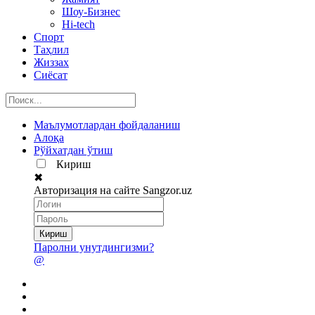
Шоу-Бизнес
Hi-tech
Спорт
Таҳлил
Жиззах
Сиёсат
Маълумотлардан фойдаланиш
Алоқа
Рўйхатдан ўтиш
Кириш
✖
Авторизация на сайте Sangzor.uz
Паролни унутдингизми?
@