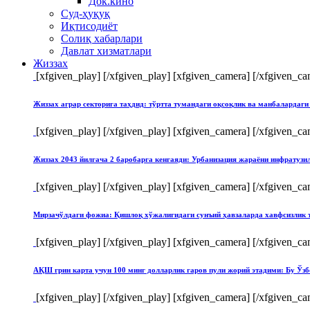
Док.кино
Суд-ҳуқуқ
Иқтисодиёт
Солиқ хабарлари
Давлат хизматлари
Жиззах
[xfgiven_play]
[/xfgiven_play] [xfgiven_camera]
[/xfgiven_ca
Жиззах аграр секторига таҳдид: тўртта тумандаги оқсоқлик ва манбалардаги
[xfgiven_play]
[/xfgiven_play] [xfgiven_camera]
[/xfgiven_ca
Жиззах 2043 йилгача 2 баробарга кенгаяди: Урбанизация жараёни инфратуз
[xfgiven_play]
[/xfgiven_play] [xfgiven_camera]
[/xfgiven_ca
Мирзачўлдаги фожиа: Қишлоқ хўжалигидаги сунъий ҳавзаларда хавфсизлик 
[xfgiven_play]
[/xfgiven_play] [xfgiven_camera]
[/xfgiven_ca
АҚШ грин карта учун 100 минг долларлик гаров пули жорий этадими: Бу Ўзб
[xfgiven_play]
[/xfgiven_play] [xfgiven_camera]
[/xfgiven_ca