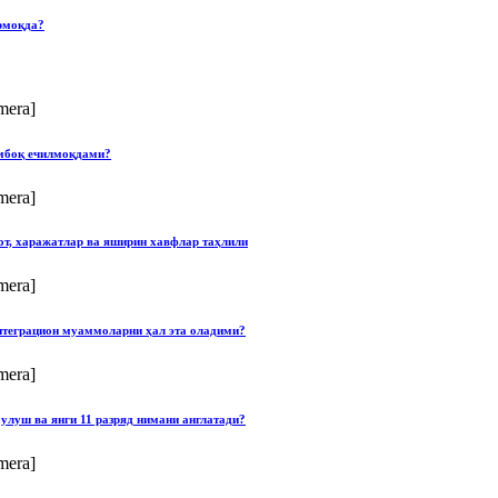
рмоқда?
mera]
умбоқ ечилмоқдами?
mera]
от, харажатлар ва яширин хавфлар таҳлили
mera]
нтеграцион муаммоларни ҳал эта оладими?
mera]
улуш ва янги 11 разряд нимани англатади?
mera]