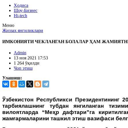
Ҳодиса
Шоу-Бизнес
Hi-tech
Меню
Жиззах янгиликлари
ИМКОНИЯТИ ЧЕКЛАНГАН БОЛАЛАР ҲАМ ЖАМИЯТН
Admin
13 ноя 2021 17:53
1 264 ўқилди
Чоп этиш
Улашиш:
Ўзбекистон Республикси Президентининг 2
тарбиялашнинг тубдан янгиланган тизим
вилоятларда “Меҳр дафтари”га киритилга
жамғармаларини ташкил этиш вазифаси белг