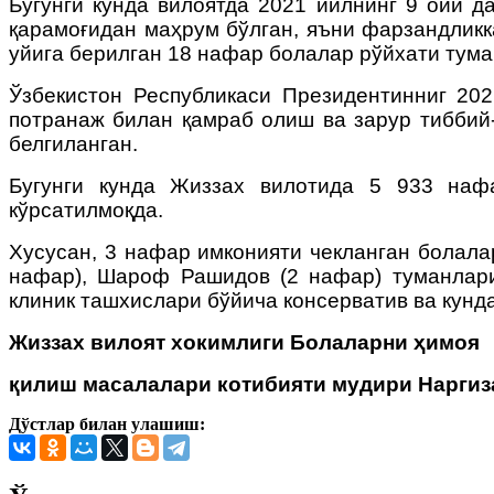
Бугунги кунда вилоятда 2021 йилнинг 9 ойи д
қарамоғидан маҳрум бўлган, яъни фарзандликк
уйига берилган 18 нафар болалар рўйхати тума
Ўзбекистон Республикаси Президентинниг 202
потранаж билан қамраб олиш ва зарур тиббий
белгиланган.
Бугунги кунда Жиззах вилотида 5 933 наф
кўрсатилмоқда.
Хусусан, 3 нафар имконияти чекланган болала
нафар), Шароф Рашидов (2 нафар) туманлари
клиник ташхислари бўйича консерватив ва кунд
Жиззах вилоят хокимлиги
Болаларни ҳимоя
қилиш масалалари котибияти мудири Наргиз
Дўстлар билан улашиш: