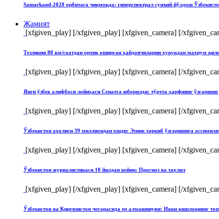
Samarkand-2028 орбитага чиқмоқда: гиперспектрал сунъий йўлдош Ўзбекист
Жамият
[xfgiven_play]
[/xfgiven_play] [xfgiven_camera]
[/xfgiven_ca
Тезликни 80 км/соатдан ортиқ оширган ҳайдовчиларни ҳуқуқдан маҳрум қи
[xfgiven_play]
[/xfgiven_play] [xfgiven_camera]
[/xfgiven_ca
Янги ўзбек алифбоси лойиҳаси Сенатга юборилди: тўртта ҳарфнинг ўзгари
[xfgiven_play]
[/xfgiven_play] [xfgiven_camera]
[/xfgiven_ca
Ўзбекистон аҳолиси 39 миллиондан ошди: Этник таркиб ўзгаришига ассимиля
[xfgiven_play]
[/xfgiven_play] [xfgiven_camera]
[/xfgiven_ca
Ўзбекистон журналистикаси 10 йилдан кейин: Прогноз ва таҳлил
[xfgiven_play]
[/xfgiven_play] [xfgiven_camera]
[/xfgiven_ca
Ўзбекистон ва Қирғизистон чегарасида ер алмашинуви: Икки қишлоқнинг т