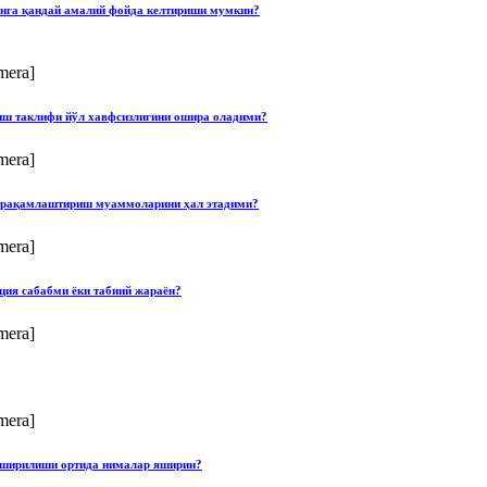
онга қандай амалий фойда келтириши мумкин?
mera]
лиш таклифи йўл хавфсизлигини ошира оладими?
mera]
ши рақамлаштириш муаммоларини ҳал этадими?
mera]
ция сабабми ёки табиий жараён?
mera]
mera]
опширилиши ортида нималар яширин?