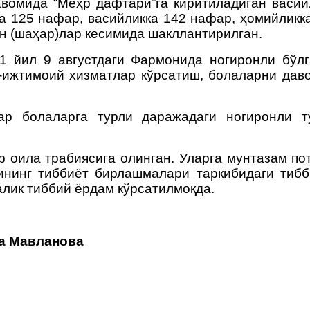
авомида “Меҳр дафтари”га киритиладиган васи
а 125 нафар, васийликка 142 нафар, ҳомийликк
н (шаҳар)лар кесимида шакллантирилган.
1 йил 9 августдаги Фармонида ногиронли бўл
-ижтимоий хизматлар кўрсатиш, болаларни да
ар болаларга турли даражадаги ногиронли т
р оила трабиясига олинган. Уларга мунтазам по
нинг тиббиёт бирлашмалари таркибидаги тиб
алик тиббий ёрдам кўрсатилмоқда.
а Мавланова