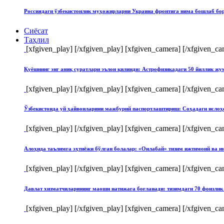
Россиядаги ўзбекистонлик муҳожирларни Украина фронтига нима бошлаб бо
Сиёсат
Таҳлил
[xfgiven_play]
[/xfgiven_play] [xfgiven_camera]
[/xfgiven_ca
Қуёшнинг энг аниқ суратлари эълон қилинди: Астрофизикадаги 50 йиллик ж
[xfgiven_play]
[/xfgiven_play] [xfgiven_camera]
[/xfgiven_ca
Ўзбекистонда уй ҳайвонларини мажбурий паспортлаштириш: Соҳадаги ислоҳ
[xfgiven_play]
[/xfgiven_play] [xfgiven_camera]
[/xfgiven_ca
Алоҳида таълимга эҳтиёжи бўлган болалар: «Оилабай» тизим ижтимоий ва и
[xfgiven_play]
[/xfgiven_play] [xfgiven_camera]
[/xfgiven_ca
Давлат хизматчиларининг маоши натижага боғланади: тизимдаги 70 фоизлик 
[xfgiven_play]
[/xfgiven_play] [xfgiven_camera]
[/xfgiven_ca