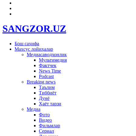
SANGZOR.UZ
Бош саҳифа
Махсус лойиҳалар
Медиасаводхонлик
Мультимедия
Фактчек
News Time
Podcast
Breaking news
Таълим
Тиббиёт
Дунё
Ҳаёт тарзи
Медиа
Фото
Видео
Фильмлар
Сериал