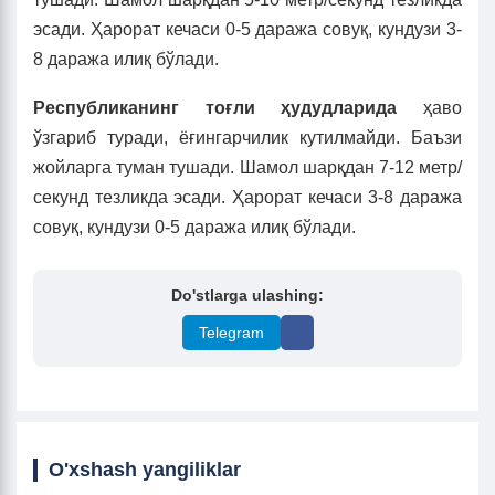
эсади. Ҳарорат кечаси 0-5 даража совуқ, кундузи 3-
8 даража илиқ бўлади.
Республиканинг тоғли ҳудудларида
ҳаво
ўзгариб туради, ёғингарчилик кутилмайди. Баъзи
жойларга туман тушади. Шамол шарқдан 7-12 метр/
секунд тезликда эсади. Ҳарорат кечаси 3-8 даража
совуқ, кундузи 0-5 даража илиқ бўлади.
Do'stlarga ulashing:
Telegram
O'xshash yangiliklar