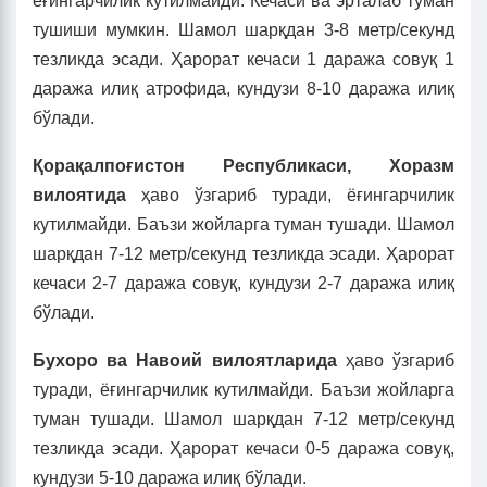
ёғингарчилик кутилмайди. Кечаси ва эрталаб туман
тушиши мумкин. Шамол шарқдан 3-8 метр/секунд
тезликда эсади. Ҳарорат кечаси 1 даража совуқ 1
даража илиқ атрофида, кундузи 8-10 даража илиқ
бўлади.
Қорақалпоғистон Республикаси, Хоразм
вилоятида
ҳаво ўзгариб туради, ёғингарчилик
кутилмайди. Баъзи жойларга туман тушади. Шамол
шарқдан 7-12 метр/секунд тезликда эсади. Ҳарорат
кечаси 2-7 даража совуқ, кундузи 2-7 даража илиқ
бўлади.
Бухоро ва Навоий вилоятларида
ҳаво ўзгариб
туради, ёғингарчилик кутилмайди. Баъзи жойларга
туман тушади. Шамол шарқдан 7-12 метр/секунд
тезликда эсади. Ҳарорат кечаси 0-5 даража совуқ,
кундузи 5-10 даража илиқ бўлади.