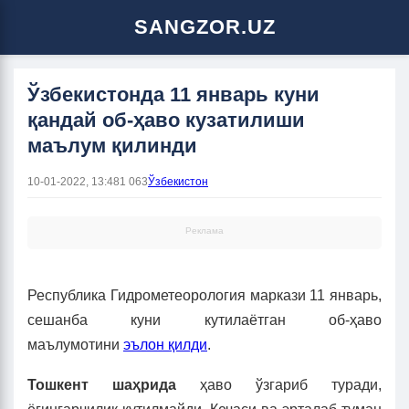
SANGZOR.UZ
Ўзбекистонда 11 январь куни
қандай об-ҳаво кузатилиши
маълум қилинди
10-01-2022, 13:48
1 063
Ўзбекистон
Реклама
Республика Гидрометеорология маркази 11 январь,
сешанба куни кутилаётган об-ҳаво
маълумотини
эълон қилди
.
Тошкент шаҳрида
ҳаво ўзгариб туради,