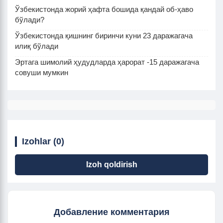
Ўзбекистонда жорий ҳафта бошида қандай об-ҳаво
бўлади?
Ўзбекистонда қишнинг биринчи куни 23 даражагача
илиқ бўлади
Эртага шимолий ҳудудларда ҳарорат -15 даражагача
совуши мумкин
Izohlar (0)
Izoh qoldirish
Добавление комментария