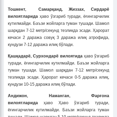
Тошкент, Самарқанд, Жиззах, Сирдарё
вилоятларида
ҳаво ўзгариб туради, ёғингарчилик
кутилмайди. Баъзи жойларга туман тушади. Шамол
шарқдан 7-12 метр/секунд тезликда эсади. Ҳарорат
кечаси 2 даража совуқ 3 даража илиқ атрофида,
кундузи 7-12 даража илиқ бўлади.
Қашқадарё, Сурхондарё вилоятида
ҳаво ўзгариб
туради, ёғингарчилик кутилмайди. Баъзи жойларга
туман тушади. Шамол шарқдан 7-12 метр/секунд
тезликда эсади. Ҳарорат кечаси 0-5 даража илиқ,
кундузи 10-15 даража илиқ бўлади.
Андижон, Наманган, Фарғона
вилоятларида
ҳаво Ҳаво ўзгариб туради,
ёғингарчилик кутилмайди. Баъзи жойларга туман
тушади. Шамол шарқдан 5-10 метр/секунд тезликда