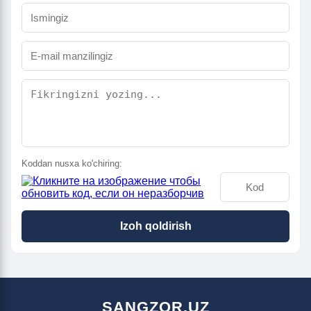
Koddan nusxa ko'chiring:
Izoh qoldirish
SANGZOR.UZ