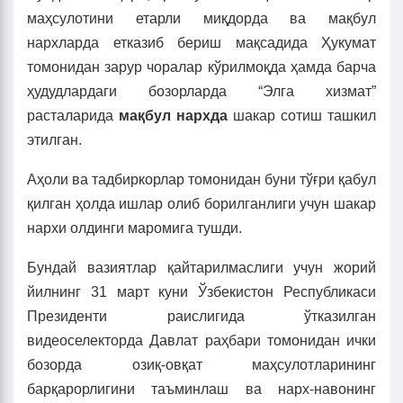
маҳсулотини етарли миқдорда ва мақбул
нархларда етказиб бериш мақсадида Ҳукумат
томонидан зарур чоралар кўрилмоқда ҳамда барча
ҳудудлардаги бозорларда “Элга хизмат”
расталарида
мақбул нархда
шакар сотиш ташкил
этилган.
Аҳоли ва тадбиркорлар томонидан буни тўғри қабул
қилган ҳолда ишлар олиб борилганлиги учун шакар
нархи олдинги маромига тушди.
Бундай вазиятлар қайтарилмаслиги учун жорий
йилнинг 31 март куни Ўзбекистон Республикаси
Президенти раислигида ўтказилган
видеоселекторда Давлат раҳбари томонидан ички
бозорда озиқ-овқат маҳсулотларининг
барқарорлигини таъминлаш ва нарх-навонинг