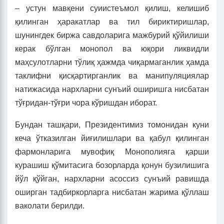
– устун мавқени суиистеъмол қилиш, келишиб
қилинган ҳаракатлар ва тил бириктиришлар,
шунингдек биржа савдоларига мажбурий қўйилиши
керак бўлган монопол ва юқори ликвидли
маҳсулотларни тўлиқ ҳажмда чиқармаганлик ҳамда
таклифни қисқартирганлик ва манипуляциялар
натижасида нархларни сунъий оширишга нисбатан
тўғридан-тўғри чора кўришдан иборат.
Бундан ташқари, Президентимиз томонидан куни
кеча ўтказилган йиғилишлари ва қабул қилинган
фармонларига мувофиқ Монополияга қарши
курашиш қўмитасига бозорларда қонун бузилишига
йўл қўйган, нархларни асоссиз сунъий равишда
оширган тадбиркорларга нисбатан жарима қўллаш
ваколати берилди.