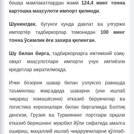
бошқа мамлакатлардан жами
124,4 минг тонна
картошка маҳсулоти импорт қилинди.
Шунингдек,
бугунги кунда давлат ва улгуржи
импортёр тадбиркорлар томонидан
100 минг
тонна ўсимлик ёғи захира қилинган.
Шу билан бирга,
тадбиркорларга ижтимоий озиқ-
овқат маҳсулотлари импорти учун имтиёзли
кредитлар ажратилмоқда.
Ички бозорни шакар билан узлуксиз равишда
таъминлаш мақсадида шакарни (уни ишлаб
чиқариш хомашёсини) етказиб берувчилар ва
логистика корхоналари билан биргаликда Болтиқ
денгизи, Грузия ва Туркиянинг портлари орқали
етказиб беришнинг муқобил йўли сифатида амалга
ошириш, маҳаллий ишлаб чиқарувчиларни қўллаб-