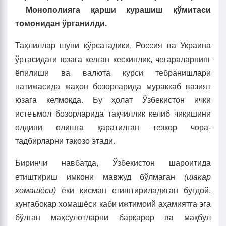
Монополияга қарши курашиш қўмитаси
томонидан ўрганилди.
Таҳлиллар шуни кўрсатадики, Россия ва Украина
ўртасидаги юзага келган кескинлик, чегараларнинг
ёпилиши ва валюта курси тебранишлари
натижасида жаҳон бозорларида мураккаб вазият
юзага келмоқда. Бу ҳолат Ўзбекистон ички
истеъмол бозорларида тақчиллик келиб чиқишини
олдини олишга қаратилган тезкор чора-
тадбирларни тақозо этади.
Биринчи навбатда, Ўзбекистон шароитида
етиштириш имкони мавжуд бўлмаган
(шакар
хомашёси)
ёки қисман етиштириладиган буғдой,
кунгабоқар хомашёси каби ижтимоий аҳамиятга эга
бўлган маҳсулотларни барқарор ва мақбул