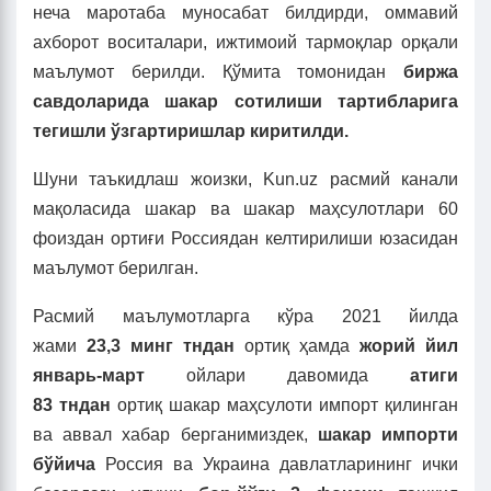
неча маротаба муносабат билдирди, оммавий
ахборот воситалари, ижтимоий тармоқлар орқали
маълумот берилди. Қўмита томонидан
биржа
савдоларида шакар сотилиши тартибларига
тегишли ўзгартиришлар киритилди.
Шуни таъкидлаш жоизки, Kun.uz расмий канали
мақоласида шакар ва шакар маҳсулотлари 60
фоиздан ортиғи Россиядан келтирилиши юзасидан
маълумот берилган.
Расмий маълумотларга кўра 2021 йилда
жами
23,3
минг
тн
дан
ортиқ ҳамда
жорий йил
январь-март
ойлари давомида
атиги
83
тнд
ан
ортиқ шакар маҳсулоти импорт қилинган
ва аввал хабар берганимиздек,
шакар импорти
бўйича
Россия ва Украина давлатларининг ички