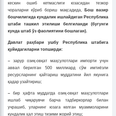
кескин ошиб кетмаслиги юзасидан тезкор
чораларни кўриб бориш мақсадида,
Бош вазир
бошчилигида кундалик ишлайдиган Республика
штаби ташкил этилиши белгиланди (бугунги
кунда штаб ўз фаолиятини бошлаган).
Давлат раҳбари ушбу Республика штабига
қуйидагиларни топширди:
–
зарур озиқ-овқат маҳсулотлари импорти учун
аввал берилган 500 миллиард сўм имтиёзли
ресурсларнинг қайтариш муддатини йил якунига
қадар узайтириш;
–
бир ҳафта муддатда озиқ-овқат маҳсулотлари
ишлаб чиқарувчи барча тадбиркорлар билан
учрашиб, уларнинг юзага келган муаммоларини
кундалик ҳал этиш тизими жорий этиш;