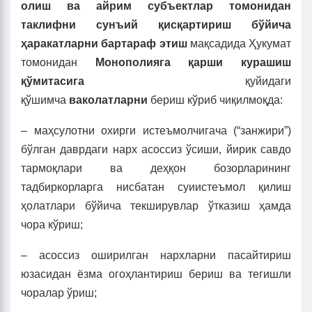
олиш ва айрим субъектлар томонидан
таклифни сунъий қисқартириш бўйича
ҳаракатларни бартараф этиш
мақсадида Ҳукумат
томонидан
Монополияга қарши курашиш
қўмитасига
қуйидаги
қўшимча
ваколатларни
бериш кўриб чиқилмоқда:
– маҳсулотни охирги истеъмолчигача (“занжири”)
бўлган даврдаги нарх асоссиз ўсиши, йирик савдо
тармоқлари ва деҳқон бозорларининг
тадбиркорларга нисбатан суиистеъмол қилиш
ҳолатлари бўйича текширувлар ўтказиш ҳамда
чора кўриш;
– асоссиз оширилган нархларни пасайтириш
юзасидан ёзма огоҳлантириш бериш ва тегишли
чоралар ўриш;