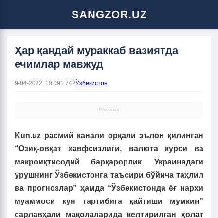
SANGZOR.UZ
Ҳар қандай мураккаб вазиятда
ечимлар мавжуд
9-04-2022, 10:09
1 742
Ўзбекистон
Реклама
Kun.uz расмий канали орқали эълон қилинган
“Озиқ-овқат хавфсизлиги, валюта курси ва
макроиқтисодий барқарорлик. Украинадаги
урушнинг Ўзбекистонга таъсири бўйича таҳлил
ва прогнозлар” ҳамда “Ўзбекистонда ёғ нархи
муаммоси кун тартибига қайтиши мумкин”
сарлавҳали мақолаларида келтирилган ҳолат