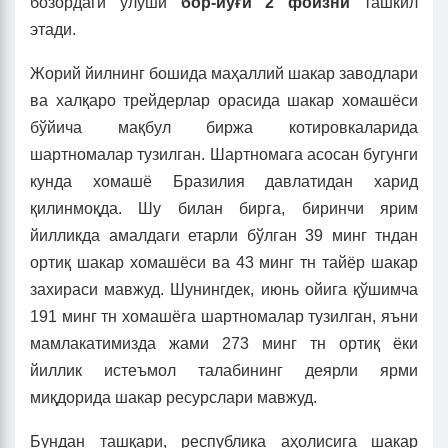
бозордаги улуши
бор-йўғи
2 фоизни
ташкил
этади.
Жорий йилнинг бошида маҳаллий шакар заводлари
ва халқаро трейдерлар орасида шакар хомашёси
бўйича мақбул биржа котировкаларида
шартномалар тузилган. Шартномага асосан бугунги
кунда хомашё Бразилия давлатидан харид
қилинмоқда. Шу билан бирга, биринчи ярим
йилликда амалдаги етарли бўлган 39 минг тндан
ортиқ шакар хомашёси ва 43 минг тн тайёр шакар
захираси мавжуд. Шунингдек, июнь ойига қўшимча
191 минг тн хомашёга шартномалар тузилган, яъни
мамлакатимизда жами 273 минг тн ортиқ ёки
йиллик истеъмол талабининг деярли ярми
миқдорида шакар ресурслари мавжуд.
Бундан ташқари, республика аҳолисига шакар