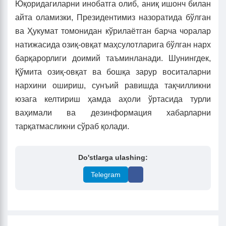
Юқоридагиларни инобатга олиб, аниқ ишонч билан
айта оламизки, Президентимиз назоратида бўлган
ва Ҳукумат томонидан кўрилаётган барча чоралар
натижасида озиқ-овқат маҳсулотларига бўлган нарх
барқарорлиги доимий таъминланади. Шунингдек,
Қўмита озиқ-овқат ва бошқа зарур воситаларни
нархини ошириш, сунъий равишда тақчилликни
юзага келтириш ҳамда аҳоли ўртасида турли
ваҳимали ва дезинформация хабарларни
тарқатмасликни сўраб қолади.
Do'stlarga ulashing:
Telegram