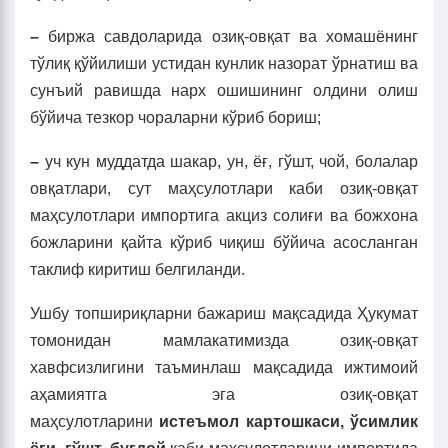
–
биржа савдоларида озиқ-овқат ва хомашёнинг
тўлиқ қўйилиши устидан кунлик назорат ўрнатиш ва
сунъий равишда нарх ошишининг олдини олиш
бўйича тезкор чораларни кўриб бориш;
–
уч кун муддатда шакар, ун, ёғ, гўшт, чой, болалар
овқатлари, сут маҳсулотлари каби озиқ-овқат
маҳсулотлари импортига акциз солиғи ва божхона
божларини қайта кўриб чиқиш бўйича асосланган
таклиф киритиш белгиланди.
Ушбу топшириқларни бажариш мақсадида Ҳукумат
томонидан мамлакатимизда озиқ-овқат
хавфсизлигини таъминлаш мақсадида ижтимоий
аҳамиятга эга озиқ-овқат
маҳсулотларини
истеъмол картошкаси, ўсимлик