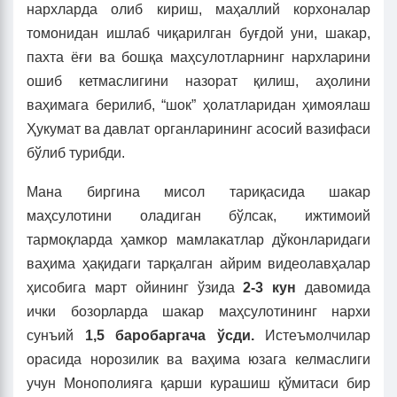
нархларда олиб кириш, маҳаллий корхоналар
томонидан ишлаб чиқарилган буғдой уни, шакар,
пахта ёғи ва бошқа маҳсулотларнинг нархларини
ошиб кетмаслигини назорат қилиш, аҳолини
ваҳимага берилиб, “шок” ҳолатларидан ҳимоялаш
Ҳукумат ва давлат органларининг асосий вазифаси
бўлиб турибди.
Мана биргина мисол тариқасида шакар
маҳсулотини оладиган бўлсак, ижтимоий
тармоқларда ҳамкор мамлакатлар дўконларидаги
ваҳима ҳақидаги тарқалган айрим видеолавҳалар
ҳисобига март ойининг ўзида
2-3 кун
давомида
ички бозорларда шакар маҳсулотининг нархи
сунъий
1,5 баробаргача ўсди.
Истеъмолчилар
орасида норозилик ва ваҳима юзага келмаслиги
учун Монополияга қарши курашиш қўмитаси бир