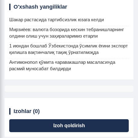
O'xshash yangiliklar
Шакар растасида тартибсизлик юзага келди
Мирзиёев: валюта бозорида кескин тебранишларнинг
олдини олиш учун заҳираларимиз етарли
1 июндан бошлаб Ўзбекистонда ўсимлик ёғини экспорт
қилишга вақтинчалиқ тақиқ ўрнатилмоқда
Антимонопол қўмита «аравакашлар масаласи»да
расмий муносабат билдирди
Izohlar (0)
Izoh qoldirish