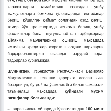
ёғи, гўшт, буғдой
каби маҳсулотларини импортида
харажатларни камайтириш юзасидан ушбу
маҳсулотларга божхона тўловларидан имтиёзлар
бериш, қўшилган қиймат солиғидан озод қилиш,
темир йўл транспортида чегирма бериш, ушбу
фаолиятлар билан шуғулланаётган тадбиркорлар
айланма маблағларини ошириш мақсадида
имтиёзли кредитлар ажратиш орқали нархларни
барқарорлаштириш юзасидан зарурий чора-
тадбирлар кўрилмоқда.
Шунингдек,
Ўзбекистон Республикаси Вазирлар
Маҳкамасининг тегишли қарорига асосан ички
бозорни ун, буғдой ва ўсимлик ёғи билан самарали
таъминлаш мақсадида
қуйидаги муҳим
вазифалар белгиланди:
–
апрель-июль ойларида Қозоғистондан
100 минг