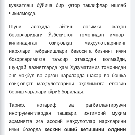
қувватлаш бўйича бир қатор таклифлар ишлаб
чиқилмоқда.
Шуни алоҳида айтиш лозимки, жаҳон
бозорларидаги Ўзбекистон томонидан импорт
қилинадиган озиқ-овқат маҳсулотларининг
нархлари тебранишлари бевосита бизнинг ички
бозорларимизга таъсир этмасдан қолмайди,
шундай вазиятларда ҳам Ҳукуматимиз томонидан
энг мақбул ва арзон нархларда шакар ва бошқа
озиқ-овқат маҳсулотларини аҳолимизга етказиб
бериш чоралари кўриб борилади.
Тариф, нотариф ва рағбатлантирувчи
инструментлардан ташқари, ижтимоий муҳим
аҳамиятга эга асосий маҳсулотлар нархларини
ички бозорда
кескин ошиб кетишини олдини