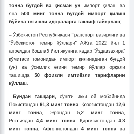
тонна буғдой ва қисман ун
импорт қилаш ва
яна
500 минг тонна буғдой импорт қилиш
бўйича тегишли идораларга таклиф тайёрлаш;
–
Ўзбекистон Республикаси Транспорт вазирлиги ва
“Ўзбекистон темир йўллари” АЖга
2022 йил 1
апрелдан бошлаб йил якунига қадар “Ўздавзахира”
қўмитаси томонидан импорт қилинадиган буғдой
(ун) ва ўсимлик ёғини темир йўллар орқали
ташишда
50 фоизли имтиёзли тарифларни
қўллаш.
Бундан ташқари,
сўнгги икки ой мобайнида
Покистондан
91,3 минг тонна
, Қозоғистондан
12,6
минг тонна
, Эрондан
5,2 минг тонна
,
Россиядан
4,4 минг тонна
, Қирғизистондан
4,3
минг тонна
, Афғонистондан
4 минг тонна
ва