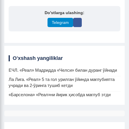
Do'stlarga ulashing:
Telegram
O'xshash yangiliklar
ЕЧЛ. «Реал» Мадридда «Челси» билан дуранг ўйнади
Ла Лига. «Реал» 5 та гол урилган ўйинда мағлубиятга
учради ва 2-ўринга тушиб кетди
«Барселона» «Реал»ни йирик ҳисобда мағлуб этди