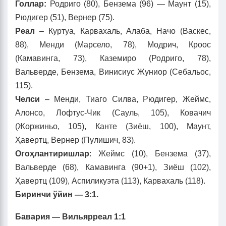
Голлар:
Родриго (80), Бензема (96) — Маунт (15),
Рюдигер (51), Вернер (75).
Реал
– Куртуа, Карвахаль, Алаба, Начо (Васкес,
88), Менди (Марсело, 78), Модрич, Кроос
(Камавинга, 73), Каземиро (Родриго, 78),
Вальверде, Бензема, Винисиус Жуниор (Себальос,
115).
Челси
– Менди, Тиаго Силва, Рюдигер, Жеймс,
Алонсо, Лофтус-Чик (Сауль, 105), Ковачич
(Жоржиньо, 105), Канте (Зиёш, 100), Маунт,
Ҳавертц, Вернер (Пулишич, 83).
Огоҳлантиришлар
: Жеймс (10), Бензема (37),
Вальверде (68), Камавинга (90+1), Зиёш (102),
Ҳавертц (109), Аспиликуэта (113), Карвахаль (118).
Биринчи ўйин — 3:1.
Бавария — Вильярреал 1:1