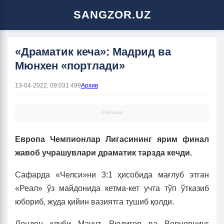
SANGZOR.UZ
«Драматик кеча»: Мадрид ва
Мюнхен «портлади»
13-04-2022, 09:03
1 499
Архив
Реклама
Европа Чемпионлар Лигасининг ярим финал
жавоб учрашувлари драматик тарзда кечди.
Сафарда «Челси»ни 3:1 ҳисобида мағлуб этган
«Реал» ўз майдонида кетма-кет учта тўп ўтказиб
юбориб, жуда қийин вазиятга тушиб қолди.
Лондон клуби Маунт, Рюдигер ва Вернернинг