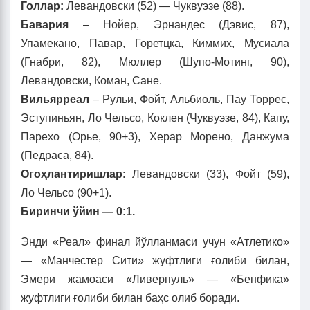
Голлар:
Левандовски (52) — Чуквуэзе (88).
Бавария
– Нойер, Эрнандес (Дэвис, 87),
Упамекано, Павар, Горетцка, Киммих, Мусиала
(Гнабри, 82), Мюллер (Шупо-Мотинг, 90),
Левандовски, Коман, Сане.
Вильярреал
– Рульи, Фойт, Альбиоль, Пау Торрес,
Эступиньян, Ло Чельсо, Коклен (Чуквуэзе, 84), Капу,
Парехо (Орье, 90+3), Херар Морено, Данжума
(Педраса, 84).
Огоҳлантиришлар
: Левандовски (33), Фойт (59),
Ло Чельсо (90+1).
Биринчи ўйин — 0:1.
Энди «Реал» финал йўлланмаси учун «Атлетико»
— «Манчестер Сити» жуфтлиги ғолиби билан,
Эмери жамоаси «Ливерпуль» — «Бенфика»
жуфтлиги ғолиби билан баҳс олиб боради.