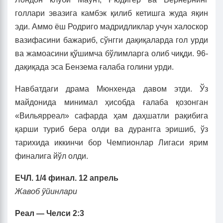
голлари эвазига камбэк қилиб кетишга жуда яқин
эди. Аммо ёш Родриго мадридликлар учун халоскор
вазифасини бажариб, сўнгги дақиқаларда гол урди
ва жамоасини қўшимча бўлимларга олиб чиқди. 96-
дақиқада эса Бензема ғалаба голини урди.
Навбатдаги драма Мюнхенда давом этди. Ўз
майдонида минимал ҳисобда ғалаба қозонган
«Вильярреал» сафарда ҳам даҳшатли рақибига
қарши туриб бера олди ва дурангга эришиб, ўз
тарихида иккинчи бор Чемпионлар Лигаси ярим
финалига йўл олди.
ЕЧЛ. 1/4 финал. 12 апрель
Жавоб ўйинлари
Реал — Челси 2:3