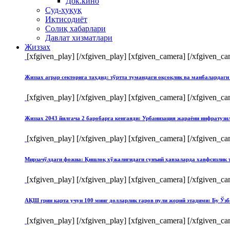
Док.кино
Суд-ҳуқуқ
Иқтисодиёт
Солиқ хабарлари
Давлат хизматлари
Жиззах
[xfgiven_play]
[/xfgiven_play] [xfgiven_camera]
[/xfgiven_ca
Жиззах аграр секторига таҳдид: тўртта тумандаги оқсоқлик ва манбалардаги
[xfgiven_play]
[/xfgiven_play] [xfgiven_camera]
[/xfgiven_ca
Жиззах 2043 йилгача 2 баробарга кенгаяди: Урбанизация жараёни инфратуз
[xfgiven_play]
[/xfgiven_play] [xfgiven_camera]
[/xfgiven_ca
Мирзачўлдаги фожиа: Қишлоқ хўжалигидаги сунъий ҳавзаларда хавфсизлик 
[xfgiven_play]
[/xfgiven_play] [xfgiven_camera]
[/xfgiven_ca
АҚШ грин карта учун 100 минг долларлик гаров пули жорий этадими: Бу Ўзб
[xfgiven_play]
[/xfgiven_play] [xfgiven_camera]
[/xfgiven_ca