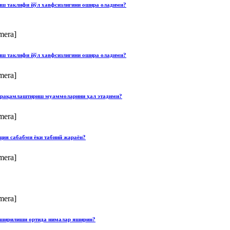
лиш таклифи йўл хавфсизлигини ошира оладими?
mera]
лиш таклифи йўл хавфсизлигини ошира оладими?
mera]
ши рақамлаштириш муаммоларини ҳал этадими?
mera]
ция сабабми ёки табиий жараён?
mera]
mera]
опширилиши ортида нималар яширин?