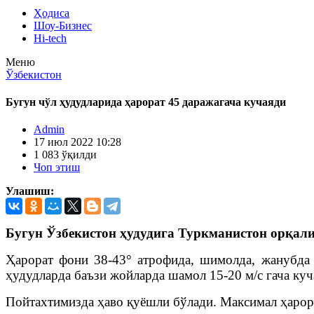
Ҳодиса
Шоу-Бизнес
Hi-tech
Меню
Ўзбекистон
Бугун чўл ҳудудларида ҳарорат 45 даражагача кучаяди
Admin
17 июл 2022 10:28
1 083 ўқилди
Чоп этиш
Улашиш:
Бугун Ўзбекистон ҳудудига Туркманистон орқали
Ҳарорат фони 38-43° атрофида, шимолда, жанубда 
ҳудудларда баъзи жойларда шамол 15-20 м/с гача ку
Пойтахтимизда ҳаво қуёшли бўлади. Максимал ҳарора