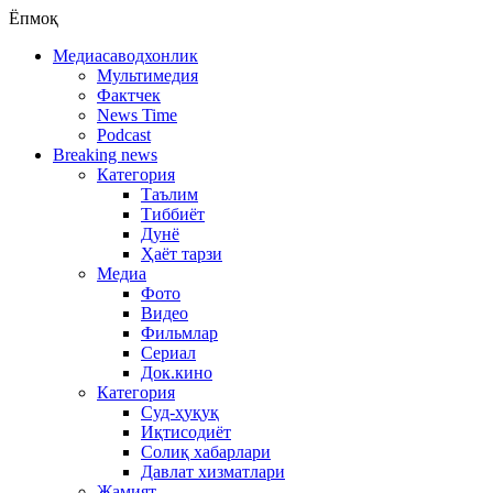
Ёпмоқ
Медиасаводхонлик
Мультимедия
Фактчек
News Time
Podcast
Breaking news
Категория
Таълим
Тиббиёт
Дунё
Ҳаёт тарзи
Медиа
Фото
Видео
Фильмлар
Сериал
Док.кино
Категория
Суд-ҳуқуқ
Иқтисодиёт
Солиқ хабарлари
Давлат хизматлари
Жамият