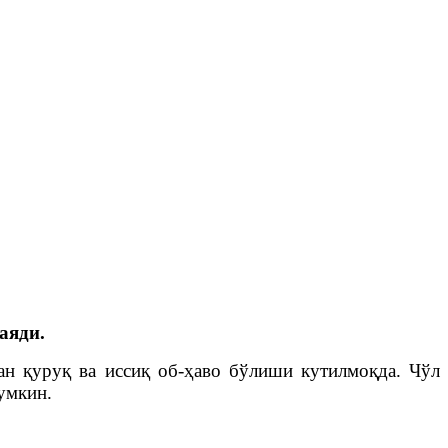
аяди.
ан қуруқ ва иссиқ об-ҳаво бўлиши кутилмоқда. Чўл
умкин.