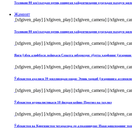
Тезликни 80 км/соатдан ортиқ оширган ҳайдовчиларни ҳуқуқдан маҳрум қи
Жамият
[xfgiven_play]
[/xfgiven_play] [xfgiven_camera]
[/xfgiven_ca
Тезликни 80 км/соатдан ортиқ оширган ҳайдовчиларни ҳуқуқдан маҳрум қи
[xfgiven_play]
[/xfgiven_play] [xfgiven_camera]
[/xfgiven_ca
Янги ўзбек алифбоси лойиҳаси Сенатга юборилди: тўртта ҳарфнинг ўзгари
[xfgiven_play]
[/xfgiven_play] [xfgiven_camera]
[/xfgiven_ca
Ўзбекистон аҳолиси 39 миллиондан ошди: Этник таркиб ўзгаришига ассимиля
[xfgiven_play]
[/xfgiven_play] [xfgiven_camera]
[/xfgiven_ca
Ўзбекистон журналистикаси 10 йилдан кейин: Прогноз ва таҳлил
[xfgiven_play]
[/xfgiven_play] [xfgiven_camera]
[/xfgiven_ca
Ўзбекистон ва Қирғизистон чегарасида ер алмашинуви: Икки қишлоқнинг т