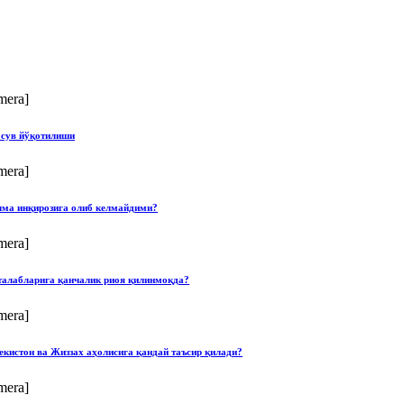
mera]
 сув йўқотилиши
mera]
илма инқирозига олиб келмайдими?
mera]
талабларига қанчалик риоя қилинмоқда?
mera]
екистон ва Жиззах аҳолисига қандай таъсир қилади?
mera]