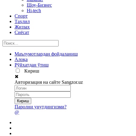
Шоу-Бизнес
Hi-tech
Спорт
Таҳлил
Жиззах
Сиёсат
Маълумотлардан фойдаланиш
Алоқа
Рўйхатдан ўтиш
Кириш
✖
Авторизация на сайте Sangzor.uz
Паролни унутдингизми?
@