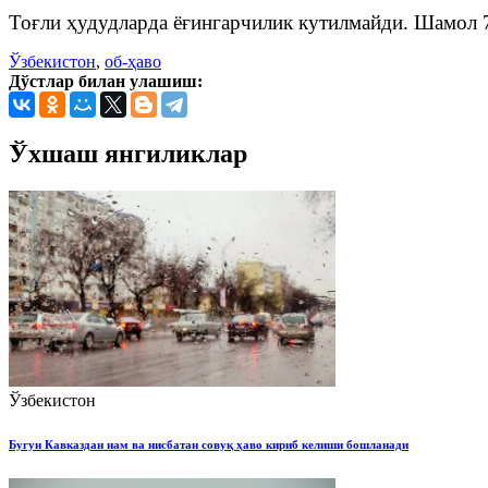
Тоғли ҳудудларда ёғингарчилик кутилмайди. Шамол 7-
Ўзбекистон
,
об-ҳаво
Дўстлар билан улашиш:
Ўхшаш янгиликлар
Ўзбекистон
Бугун Кавказдан нам ва нисбатан совуқ ҳаво кириб келиши бошланади