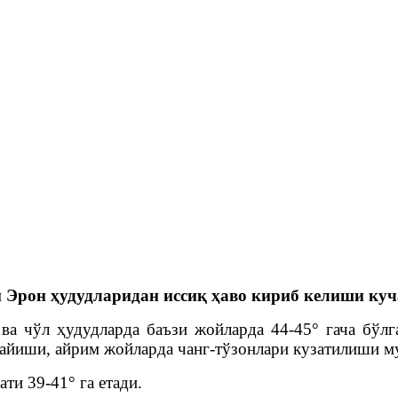
 Эрон ҳудудларидан иссиқ ҳаво кириб келиши куч
ва чўл ҳудудларда баъзи жойларда 44-45° гача бўлг
чайиши, айрим жойларда чанг-тўзонлари кузатилиши м
ти 39-41° га етади.