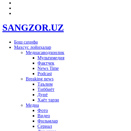
SANGZOR.UZ
Бош саҳифа
Махсус лойиҳалар
Медиасаводхонлик
Мультимедия
Фактчек
News Time
Podcast
Breaking news
Таълим
Тиббиёт
Дунё
Ҳаёт тарзи
Медиа
Фото
Видео
Фильмлар
Сериал