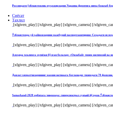
Россиядаги ўзбекистонлик муҳожирларни Украина фронтига нима бошлаб бо
Сиёсат
Таҳлил
[xfgiven_play]
[/xfgiven_play] [xfgiven_camera]
[/xfgiven_ca
Ўзбекистонда уй ҳайвонларини мажбурий паспортлаштириш: Соҳадаги ислоҳ
[xfgiven_play]
[/xfgiven_play] [xfgiven_camera]
[/xfgiven_ca
Алоҳида таълимга эҳтиёжи бўлган болалар: «Оилабай» тизим ижтимоий ва и
[xfgiven_play]
[/xfgiven_play] [xfgiven_camera]
[/xfgiven_ca
Давлат хизматчиларининг маоши натижага боғланади: тизимдаги 70 фоизлик 
[xfgiven_play]
[/xfgiven_play] [xfgiven_camera]
[/xfgiven_ca
Samarkand-2028 орбитага чиқмоқда: гиперспектрал сунъий йўлдош Ўзбекист
[xfgiven_play]
[/xfgiven_play] [xfgiven_camera]
[/xfgiven_ca