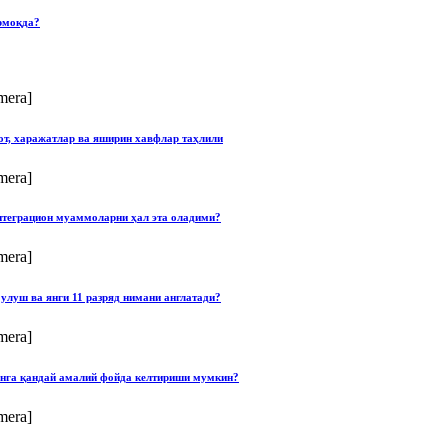
рмоқда?
mera]
от, харажатлар ва яширин хавфлар таҳлили
mera]
нтеграцион муаммоларни ҳал эта оладими?
mera]
улуш ва янги 11 разряд нимани англатади?
mera]
онга қандай амалий фойда келтириши мумкин?
mera]