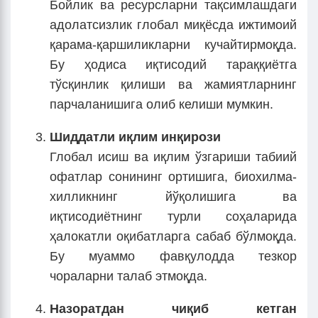
Бойлик ва ресурсларни тақсимлашдаги
адолатсизлик глобал миқёсда ижтимоий
қарама-қаршиликларни кучайтирмоқда.
Бу ҳодиса иқтисодий тараққиётга
тўсқинлик қилиши ва жамиятларнинг
парчаланишига олиб келиши мумкин.
Шиддатли иқлим инқирози
Глобал исиш ва иқлим ўзгариши табиий
офатлар сонининг ортишига, биохилма-
хилликнинг йўқолишига ва
иқтисодиётнинг турли соҳаларида
ҳалокатли оқибатларга сабаб бўлмоқда.
Бу муаммо фавқулодда тезкор
чораларни талаб этмоқда.
Назоратдан чиқиб кетган