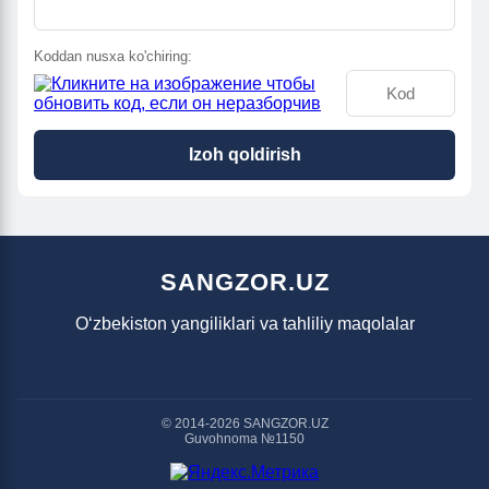
Koddan nusxa ko'chiring:
Izoh qoldirish
SANGZOR.UZ
O‘zbekiston yangiliklari va tahliliy maqolalar
© 2014-2026 SANGZOR.UZ
Guvohnoma №1150