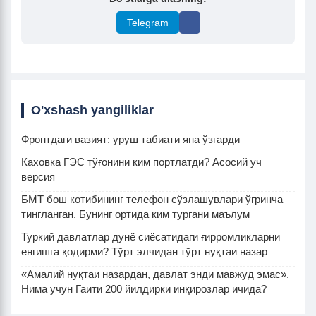
Telegram
O'xshash yangiliklar
Фронтдаги вазият: уруш табиати яна ўзгарди
Каховка ГЭС тўғонини ким портлатди? Асосий уч
версия
БМТ бош котибининг телефон сўзлашувлари ўғринча
тингланган. Бунинг ортида ким тургани маълум
Туркий давлатлар дунё сиёсатидаги ғирромликларни
енгишга қодирми? Тўрт элчидан тўрт нуқтаи назар
«Амалий нуқтаи назардан, давлат энди мавжуд эмас».
Нима учун Гаити 200 йилдирки инқирозлар ичида?