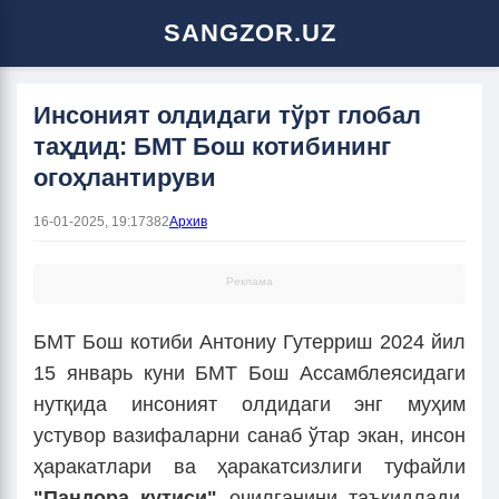
SANGZOR.UZ
Инсоният олдидаги тўрт глобал
таҳдид: БМТ Бош котибининг
огоҳлантируви
16-01-2025, 19:17
382
Архив
Реклама
БМТ Бош котиби Антониу Гутерриш 2024 йил
15 январь куни БМТ Бош Ассамблеясидаги
нутқида инсоният олдидаги энг муҳим
устувор вазифаларни санаб ўтар экан, инсон
ҳаракатлари ва ҳаракатсизлиги туфайли
"Пандора қутиси"
очилганини таъкидлади.