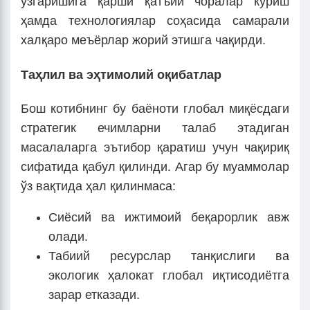
ўзгаришига қарши қатъий чоралар кўриш
ҳамда технологиялар соҳасида самарали
халқаро меъёрлар жорий этишга чақирди.
Таҳлил ва эҳтимолий оқибатлар
Бош котибнинг бу баёноти глобал миқёсдаги
стратегик ечимларни талаб этадиган
масалаларга эътибор қаратиш учун чақириқ
сифатида қабул қилинди. Агар бу муаммолар
ўз вақтида ҳал қилинмаса:
Сиёсий ва ижтимоий беқарорлик авж
олади.
Табиий ресурслар танқислиги ва
экологик ҳалокат глобал иқтисодиётга
зарар етказади.