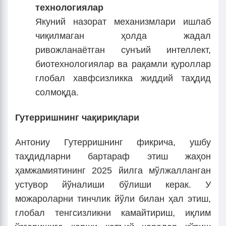
технологиялар
Якуний назорат механизмлари ишлаб
чиқилмаган ҳолда жадал
ривожланаётган сунъий интеллект,
биотехнологиялар ва рақамли қуроллар
глобал хавфсизликка жиддий таҳдид
солмоқда.
Гутерришнинг чақириқлари
Антониу Гутерришнинг фикрича, ушбу
таҳдидларни бартараф этиш жаҳон
ҳамжамиятининг 2025 йилга мўлжалланган
устувор йўналиши бўлиши керак. У
можароларни тинчлик йўли билан ҳал этиш,
глобал тенгсизликни камайтириш, иқлим