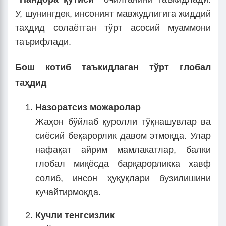
У, шунингдек, инсоният мавжудлигига жиддий
таҳдид солаётган тўрт асосий муаммони
таърифлади.
Бош котиб таъкидлаган тўрт глобал
таҳдид
Назоратсиз можаролар
Жаҳон бўйлаб қуролли тўқнашувлар ва
сиёсий беқарорлик давом этмоқда. Улар
нафақат айрим мамлакатлар, балки
глобал миқёсда барқарорликка хавф
солиб, инсон ҳуқуқлари бузилишини
кучайтирмоқда.
Кучли тенгсизлик