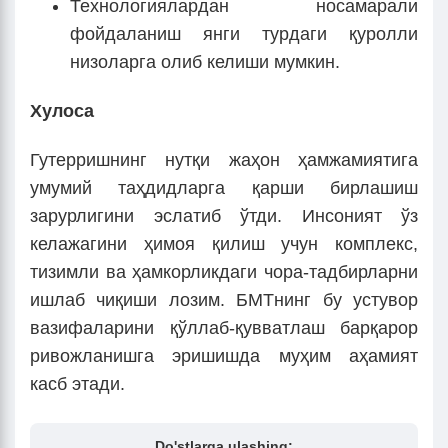
Технологиялардан носамарали
фойдаланиш янги турдаги қуролли
низоларга олиб келиши мумкин.
Хулоса
Гутерришнинг нутқи жаҳон ҳамжамиятига
умумий таҳдидларга қарши бирлашиш
зарурлигини эслатиб ўтди. Инсоният ўз
келажагини ҳимоя қилиш учун комплекс,
тизимли ва ҳамкорликдаги чора-тадбирларни
ишлаб чиқиши лозим. БМТнинг бу устувор
вазифаларини қўллаб-қувватлаш барқарор
ривожланишга эришишда муҳим аҳамият
касб этади.
Do'stlarga ulashing: