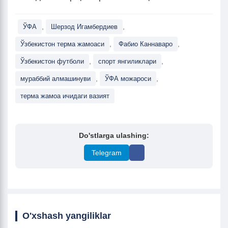
,
,
ЎФА
Шерзод Игамбердиев
,
,
Ўзбекистон терма жамоаси
Фабио Каннаваро
,
,
Ўзбекистон футболи
спорт янгиликлари
,
,
мураббий алмашинуви
ЎФА можароси
терма жамоа ичидаги вазият
Do'stlarga ulashing:
Telegram
O'xshash yangiliklar