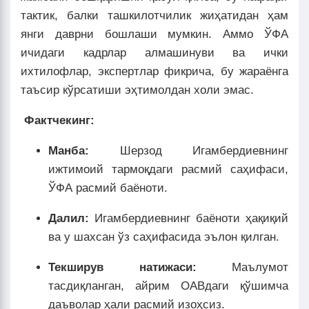
тактик, балки ташкилотчилик жиҳатидан ҳам
янги даврни бошлаши мумкин. Аммо ЎФА
ичидаги кадрлар алмашинуви ва ички
ихтилофлар, экспертлар фикрича, бу жараёнга
таъсир кўрсатиши эҳтимолдан холи эмас.
Фактчекинг:
Манба:
Шерзод Игамбердиевнинг
ижтимоий тармоқдаги расмий саҳифаси,
ЎФА расмий баёноти.
Далил:
Игамбердиевнинг баёноти ҳақиқий
ва у шахсан ўз саҳифасида эълон қилган.
Текширув натижаси:
Маълумот
тасдиқланган, айрим ОАВдаги қўшимча
даъволар ҳали расмий изоҳсиз.