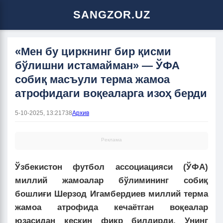
SANGZOR.UZ
«Мен бу циркнинг бир қисми
бўлишни истамайман» — ЎФА
собиқ масъули терма жамоа
атрофидаги воқеаларга изоҳ берди
5-10-2025, 13:21
738
Архив
Реклама
Ўзбекистон футбол ассоциацияси (ЎФА)
миллий жамоалар бўлимининг собиқ
бошлиғи Шерзод Игамбердиев миллий терма
жамоа атрофида кечаётган воқеалар
юзасидан кескин фикр билдирди. Унинг