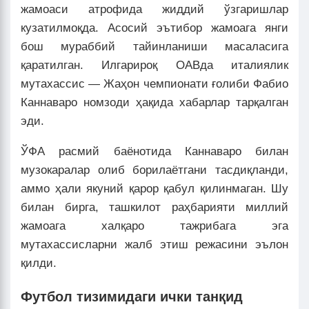
жамоаси атрофида жиддий ўзгаришлар
кузатилмоқда. Асосий эътибор жамоага янги
бош мураббий тайинланиши масаласига
қаратилган. Илгарироқ ОАВда италиялик
мутахассис — Жаҳон чемпионати ғолиби Фабио
Каннаваро номзоди ҳақида хабарлар тарқалган
эди.
ЎФА расмий баёнотида Каннаваро билан
музокаралар олиб борилаётгани тасдиқланди,
аммо ҳали якуний қарор қабул қилинмаган. Шу
билан бирга, ташкилот раҳбарияти миллий
жамоага халқаро тажрибага эга
мутахассисларни жалб этиш режасини эълон
қилди.
Футбол тизимидаги ички танқид