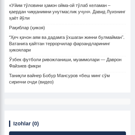
«Уйим тўловини ҳамон ойма-ой тўлаб келаман –
қаердан чиққанимни унутмаслик учун». Давид Луизнинг
ҳаёт йўли
Рақиблар (ҳикоя)
“Ҳеч қачон аям ва дадамга ўхшаган жинни булмайман".
Ватанига қайтган террорчилар фарзандларининг
ҳикоялари
Ўзбек футболи ривожланиши, муаммолари — Даврон
Файзиев фикри
Таниқли вайнер Бобур Мансуров «беш минг сўм
сири»ни очди (видео)
Izohlar (0)