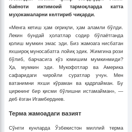
баёноти ижтимоий тармоқларда катта
муҳокамаларни келтириб чиқарди.
«Менга кетиш ҳам оғриқли, ҳам аламли бўлди.
Лекин бундай ҳолатлар содир бўлаётганда
қолиш мумкин эмас эди. Биз жамоага нисбатан
яхшироқ муносабатга лойиқ эдик. Жимгина рози
бўлиб, барчасига кўз юмишим мумкинмиди?
Ҳа, мумкин эди. Мукофотлар ва Америка
сафаридаги чиройли суратлар учун. Мен
ватанимни яхши кўраман ва қадрлайман. Бу
циркнинг бир қисми бўлишни истамайман», —
деб ёзган Игамбердиев.
Терма жамоадаги вазият
Сўнгги кунларда Ўзбекистон миллий терма