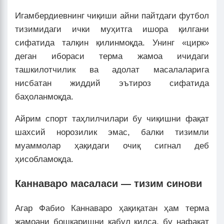
Игамбердиевнинг чиқиши айни пайтдаги футбол
тизимидаги ички муҳитга ишора қилгани
сифатида талқин қилинмоқда. Унинг «цирк»
деган ибораси терма жамоа ичидаги
ташкилотчилик ва адолат масалаларига
нисбатан жиддий эътироз сифатида
баҳоланмоқда.
Айрим спорт таҳлилчилари бу чиқишни фақат
шахсий норозилик эмас, балки тизимли
муаммолар ҳақидаги очиқ сигнал деб
ҳисобламоқда.
Каннаваро масаласи — тизим синови
Агар Фабио Каннаваро ҳақиқатан ҳам терма
жамоани бошқаришни қабул қилса, бу нафақат