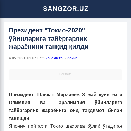
SANGZOR.UZ
Президент "Токио-2020"
ўйинларига тайёргарлик
жараёнини танқид қилди
4-05-2021, 09:07
1 725
Ўзбекистон
/
Архив
Реклама
Президент Шавкат Мирзиёев 3 май куни ёзги
Олимпия ва Паралимпия ўйинларига
тайёргарлик жараёнига оид тақдимот билан
танишди.
Япония пойтахти Токио шаҳрида бўлиб ўтадиган