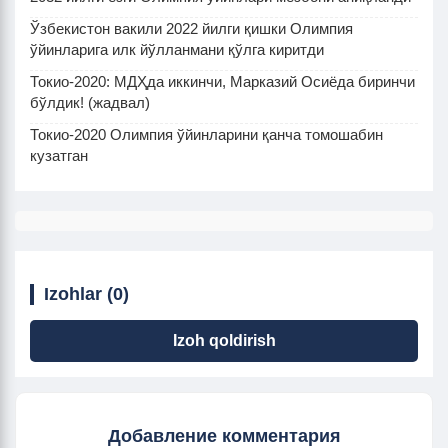
Ўзбекистон вакили 2022 йилги қишки Олимпия
ўйинларига илк йўлланмани қўлга киритди
Токио-2020: МДҲда иккинчи, Марказий Осиёда биринчи
бўлдик! (жадвал)
Токио-2020 Олимпия ўйинларини қанча томошабин
кузатган
Izohlar (0)
Izoh qoldirish
Добавление комментария