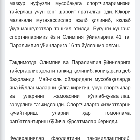
мазкур нуфузли мусобақага спортчиларимизни
тайёрлаш учун кенг шароит яратилган эди. Юқори
малакали мутахассислар жалб қилиниб, юзлаб
ўқув-машғулотлар ташкил этилди. Бугунги кунгача
спортчиларимиз ёзги Олимпия ўйинларига 41 та,
Паралимпия ўйинларига 16 та йўлланма олган.
Тақдимотда Олимпия ва Паралимпия ўйинларига
тайёргарлик ҳолати танқид қилиниб, қониқарсиз деб
баҳоланди. Май-июль ойларидаги мусобақаларда
яна йўлланмаларни қўлга киритиш учун спортчилар
ва уларнинг жамоасини қўллаб-қувватлаш
зарурлиги таъкидланди. Спортчиларга хизматларни
кучайтириш, уларни ҳар томонлама
рағбатлантириш бўйича кўрсатмалар берилди.
Федерациялар фаолиятини такомиллаштириб,