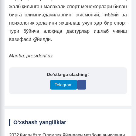
жалб қилинган малакали спорт менежерлари билан
бирга олимпиадачиларнинг жисмоний, тиббий ва
психологик ҳолатини яхшилаш учун ҳар бир спорт
тури бўйича алоҳида дастурлар ишлаб чиқиш
вазифаси қўйилди.
Манба: president.uz
Do'stlarga ulashing:
Telegram
O'xshash yangiliklar
2032 йилги ёзги Олимпия ўйинлари мезбони аниқланди