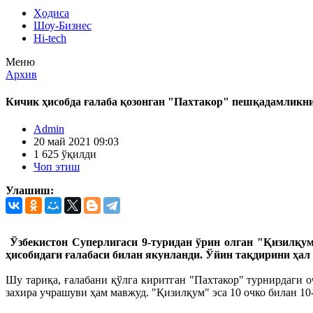
Ҳодиса
Шоу-Бизнес
Hi-tech
Меню
Архив
Кичик ҳисобда ғалаба қозонган "Пахтакор" пешқадамликни
Admin
20 май 2021 09:03
1 625 ўқилди
Чоп этиш
Улашиш:
Ўзбекистон Суперлигаси 9-туридан ўрин олган "Қизилқум"
ҳисобидаги ғалабаси билан якунланди. Ўйин тақдирини ҳал
Шу тариқа, ғалабани қўлга киритган "Пахтакор" турнирдаги 
захира учрашуви ҳам мавжуд. "Қизилқум" эса 10 очко билан 10