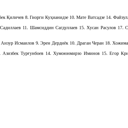
бек Қиличев 8. Гиорги Куҳианидзе 10. Мате Ватсадзе 14. Файз
Садиллаев 11. Шамсиддин Сагдуллаев 15. Хусан Расулов 17. 
 Анзур Исмаилов 9. Эрен Дердиёк 10. Драган Черан 18. Хожим
 Азизбек Турғунбоев 14. Хумоюнмирзо Иминов 15. Егор Кри