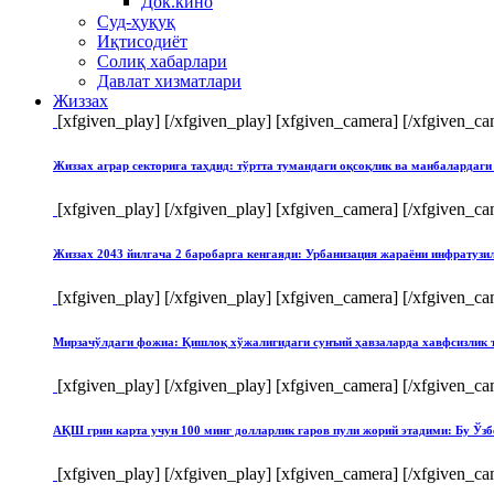
Док.кино
Суд-ҳуқуқ
Иқтисодиёт
Солиқ хабарлари
Давлат хизматлари
Жиззах
[xfgiven_play]
[/xfgiven_play] [xfgiven_camera]
[/xfgiven_ca
Жиззах аграр секторига таҳдид: тўртта тумандаги оқсоқлик ва манбалардаги
[xfgiven_play]
[/xfgiven_play] [xfgiven_camera]
[/xfgiven_ca
Жиззах 2043 йилгача 2 баробарга кенгаяди: Урбанизация жараёни инфратуз
[xfgiven_play]
[/xfgiven_play] [xfgiven_camera]
[/xfgiven_ca
Мирзачўлдаги фожиа: Қишлоқ хўжалигидаги сунъий ҳавзаларда хавфсизлик 
[xfgiven_play]
[/xfgiven_play] [xfgiven_camera]
[/xfgiven_ca
АҚШ грин карта учун 100 минг долларлик гаров пули жорий этадими: Бу Ўзб
[xfgiven_play]
[/xfgiven_play] [xfgiven_camera]
[/xfgiven_ca