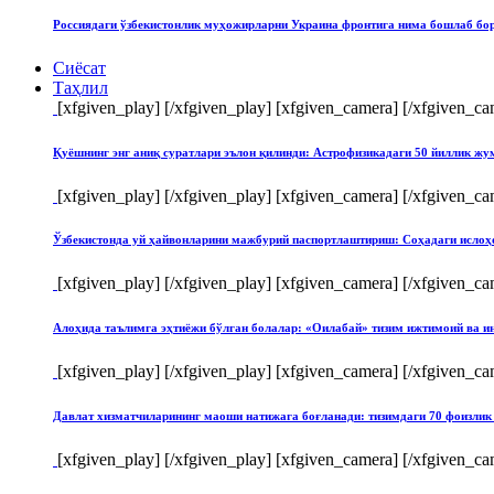
Россиядаги ўзбекистонлик муҳожирларни Украина фронтига нима бошлаб бо
Сиёсат
Таҳлил
[xfgiven_play]
[/xfgiven_play] [xfgiven_camera]
[/xfgiven_ca
Қуёшнинг энг аниқ суратлари эълон қилинди: Астрофизикадаги 50 йиллик ж
[xfgiven_play]
[/xfgiven_play] [xfgiven_camera]
[/xfgiven_ca
Ўзбекистонда уй ҳайвонларини мажбурий паспортлаштириш: Соҳадаги ислоҳ
[xfgiven_play]
[/xfgiven_play] [xfgiven_camera]
[/xfgiven_ca
Алоҳида таълимга эҳтиёжи бўлган болалар: «Оилабай» тизим ижтимоий ва и
[xfgiven_play]
[/xfgiven_play] [xfgiven_camera]
[/xfgiven_ca
Давлат хизматчиларининг маоши натижага боғланади: тизимдаги 70 фоизлик 
[xfgiven_play]
[/xfgiven_play] [xfgiven_camera]
[/xfgiven_ca