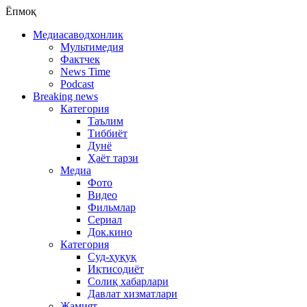
Ёпмоқ
Медиасаводхонлик
Мультимедия
Фактчек
News Time
Podcast
Breaking news
Категория
Таълим
Тиббиёт
Дунё
Ҳаёт тарзи
Медиа
Фото
Видео
Фильмлар
Сериал
Док.кино
Категория
Суд-ҳуқуқ
Иқтисодиёт
Солиқ хабарлари
Давлат хизматлари
Жамият