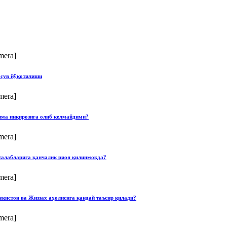
mera]
 сув йўқотилиши
mera]
илма инқирозига олиб келмайдими?
mera]
талабларига қанчалик риоя қилинмоқда?
mera]
екистон ва Жиззах аҳолисига қандай таъсир қилади?
mera]