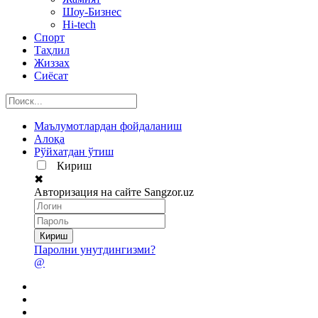
Шоу-Бизнес
Hi-tech
Спорт
Таҳлил
Жиззах
Сиёсат
Маълумотлардан фойдаланиш
Алоқа
Рўйхатдан ўтиш
Кириш
✖
Авторизация на сайте Sangzor.uz
Паролни унутдингизми?
@