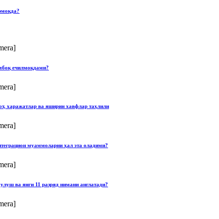
рмоқда?
mera]
умбоқ ечилмоқдами?
mera]
от, харажатлар ва яширин хавфлар таҳлили
mera]
нтеграцион муаммоларни ҳал эта оладими?
mera]
улуш ва янги 11 разряд нимани англатади?
mera]