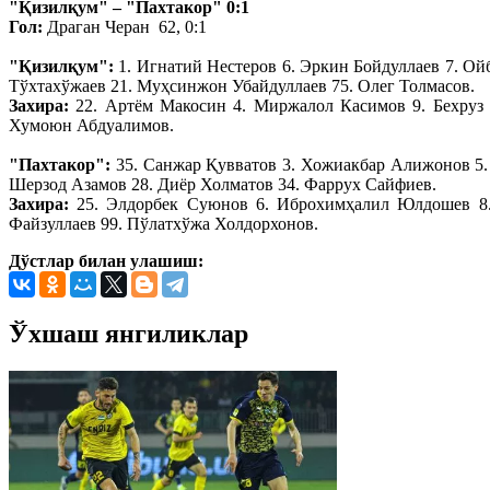
"Қизилқум"
– "Пахтакор" 0:1
Гол:
Драган Черан 62, 0:1
"Қизилқум":
1. Игнатий Нестеров 6. Эркин Бойдуллаев 7. Ой
Тўхтахўжаев 21. Муҳсинжон Убайдуллаев 75. Олег Толмасов.
Захира:
22. Артём Макосин 4. Миржалол Касимов 9. Бехруз 
Хумоюн Абдуалимов.
"Пахтакор":
35. Санжар Қувватов 3. Хожиакбар Алижонов 5.
Шерзод Азамов 28. Диёр Холматов 34. Фаррух Сайфиев.
Захира:
25. Элдорбек Суюнов 6. Иброхимҳалил Юлдошев 8.
Файзуллаев 99. Пўлатхўжа Холдорхонов.
Дўстлар билан улашиш:
Ўхшаш янгиликлар