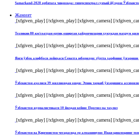
Samarkand-2028 орбитага чиқмоқда: гиперспектрал сунъий йўлдош Ўзбекист
Жамият
[xfgiven_play]
[/xfgiven_play] [xfgiven_camera]
[/xfgiven_ca
Тезликни 80 км/соатдан ортиқ оширган ҳайдовчиларни ҳуқуқдан маҳрум қи
[xfgiven_play]
[/xfgiven_play] [xfgiven_camera]
[/xfgiven_ca
Янги ўзбек алифбоси лойиҳаси Сенатга юборилди: тўртта ҳарфнинг ўзгари
[xfgiven_play]
[/xfgiven_play] [xfgiven_camera]
[/xfgiven_ca
Ўзбекистон аҳолиси 39 миллиондан ошди: Этник таркиб ўзгаришига ассимиля
[xfgiven_play]
[/xfgiven_play] [xfgiven_camera]
[/xfgiven_ca
Ўзбекистон журналистикаси 10 йилдан кейин: Прогноз ва таҳлил
[xfgiven_play]
[/xfgiven_play] [xfgiven_camera]
[/xfgiven_ca
Ўзбекистон ва Қирғизистон чегарасида ер алмашинуви: Икки қишлоқнинг т