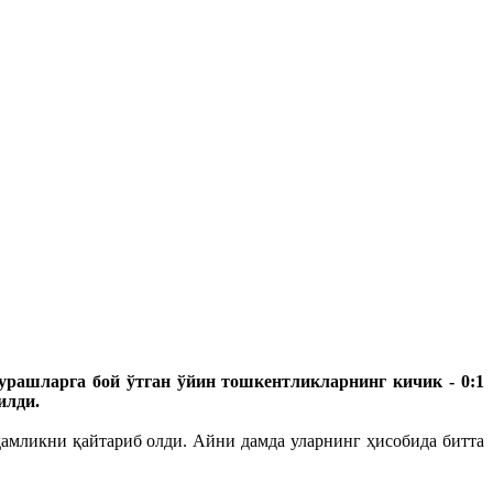
курашларга бой ўтган ўйин тошкентликларнинг кичик - 0:1
илди.
дамликни қайтариб олди. Айни дамда уларнинг ҳисобида битта