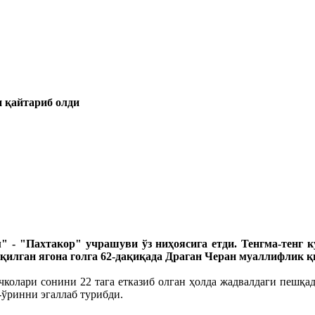
 қайтариб олди
 - "Пахтакор" учрашуви ўз ниҳоясига етди. Тенгма-тенг 
 қилган ягона голга 62-дақиқада Драган Черан муаллифлик қ
очколари сонини 22 тага етказиб олган ҳолда жадвалдаги пешқа
-ўринни эгаллаб турибди.