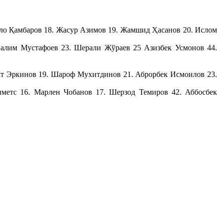
улло Қамбаров 18. Жасур Азимов 19. Жамшид Ҳасанов 20. Ислом
Салим Мустафоев 23. Шерали Жўраев 25 Азизбек Усмонов 44.
ат Эркинов 19. Шароф Мухитдинов 21. Аброрбек Исмоилов 23.
метс 16. Марлен Чобанов 17. Шерзод Темиров 42. Аббосбек