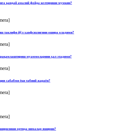
онга қандай амалий фойда келтириши мумкин?
mera]
лиш таклифи йўл хавфсизлигини ошира оладими?
mera]
ши рақамлаштириш муаммоларини ҳал этадими?
mera]
ция сабабми ёки табиий жараён?
mera]
mera]
опширилиши ортида нималар яширин?