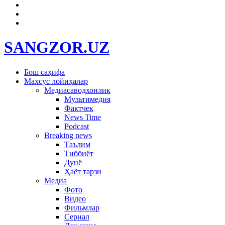
SANGZOR.UZ
Бош саҳифа
Махсус лойиҳалар
Медиасаводхонлик
Мультимедия
Фактчек
News Time
Podcast
Breaking news
Таълим
Тиббиёт
Дунё
Ҳаёт тарзи
Медиа
Фото
Видео
Фильмлар
Сериал