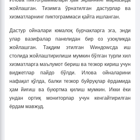
жойлашган. Тизимга ўрнатилган дастурлар ва
хизматларнинг пиктограммаси қайта ишланган.
Дастур ойналари юмалоқ бурчакларга эга, энди
улар вазифалар панелидан бир оз узоқликда
жойлашган. Тақдим этилган Wиндоwсда иш
столида жойлаштирилиши мумкин бўлган турли хил
хизматларга маълумот бериш ва тезкор кириш учун
виджетлар пайдо бўлди. Илова ойналарини
нафақат қўлда, балки тезкор буйруқлар ёрдамида
ҳам йиғиш ва буюртма қилиш мумкин. Икки ёки
ундан ортиқ мониторлар учун кенгайтирилган
ёрдам мавжуд.