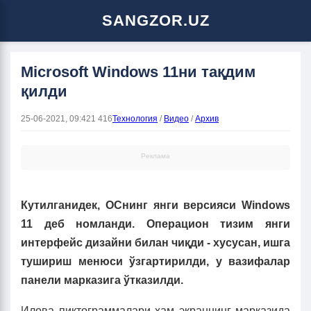
SANGZOR.UZ
Microsoft Windows 11ни тақдим
қилди
25-06-2021, 09:42
1 416
Технология
/
Видео
/
Архив
Реклама
Кутилганидек, ОСнинг янги версияси Windows
11 деб номланди. Операцион тизим янги
интерфейс дизайни билан чиқди - хусусан, ишга
тушириш менюси ўзгартирилди, у вазифалар
панели марказига ўтказилди.
Илова пиктограммалари ҳам экраннинг марказида