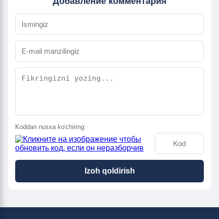
Добавление комментария
Koddan nusxa ko'chiring:
Izoh qoldirish