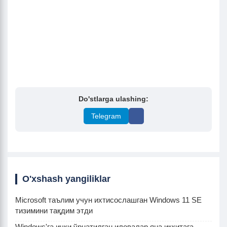
Do'stlarga ulashing:
Telegram
O'xshash yangiliklar
Microsoft таълим учун ихтисослашган Windows 11 SE
тизимини тақдим этди
Windows'га ички ўрнатилган иловалар яна иккитага