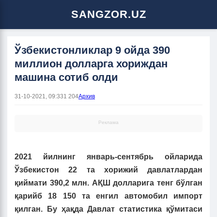
SANGZOR.UZ
Ўзбекистонликлар 9 ойда 390
миллион долларга хориждан
машина сотиб олди
31-10-2021, 09:33
1 204
Архив
Реклама
2021 йилнинг январь-сентябрь ойларида
Ўзбекистон 22 та хорижий давлатлардан
қиймати 390,2 млн. АҚШ долларига тенг бўлган
қарийб 18 150 та енгил автомобил импорт
қилган. Бу ҳақда Давлат статистика қўмитаси