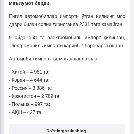
маълумот берди.
Енгил автомобиллар импорти ўтган йилнинг мос
даври билан солиштирилганда 2331 тага камайган.
9 ойда 558 та электромобиль импорт қилинган,
электромобиль импорти қарийб 7 бараварга ошган.
Автомобил импорт қилинган давлатлар:
- Хитой – 4 981 та;
- Корея – 4 644 та;
- Россия – 3 386 та;
- Қозоғистон – 2 789 та;
- Польша – 997 та;
- АҚШ – 427 та.
Do'stlarga ulashing: