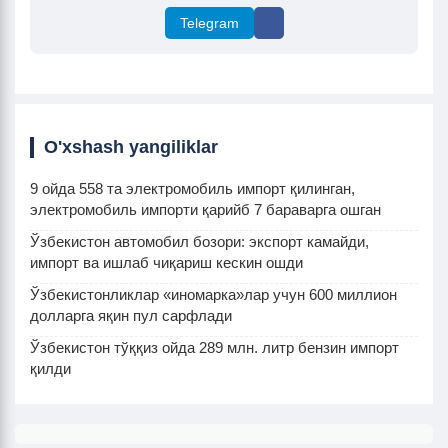
Telegram
O'xshash yangiliklar
9 ойда 558 та электромобиль импорт қилинган,
электромобиль импорти қарийб 7 бараварга ошган
Ўзбекистон автомобил бозори: экспорт камайди,
импорт ва ишлаб чиқариш кескин ошди
Ўзбекистонликлар «иномарка»лар учун 600 миллион
долларга яқин пул сарфлади
Ўзбекистон тўққиз ойда 289 млн. литр бензин импорт
қилди