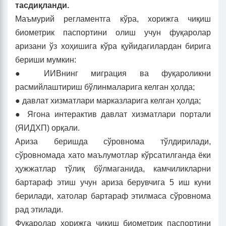
тасдиқланди.
Маъмурий регламентга кўра, хорижга чиқиш
биометрик паспортини олиш учун фуқаролар
аризани ўз хоҳишига кўра қуйидагилардан бирига
бериши мумкин:
● ИИВнинг миграция ва фуқароликни
расмийлаштириш бўлинмаларига келган ҳолда;
● давлат хизматлари марказларига келган ҳолда;
● Ягона интерактив давлат хизматлари портали
(ЯИДХП) орқали.
Ариза беришда сўровнома тўлдирилади,
сўровномада хато маълумотлар кўрсатилганда ёки
ҳужжатлар тўлиқ бўлмаганида, камчиликларни
бартараф этиш учун ариза берувчига 5 иш куни
берилади, хатолар бартараф этилмаса сўровнома
рад этилади.
Фуқаролар хорижга чиқиш биометрик паспортини