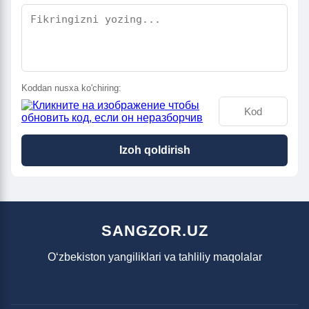
Koddan nusxa ko'chiring:
Izoh qoldirish
SANGZOR.UZ
O‘zbekiston yangiliklari va tahliliy maqolalar