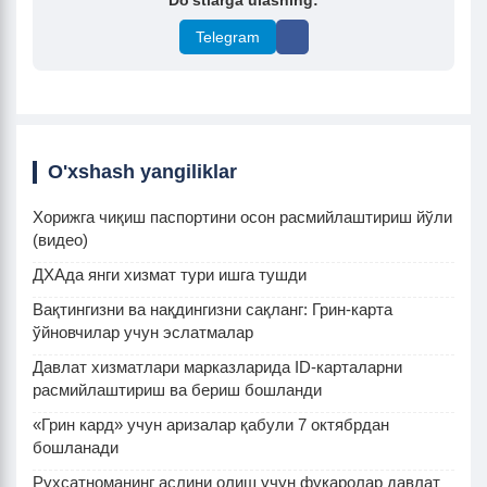
Do'stlarga ulashing:
Telegram
O'xshash yangiliklar
Хорижга чиқиш паспортини осон расмийлаштириш йўли
(видео)
ДХАда янги хизмат тури ишга тушди
Вақтингизни ва нақдингизни сақланг: Грин-карта
ўйновчилар учун эслатмалар
Давлат хизматлари марказларида ID-карталарни
расмийлаштириш ва бериш бошланди
«Грин кард» учун аризалар қабули 7 октябрдан
бошланади
Рухсатноманинг аслини олиш учун фуқаролар давлат