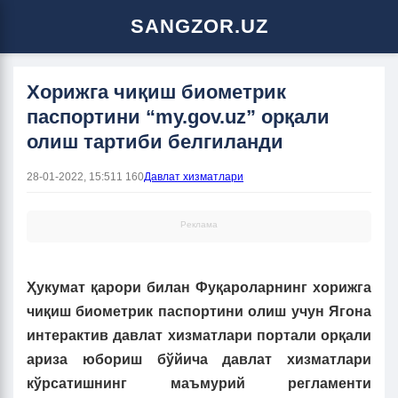
SANGZOR.UZ
Хорижга чиқиш биометрик
паспортини “my.gov.uz” орқали
олиш тартиби белгиланди
28-01-2022, 15:51
1 160
Давлат хизматлари
Реклама
Ҳукумат қарори билан Фуқароларнинг хорижга
чиқиш биометрик паспортини олиш учун Ягона
интерактив давлат хизматлари портали орқали
ариза юбориш бўйича давлат хизматлари
кўрсатишнинг маъмурий регламенти