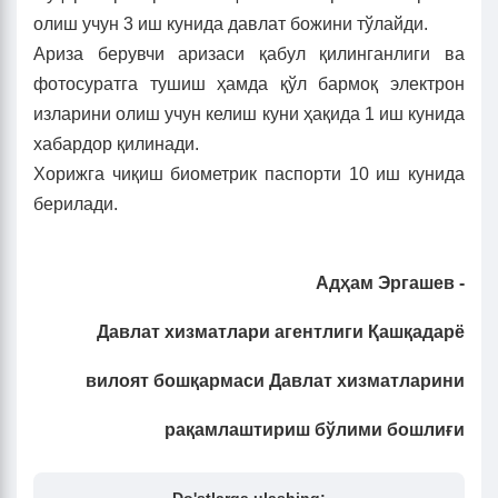
олиш учун 3 иш кунида давлат божини тўлайди.
Ариза берувчи аризаси қабул қилинганлиги ва
фотосуратга тушиш ҳамда қўл бармоқ электрон
изларини олиш учун келиш куни ҳақида 1 иш кунида
хабардор қилинади.
Хорижга чиқиш биометрик паспорти 10 иш кунида
берилади.
Адҳам Эргашев -
Давлат хизматлари агентлиги Қашқадарё
вилоят бошқармаси Давлат хизматларини
рақамлаштириш бўлими бошлиғи