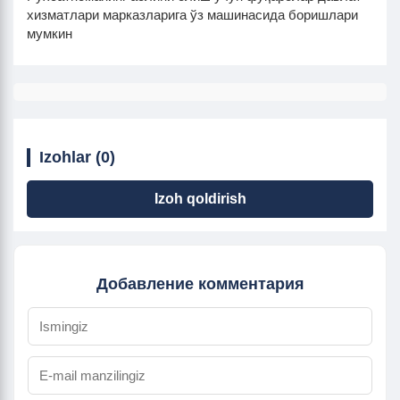
хизматлари марказларига ўз машинасида боришлари
мумкин
Izohlar (0)
Izoh qoldirish
Добавление комментария