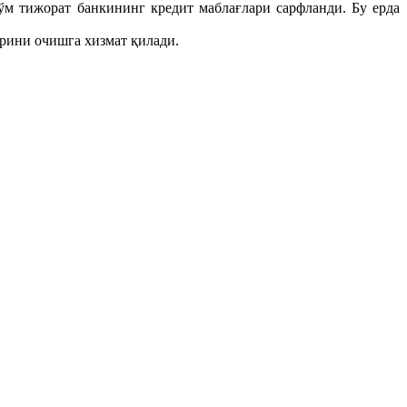
ўм тижорат банкининг кредит маблағлари сарфланди. Бу ерда
рини очишга хизмат қилади.