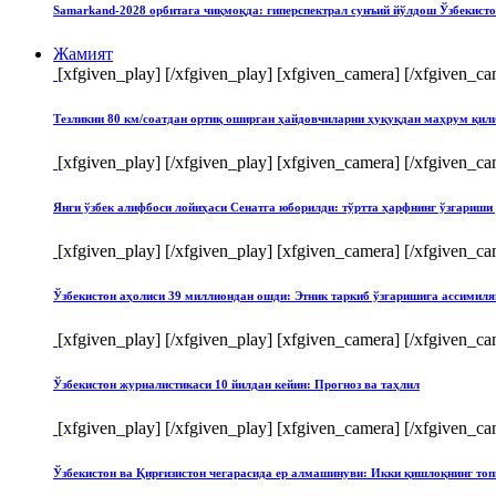
Samarkand-2028 орбитага чиқмоқда: гиперспектрал сунъий йўлдош Ўзбекист
Жамият
[xfgiven_play]
[/xfgiven_play] [xfgiven_camera]
[/xfgiven_ca
Тезликни 80 км/соатдан ортиқ оширган ҳайдовчиларни ҳуқуқдан маҳрум қи
[xfgiven_play]
[/xfgiven_play] [xfgiven_camera]
[/xfgiven_ca
Янги ўзбек алифбоси лойиҳаси Сенатга юборилди: тўртта ҳарфнинг ўзгари
[xfgiven_play]
[/xfgiven_play] [xfgiven_camera]
[/xfgiven_ca
Ўзбекистон аҳолиси 39 миллиондан ошди: Этник таркиб ўзгаришига ассимиля
[xfgiven_play]
[/xfgiven_play] [xfgiven_camera]
[/xfgiven_ca
Ўзбекистон журналистикаси 10 йилдан кейин: Прогноз ва таҳлил
[xfgiven_play]
[/xfgiven_play] [xfgiven_camera]
[/xfgiven_ca
Ўзбекистон ва Қирғизистон чегарасида ер алмашинуви: Икки қишлоқнинг т