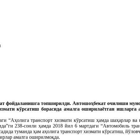
и
т фойдаланишга топширилди. Автошоҳбекат очилиши мунос
хизмати кўрсатиш борасида амалга оширилаётган ишларга 
аги “Аҳолига транспорт хизмати кўрсатиш ҳамда шаҳарлар ва 
да”ги 238-сонли ҳамда 2018 йил 6 мартдаги “Автомобиль тр
садида туманда ҳам аҳолига транспорт хизмати кўрсатиш, йўло
ирлар амалга оширилмоқда.