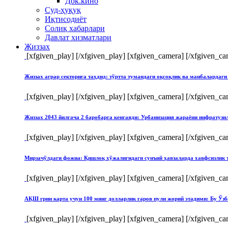
Док.кино
Суд-ҳуқуқ
Иқтисодиёт
Солиқ хабарлари
Давлат хизматлари
Жиззах
[xfgiven_play]
[/xfgiven_play] [xfgiven_camera]
[/xfgiven_ca
Жиззах аграр секторига таҳдид: тўртта тумандаги оқсоқлик ва манбалардаги
[xfgiven_play]
[/xfgiven_play] [xfgiven_camera]
[/xfgiven_ca
Жиззах 2043 йилгача 2 баробарга кенгаяди: Урбанизация жараёни инфратуз
[xfgiven_play]
[/xfgiven_play] [xfgiven_camera]
[/xfgiven_ca
Мирзачўлдаги фожиа: Қишлоқ хўжалигидаги сунъий ҳавзаларда хавфсизлик 
[xfgiven_play]
[/xfgiven_play] [xfgiven_camera]
[/xfgiven_ca
АҚШ грин карта учун 100 минг долларлик гаров пули жорий этадими: Бу Ўзб
[xfgiven_play]
[/xfgiven_play] [xfgiven_camera]
[/xfgiven_ca