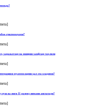
рмоқда?
mera]
умбоқ ечилмоқдами?
mera]
от, харажатлар ва яширин хавфлар таҳлили
mera]
нтеграцион муаммоларни ҳал эта оладими?
mera]
улуш ва янги 11 разряд нимани англатади?
mera]