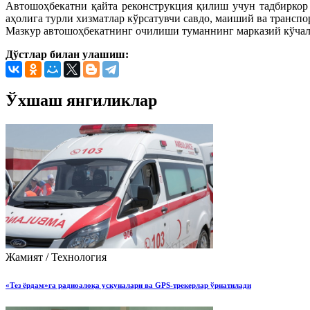
Автошоҳбекатни қайта реконструкция қилиш учун тадбиркор 
аҳолига турли хизматлар кўрсатувчи савдо, маиший ва транспо
Мазкур автошоҳбекатнинг очилиши туманнинг марказий кўчала
Дўстлар билан улашиш:
Ўхшаш янгиликлар
Жамият / Технология
«Тез ёрдам»га радиоалоқа ускуналари ва GPS-трекерлар ўрнатилади