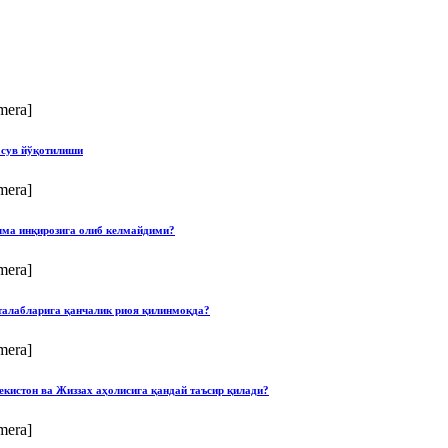
mera]
 сув йўқотилиши
mera]
илма инқирозига олиб келмайдими?
mera]
талабларига қанчалик риоя қилинмоқда?
mera]
екистон ва Жиззах аҳолисига қандай таъсир қилади?
mera]