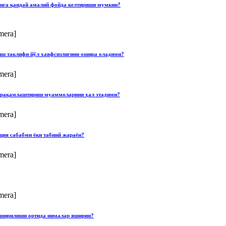
онга қандай амалий фойда келтириши мумкин?
mera]
лиш таклифи йўл хавфсизлигини ошира оладими?
mera]
ши рақамлаштириш муаммоларини ҳал этадими?
mera]
ция сабабми ёки табиий жараён?
mera]
mera]
опширилиши ортида нималар яширин?