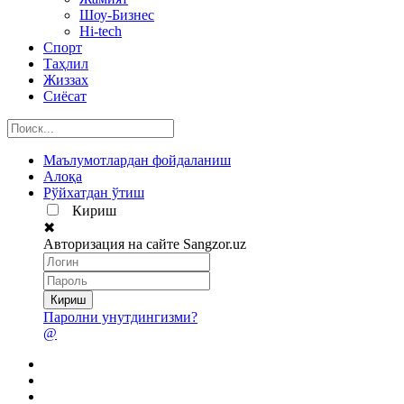
Шоу-Бизнес
Hi-tech
Спорт
Таҳлил
Жиззах
Сиёсат
Маълумотлардан фойдаланиш
Алоқа
Рўйхатдан ўтиш
Кириш
✖
Авторизация на сайте Sangzor.uz
Паролни унутдингизми?
@