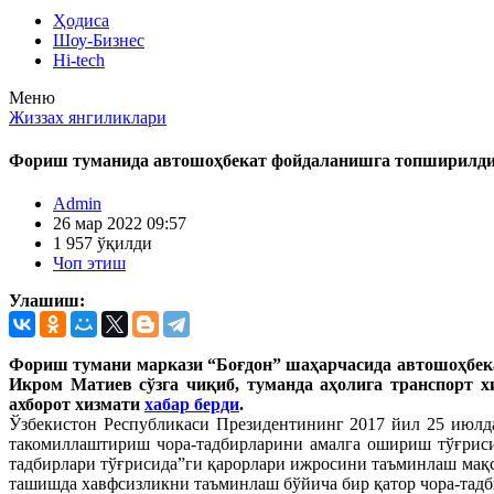
Ҳодиса
Шоу-Бизнес
Hi-tech
Меню
Жиззах янгиликлари
Фориш туманида автошоҳбекат фойдаланишга топширилд
Admin
26 мар 2022 09:57
1 957 ўқилди
Чоп этиш
Улашиш:
Фориш тумани маркази “Боғдон” шаҳарчасида автошоҳбека
Икром Матиев сўзга чиқиб, туманда аҳолига транспорт 
ахборот хизмати
хабар берди
.
Ўзбекистон Республикаси Президентининг 2017 йил 25 июлд
такомиллаштириш чора-тадбирларини амалга ошириш тўғриси
тадбирлари тўғрисида”ги қарорлари ижросини таъминлаш мақ
ташишда хавфсизликни таъминлаш бўйича бир қатор чора-тадб