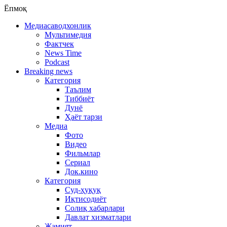
Ёпмоқ
Медиасаводхонлик
Мультимедия
Фактчек
News Time
Podcast
Breaking news
Категория
Таълим
Тиббиёт
Дунё
Ҳаёт тарзи
Медиа
Фото
Видео
Фильмлар
Сериал
Док.кино
Категория
Суд-ҳуқуқ
Иқтисодиёт
Солиқ хабарлари
Давлат хизматлари
Жамият