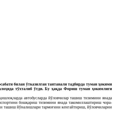
абати билан ўтказилган тантанали тадбирда туман ҳокими
алоҳида тўхталиб ўтди. Бу ҳақда
Фориш туман ҳокимлиги
қишлоқларда автобусларда йўловчилар ташиш тизимини янада
анспортини бошқариш тизимини янада такомиллаштириш чора-
вчи ташиш йўналишлари тармоғини кенгайтириш, йўловчиларни