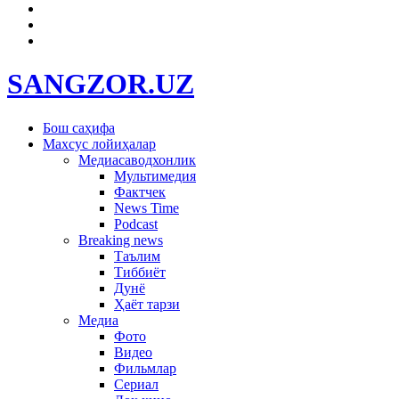
SANGZOR.UZ
Бош саҳифа
Махсус лойиҳалар
Медиасаводхонлик
Мультимедия
Фактчек
News Time
Podcast
Breaking news
Таълим
Тиббиёт
Дунё
Ҳаёт тарзи
Медиа
Фото
Видео
Фильмлар
Сериал