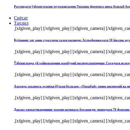
Россиядаги ўзбекистонлик муҳожирларни Украина фронтига нима бошлаб бо
Сиёсат
Таҳлил
[xfgiven_play]
[/xfgiven_play] [xfgiven_camera]
[/xfgiven_ca
Қуёшнинг энг аниқ суратлари эълон қилинди: Астрофизикадаги 50 йиллик ж
[xfgiven_play]
[/xfgiven_play] [xfgiven_camera]
[/xfgiven_ca
Ўзбекистонда уй ҳайвонларини мажбурий паспортлаштириш: Соҳадаги ислоҳ
[xfgiven_play]
[/xfgiven_play] [xfgiven_camera]
[/xfgiven_ca
Алоҳида таълимга эҳтиёжи бўлган болалар: «Оилабай» тизим ижтимоий ва и
[xfgiven_play]
[/xfgiven_play] [xfgiven_camera]
[/xfgiven_ca
Давлат хизматчиларининг маоши натижага боғланади: тизимдаги 70 фоизлик 
[xfgiven_play]
[/xfgiven_play] [xfgiven_camera]
[/xfgiven_ca