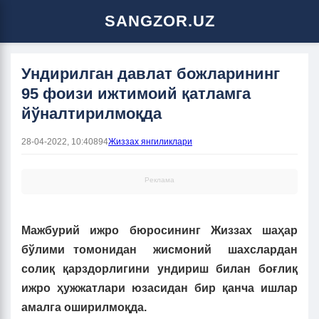
SANGZOR.UZ
Ундирилган давлат божларининг
95 фоизи ижтимоий қатламга
йўналтирилмоқда
28-04-2022, 10:40
894
Жиззах янгиликлари
Реклама
Мажбурий ижро бюросининг Жиззах шаҳар
бўлими томонидан жисмоний шахслардан
солиқ қарздорлигини ундириш билан боғлиқ
ижро ҳужжатлари юзасидан бир қанча ишлар
амалга оширилмоқда.