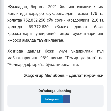
Жумладан, биргина 2021 йилнинг иккинчи ярим
йиллигида қарздор фуқаролардан жами 176 та
ҳолатда 752.832.256 сўм солиқ қарздорлиги 216 та
ҳолатда 69.772.630 сўмлик давлат божи
ҳаражатлари ундирилиб ижро ҳужжатларининг
ижроси амалда таъминланган.
Ҳозирда давлат божи учун ундирилган пул
маблағларининг 95% қисми “Темир дафтар” ва
“Аёллар дафтари”га йўналтирилаяпти.
Жаҳонгир Мелибоев – Давлат ижрочиси
Do'stlarga ulashing:
Telegram