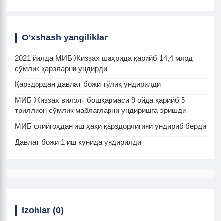
O'xshash yangiliklar
2021 йилда МИБ Жиззах шаҳрида қарийб 14,4 млрд
сўмлик қарзларни ундирди
Қарздордан давлат божи тўлиқ ундирилди
МИБ Жиззах вилоят бошқармаси 9 ойда қарийб 5
триллион сўмлик маблағларни ундиришга эришди
МИБ олийгоҳдан иш ҳақи қарздорлигини ундириб берди
Давлат божи 1 иш кунида ундирилди
Izohlar (0)