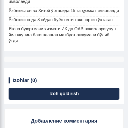
имзоланди
Ўзбекистон ва Хитой ўртасида 15 та ҳужжат имзоланди
Ўзбекистонда 8 ойдан буён олтин экспорти тўхтаган
Ягона буюртмачи хизмати ИК да ОАВ вакиллари учун
йил якунига бағишланган матбуот анжумани бўлиб
ўтди
Izohlar (0)
Izoh qoldirish
Добавление комментария