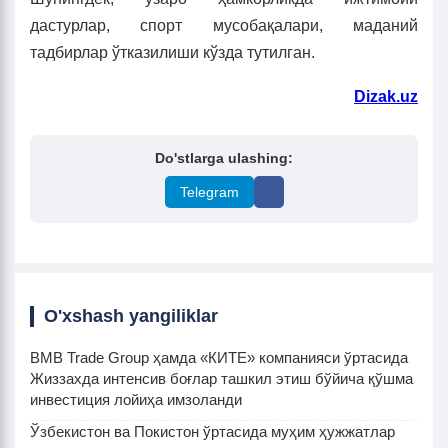
дастурлар, спорт мусобақалари, маданий
тадбирлар ўтказилиши кўзда тутилган.
­Dizak.uz
Do'stlarga ulashing:
Telegram
O'xshash yangiliklar
BMB Trade Group ҳамда «КИТЕ» компанияси ўртасида
Жиззахда интенсив боғлар ташкил этиш бўйича қўшма
инвестиция лойиҳа имзоланди
Ўзбекистон ва Покистон ўртасида муҳим ҳужжатлар