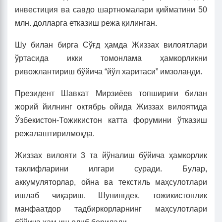
инвестиция ва савдо шартномалари қийматини 50
млн. долларга етказиш режа қилинган.
Шу билан бирга Сўғд ҳамда Жиззах вилоятлари
ўртасида икки томонлама ҳамкорликни
ривожлантириш бўйича “йўл харитаси” имзоланди.
Президент Шавкат Мирзиёев топшириғи билан
жорий йилнинг октябрь ойида Жиззах вилоятида
Ўзбекистон-Тожикистон катта форумини ўтказиш
режалаштирилмоқда.
Жиззах вилояти 3 та йўналиш бўйича ҳамкорлик
таклифларини илгари суради. Булар,
аккумуляторлар, ойна ва текстиль маҳсулотлари
ишлаб чиқариш. Шунингдек, тожикистонлик
манфаатдор тадбиркорларнинг маҳсулотлари