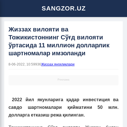
SANGZOR.UZ
Жиззах вилояти ва
Тожикистоннинг Сўғд вилояти
ўртасида 11 миллион долларлик
шартномалар имзоланди
8-06-2022, 10:59
936
Жиззах янгиликлари
Реклама
2022 йил якунларига қадар инвестиция ва
савдо шартномалари қийматини 50 млн.
долларга етказиш режа қилинган.