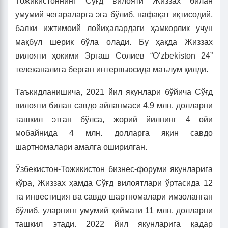
Тожикистоннинг Сўғд вилояти Жиззах билан
умумий чегараларга эга бўлиб, нафақат иқтисодий,
балки ижтимоий лойиҳалардаги ҳамкорлик учун
мақбул шерик бўла олади. Бу ҳақда Жиззах
вилояти ҳокими Эргаш Солиев “Oʻzbekiston 24”
телеканалига берган интервьюсида маълум қилди.
Таъкидланишича, 2021 йил якунлари бўйича Сўғд
вилояти билан савдо айланмаси 4,9 млн. долларни
ташкил этган бўлса, жорий йилнинг 4 ойи
мобайнида 4 млн. долларга яқин савдо
шартномалари амалга оширилган.
Ўзбекистон-Тожикистон бизнес-форуми якунларига
кўра, Жиззах ҳамда Сўғд вилоятлари ўртасида 12
та инвестиция ва савдо шартномалари имзоланган
бўлиб, уларнинг умумий қиймати 11 млн. долларни
ташкил этади. 2022 йил якунларига қадар