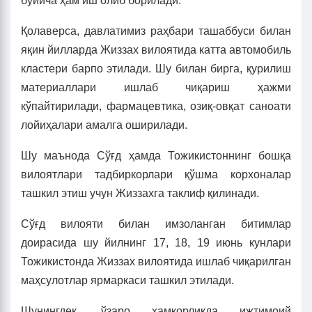
бўйича ҳам иш олиб борилади.
Қолаверса, давлатимиз раҳбари ташаббуси билан
яқин йилларда Жиззах вилоятида катта автомобиль
кластери барпо этилади. Шу билан бирга, қурилиш
материаллари ишлаб чиқариш ҳажми
кўпайтирилади, фармацевтика, озиқ-овқат саноати
лойиҳалари амалга оширилади.
Шу маънода Сўғд ҳамда Тожикистоннинг бошқа
вилоятлари тадбиркорлари қўшма корхоналар
ташкил этиш учун Жиззахга таклиф қилинади.
Сўғд вилояти билан имзоланган битимлар
доирасида шу йилнинг 17, 18, 19 июнь кунлари
Тожикистонда Жиззах вилоятида ишлаб чиқарилган
маҳсулотлар ярмаркаси ташкил этилади.
Шунингдек, ўзаро ҳамкорликда ижтимоий