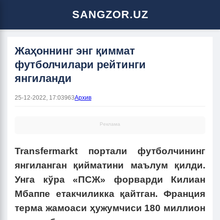
SANGZOR.UZ
Жаҳоннинг энг қиммат
футболчилари рейтинги
янгиланди
25-12-2022, 17:03
963
Архив
Реклама
Transfermarkt портали футболчининг
янгиланган қийматини маълум қилди.
Унга кўра «ПСЖ» форварди Килиан
Мбаппе етакчиликка қайтган. Франция
терма жамоаси ҳужумчиси 180 миллион