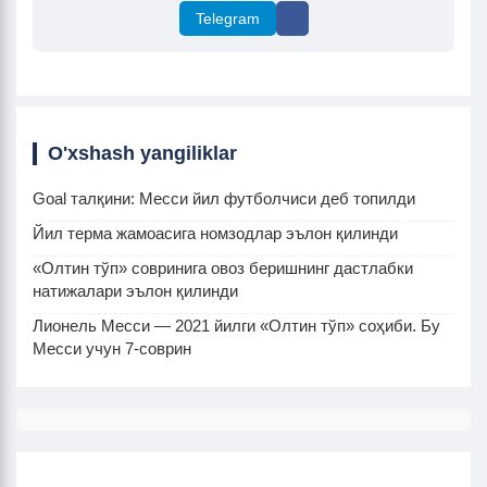
Telegram
O'xshash yangiliklar
Goal талқини: Месси йил футболчиси деб топилди
Йил терма жамоасига номзодлар эълон қилинди
«Олтин тўп» совринига овоз беришнинг дастлабки
натижалари эълон қилинди
Лионель Месси — 2021 йилги «Олтин тўп» соҳиби. Бу
Месси учун 7-соврин