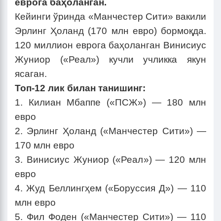
еврога баҳоланган.
Кейинги ўринда «Манчестер Сити» вакили
Эрлинг Ҳоланд (170 млн евро) бормоқда.
120 миллион еврога баҳоланган Винисиус
Жуниор («Реал») кучли учликка якун
ясаган.
Топ-12 лик билан танишинг:
1. Килиан Мбаппе («ПСЖ») — 180 млн
евро
2. Эрлинг Ҳоланд («Манчестер Сити») —
170 млн евро
3. Винисиус Жуниор («Реал») — 120 млн
евро
4. Жуд Беллингҳем («Боруссия Д») — 110
млн евро
5. Фил Фоден («Манчестер Сити») — 110