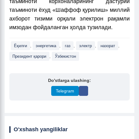
таъминоти корхоналарининг дастурий
таъминоти ёхуд «Шаффоф қурилиш» миллий
ахборот тизими орқали электрон рақамли
имзодан фойдаланган ҳолда тузилади.
,
,
,
,
,
Ёқилғи
энергетика
газ
электр
назорат
,
Президент қарори
Ўзбекистон
Do'stlarga ulashing:
Telegram
O'xshash yangiliklar