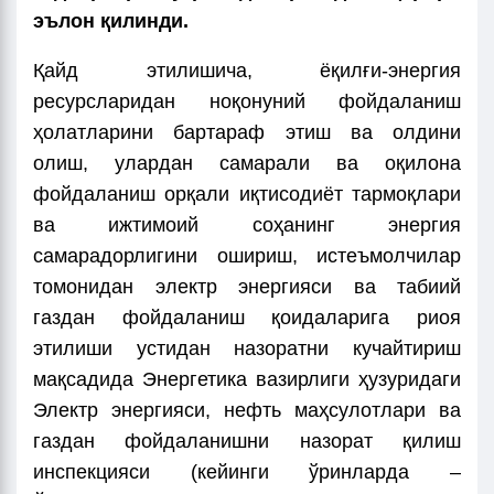
эълон қилинди.
Қайд этилишича, ёқилғи-энергия
ресурсларидан ноқонуний фойдаланиш
ҳолатларини бартараф этиш ва олдини
олиш, улардан самарали ва оқилона
фойдаланиш орқали иқтисодиёт тармоқлари
ва ижтимоий соҳанинг энергия
самарадорлигини ошириш, истеъмолчилар
томонидан электр энергияси ва табиий
газдан фойдаланиш қоидаларига риоя
этилиши устидан назоратни кучайтириш
мақсадида Энергетика вазирлиги ҳузуридаги
Электр энергияси, нефть маҳсулотлари ва
газдан фойдаланишни назорат қилиш
инспекцияси (кейинги ўринларда –