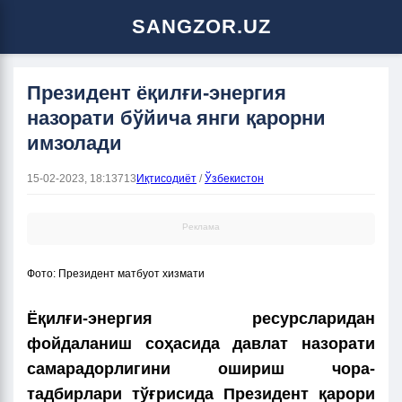
SANGZOR.UZ
Президент ёқилғи-энергия
назорати бўйича янги қарорни
имзолади
15-02-2023, 18:13
713
Иқтисодиёт
/
Ўзбекистон
Реклама
Фото: Президент матбуот хизмати
Ёқилғи-энергия ресурсларидан
фойдаланиш соҳасида давлат назорати
самарадорлигини ошириш чора-
тадбирлари тўғрисида Президент қарори