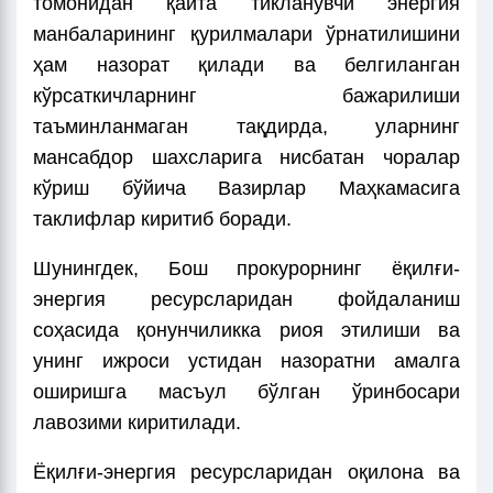
томонидан қайта тикланувчи энергия
манбаларининг қурилмалари ўрнатилишини
ҳам назорат қилади ва белгиланган
кўрсаткичларнинг бажарилиши
таъминланмаган тақдирда, уларнинг
мансабдор шахсларига нисбатан чоралар
кўриш бўйича Вазирлар Маҳкамасига
таклифлар киритиб боради.
Шунингдек, Бош прокурорнинг ёқилғи-
энергия ресурсларидан фойдаланиш
соҳасида қонунчиликка риоя этилиши ва
унинг ижроси устидан назоратни амалга
оширишга масъул бўлган ўринбосари
лавозими киритилади.
Ёқилғи-энергия ресурсларидан оқилона ва