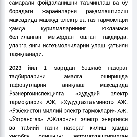
самарали фойдаланишни таъминлаш ва бу
борадаги жараёнларни рақамлаштириш
мақсадида мавжуд электр ва газ тармоқлари
ҳамда қурилмаларининг юкламаси
белгиланган меъёрдан ошган тақдирда,
уларга янги истеъмолчиларни улаш қатъиян
тақиқланади.
2023 йил 1 мартдан бошлаб назорат
тадбирларини амалга оширишда
тафовутларни аниқлаш мақсадида
Ўзэнергоинспекцияга «Ҳудудий электр
тармоқлари» АЖ, «Ҳудудгазтаъминот» АЖ,
«Ўзбекистон миллий электр тармоқлари» АЖ,
«Ўзтрансгаз» АЖларнинг электр энергияси
ва табиий газни назорат қилиш ҳамда
ҳисобга олишнинг автоматлаштирилган