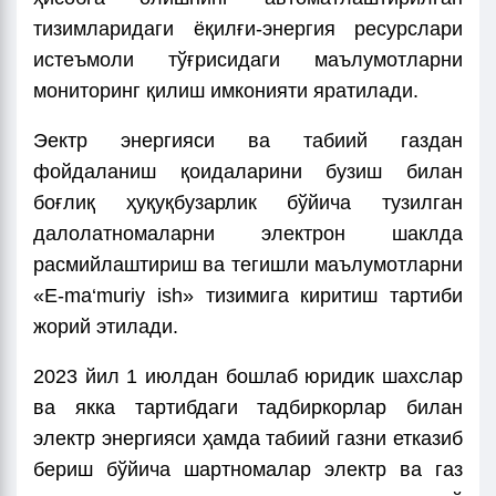
тизимларидаги ёқилғи-энергия ресурслари
истеъмоли тўғрисидаги маълумотларни
мониторинг қилиш имконияти яратилади.
Эектр энергияси ва табиий газдан
фойдаланиш қоидаларини бузиш билан
боғлиқ ҳуқуқбузарлик бўйича тузилган
далолатномаларни электрон шаклда
расмийлаштириш ва тегишли маълумотларни
«E-ma‘muriy ish» тизимига киритиш тартиби
жорий этилади.
2023 йил 1 июлдан бошлаб юридик шахслар
ва якка тартибдаги тадбиркорлар билан
электр энергияси ҳамда табиий газни етказиб
бериш бўйича шартномалар электр ва газ