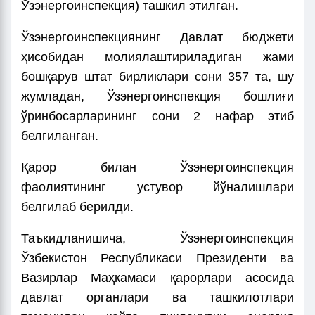
Ўзэнергоинспекция) ташкил этилган.
Ўзэнергоинспекциянинг Давлат бюджети
ҳисобидан молиялаштириладиган жами
бошқарув штат бирликлари сони 357 та, шу
жумладан, Ўзэнергоинспекция бошлиғи
ўринбосарларининг сони 2 нафар этиб
белгиланган.
Қарор билан Ўзэнергоинспекция
фаолиятининг устувор йўналишлари
белгилаб берилди.
Таъкидланишича, Ўзэнергоинспекция
Ўзбекистон Республикаси Президенти ва
Вазирлар Маҳкамаси қарорлари асосида
давлат органлари ва ташкилотлари