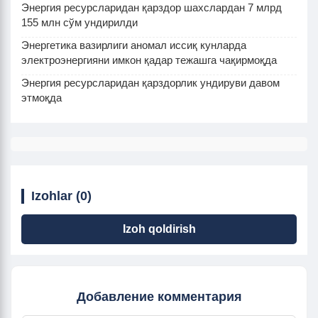
Энергия ресурсларидан қарздор шахслардан 7 млрд
155 млн сўм ундирилди
Энергетика вазирлиги аномал иссиқ кунларда
электроэнергияни имкон қадар тежашга чақирмоқда
Энергия ресурсларидан қарздорлик ундируви давом
этмоқда
Izohlar (0)
Izoh qoldirish
Добавление комментария