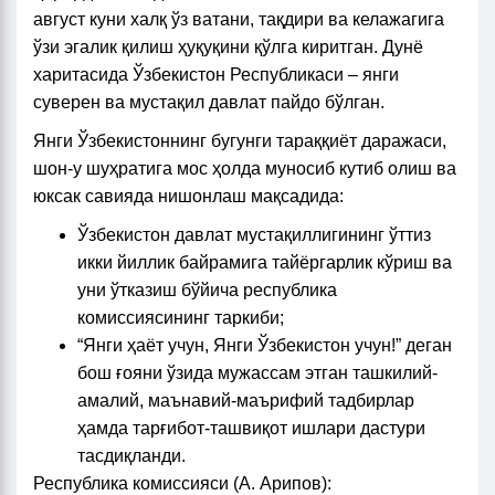
август куни халқ ўз ватани, тақдири ва келажагига
ўзи эгалик қилиш ҳуқуқини қўлга киритган. Дунё
харитасида Ўзбекистон Республикаси – янги
суверен ва мустақил давлат пайдо бўлган.
Янги Ўзбекистоннинг бугунги тараққиёт даражаси,
шон-у шуҳратига мос ҳолда муносиб кутиб олиш ва
юксак савияда нишонлаш мақсадида:
Ўзбекистон давлат мустақиллигининг ўттиз
икки йиллик байрамига тайёргарлик кўриш ва
уни ўтказиш бўйича республика
комиссиясининг таркиби;
“Янги ҳаёт учун, Янги Ўзбекистон учун!” деган
бош ғояни ўзида мужассам этган ташкилий-
амалий, маънавий-маърифий тадбирлар
ҳамда тарғибот-ташвиқот ишлари дастури
тасдиқланди.
Республика комиссияси (А. Арипов):