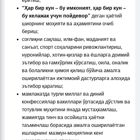
ёритиш;
“Ҳар бир кун – бу имконият, ҳар бир кун –
бу келажак учун пойдевор”
деган ҳаётий
шиорнинг моҳияти ва аҳамиятини очиб
бериш;
соғлиқни сақлаш, илм-фан, маданият ва
санъат, спорт соҳаларини ривожлантириш,
нуронийлар, хотин-қизлар ва ёшларга доимий
эътибор ва ғамхўрлик кўрсатиш, оила, оналик
ва болаликни ҳимоя қилиш бўйича амалга
оширилаётган ижтимоий дастурларга алоҳида
эътибор қаратиш;
мамлакатда турли миллат ва диний
конфессиялар вакиллари ўртасида дўстлик ва
тотувлик муҳитини янада мустаҳкамлаш,
жамиятда тинч ва осойишта ҳаётни
таъминлаш борасида амалга оширилаётган
ишларнинг мазмун-моҳиятини кенг