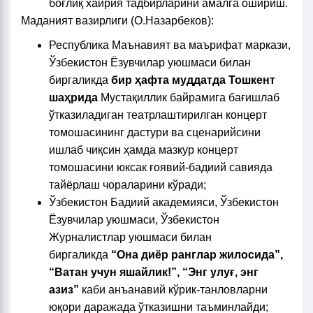
боғлиқ хайрия тадбирларини амалга ошириш.
Маданият вазирлиги (О.Назарбеков):
Республика Маънавият ва маърифат маркази,
Ўзбекистон Ёзувчилар уюшмаси билан
биргаликда
бир ҳафта муддатда Тошкент
шаҳрида
Мустақиллик байрамига бағишлаб
ўтказиладиган театрлаштирилган концерт
томошасининг дастури ва сценарийсини
ишлаб чиқсин ҳамда мазкур концерт
томошасини юксак ғоявий-бадиий савияда
тайёрлаш чораларини кўради;
Ўзбекистон Бадиий академияси, Ўзбекистон
Ёзувчилар уюшмаси, Ўзбекистон
Журналистлар уюшмаси билан
биргаликда
“Она диёр ранглар жилосида”,
“Ватан учун яшайлик!”, “Энг улуғ, энг
азиз”
каби анъанавий кўрик-танловларни
юқори даражада ўтказишни таъминлайди;