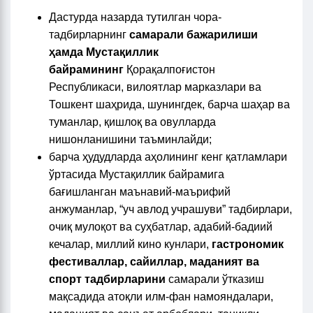
Дастурда назарда тутилган чора-
тадбирларнинг
самарали бажарилиши
ҳамда Мустақиллик
байрамининг
Қорақалпоғистон
Республикаси, вилоятлар марказлари ва
Тошкент шаҳрида, шунингдек, барча шаҳар ва
туманлар, қишлоқ ва овулларда
нишонланишини таъминлайди;
барча ҳудудларда аҳолининг кенг қатламлари
ўртасида Мустақиллик байрамига
бағишланган маънавий-маърифий
анжуманлар, “уч авлод учрашуви” тадбирлари,
очиқ мулоқот ва суҳбатлар, адабий-бадиий
кечалар, миллий кино кунлари,
гастрономик
фестиваллар, сайиллар, маданият ва
спорт тадбирларини
самарали ўтказиш
мақсадида атоқли илм-фан намояндалари,