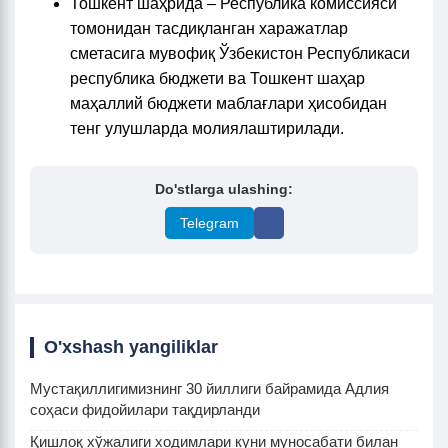
Тошкент шаҳрида – Республика комиссияси
томонидан тасдиқланган харажатлар
сметасига мувофиқ Ўзбекистон Республикаси
республика бюджети ва Тошкент шаҳар
маҳаллий бюджети маблағлари ҳисобидан
тенг улушларда молиялаштирилади.
Do'stlarga ulashing:
Telegram
O'xshash yangiliklar
Мустақиллигимизнинг 30 йиллиги байрамида Адлия
соҳаси фидойилари тақдирланди
Қишлоқ хўжалиги ходимлари куни муносабати билан