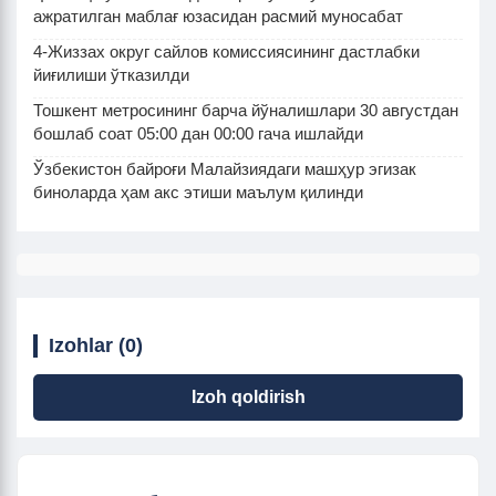
ажратилган маблағ юзасидан расмий муносабат
4-Жиззах округ сайлов комиссиясининг дастлабки
йиғилиши ўтказилди
Тошкент метросининг барча йўналишлари 30 августдан
бошлаб соат 05:00 дан 00:00 гача ишлайди
Ўзбекистон байроғи Малайзиядаги машҳур эгизак
биноларда ҳам акс этиши маълум қилинди
Izohlar (0)
Izoh qoldirish