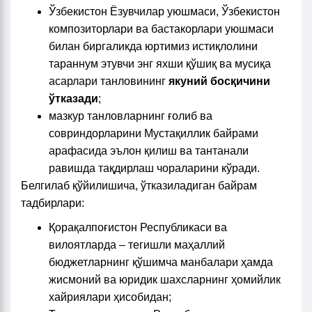
Ўзбекистон Ёзувчилар уюшмаси, Ўзбекистон
композиторлари ва бастакорлари уюшмаси
билан биргаликда юртимиз истиқлолини
тараннум этувчи энг яхши қўшиқ ва мусиқа
асарлари танловининг
якуний босқичини
ўтказади
;
мазкур танловларнинг ғолиб ва
совриндорларини Мустақиллик байрами
арафасида эълон қилиш ва тантанали
равишда тақдирлаш чораларини кўради.
Белгилаб қўйилишича, ўтказиладиган байрам
тадбирлари:
Қорақалпоғистон Республикаси ва
вилоятларда – тегишли маҳаллий
бюджетларнинг қўшимча манбалари ҳамда
жисмоний ва юридик шахсларнинг ҳомийлик
хайриялари ҳисобидан;