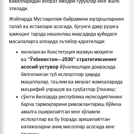
вакилларидан иборат ижодий гуруҳлар кенг жалб
этилади.
Жойларда Мустақиллик байрамини юртдошларнинг
талаб ва истаклари асосида, бугунги давр руҳига
ҳамоҳанг тарзда нишонлаш мақсадида қуйидаги
масалаларга алоҳида эътибор қаратилади:
янгиланган Конституция мазмун-моҳияти
ва
“Ўзбекистон—2030” стратегиясининг
асосий устувор
йўналишлари доирасида
белгиланган туб ислоҳотлар ҳақида
маҳаллалар, таълим ва меҳнат жамоаларида
маърифий учрашув ва суҳбатлар ўтказиш;
сўнгги йилларда республика иқтисодиётининг
барча тармоқларини ривожлантириш бўйича
амалга оширилаётган кенг кўламли
ислоҳотлар ва бу борада эришилаётган
натижаларни аниқ мисоллар асосида кенг