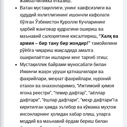
жамоатчиликка етказиш;
Ватан мустақиллиги, унинг хавфсизлиги ва
ҳудудий яхлитлигининг ишончли кафолати
бўлган Ўзбекистон Қуролли Кучларининг
ҳарбий жанговар қудратини ошириш ва
маънавий салоҳиятини юксалтириш
, “Халқ ва
армия – бир тану бир жондир!”
тамойилини
рўёбга чиқариш мақсадида амалга
оширилаётган ишларни кенг тарғиб этиш;
Мустақиллик байрами муносабати билан
Иккинчи жаҳон уруши қатнашчилари ва
фахрийлари, меҳнат фахрийлари, нуроний
отахон ва онахонларимиз, “Ижтимоий ҳимоя
ягона реестри”, “темир дафтар”, “аёллар
дафтари”, “ёшлар дафтари”, “меҳр дафтари”га
киритилган ҳамда эътибор ва кўмакка муҳтож
инсонларнинг ҳолидан хабар олиш, уларга
моддий ва маънавий ёрдам бериш билан