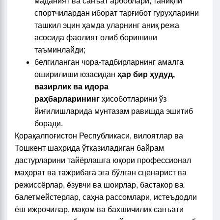
маданият ва санъат арбоблари, таниқли
спортчилардан иборат тарғибот гуруҳларини
ташкил эцин ҳамда уларнинг аниқ режа
асосида фаолият олиб боришини
таъминлайди;
белгиланган чора-тадбирларнинг амалга
оширилиши юзасидан
ҳар бир ҳудуд,
вазирлик ва идора
раҳбарларининг
ҳисоботларини ўз
йиғилишларида мунтазам равишда эшитиб
боради.
Қорақалпоғистон Республикаси, вилоятлар ва
Тошкент шаҳрида ўтказиладиган байрам
дастурларини тайёрлашга юқори профессионал
маҳорат ва тажрибага эга бўлган сценарист ва
режиссёрлар, ёзувчи ва шоирлар, бастакор ва
балетмейстерлар, саҳна рассомлари, истеъдодли
ёш ижрочилар, мақом ва бахшичилик санъати