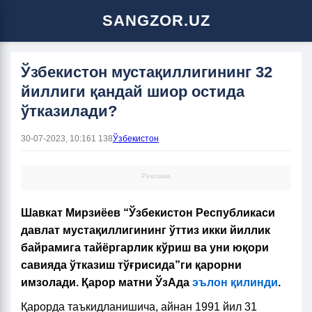
SANGZOR.UZ
Ўзбекистон мустақиллигининг 32
йиллиги қандай шиор остида
ўтказилади?
30-07-2023, 10:16
1 138
Ўзбекистон
Реклама
Шавкат Мирзиёев “Ўзбекистон Республикаси
давлат мустақиллигининг ўттиз икки йиллик
байрамига тайёргарлик кўриш ва уни юқори
савияда ўтказиш тўғрисида”ги қарорни
имзолади. Қарор матни ЎзАда
эълон қилинди
.
Қарорда таъкидланишича, айнан 1991 йил 31