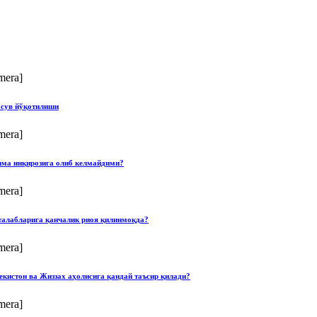
mera]
 сув йўқотилиши
mera]
илма инқирозига олиб келмайдими?
mera]
талабларига қанчалик риоя қилинмоқда?
mera]
екистон ва Жиззах аҳолисига қандай таъсир қилади?
mera]