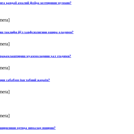
онга қандай амалий фойда келтириши мумкин?
mera]
лиш таклифи йўл хавфсизлигини ошира оладими?
mera]
ши рақамлаштириш муаммоларини ҳал этадими?
mera]
ция сабабми ёки табиий жараён?
mera]
mera]
опширилиши ортида нималар яширин?