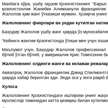
Манбага кўра, ушбу оқшом Қозоғистоннинг “Барыс
қозоғистонлик Жанибек Алимханули франциялик 
Жалолов ҳам жанг ўтказиши мумкин. Ҳозирча унинг 
Жалоловнинг фикрлари ва ундан кутилган нати
Баҳодир Жалолов ушбу жанг ҳақида ўз муносабати
“Кейинги жангим Қозоғистонда ўтиши мен учун яхши 
Маълумот учун, Баҳодир Жалолов профессионал бо
бўлиб ўтган бўлиб, у америкалик Крис Томпсонни би
Жалоловнинг олдинги жанги ва келажак режала
Аввалроқ, Жалолов франциялик Дэвид Спилмонтга қ
ҳақида хабар берилган эди. Энди эса у янги рақиб 
Хулоса
Жалоловнинг Қозоғистондаги иштироки унинг жаҳо
мухлислар томонидан катта қизиқиш билан кутилмоқ