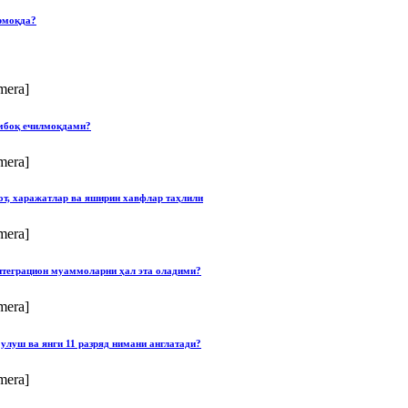
рмоқда?
mera]
умбоқ ечилмоқдами?
mera]
от, харажатлар ва яширин хавфлар таҳлили
mera]
нтеграцион муаммоларни ҳал эта оладими?
mera]
улуш ва янги 11 разряд нимани англатади?
mera]