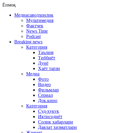
Ёпмоқ
Медиасаводхонлик
Мультимедия
Фактчек
News Time
Podcast
Breaking news
Категория
Таълим
Тиббиёт
Дунё
Ҳаёт тарзи
Медиа
Фото
Видео
Фильмлар
Сериал
Док.кино
Категория
Суд-ҳуқуқ
Иқтисодиёт
Солиқ хабарлари
Давлат хизматлари
Жамият