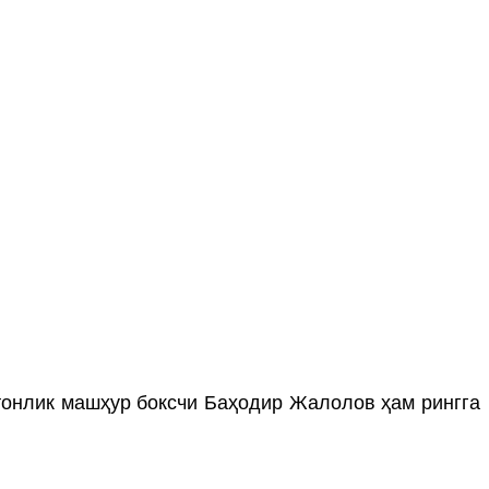
тонлик машҳур боксчи Баҳодир Жалолов ҳам рингга