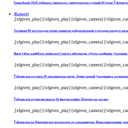
Samarkand-2028 орбитага чиқмоқда: гиперспектрал сунъий йўлдош Ўзбекист
Жамият
[xfgiven_play]
[/xfgiven_play] [xfgiven_camera]
[/xfgiven_ca
Тезликни 80 км/соатдан ортиқ оширган ҳайдовчиларни ҳуқуқдан маҳрум қи
[xfgiven_play]
[/xfgiven_play] [xfgiven_camera]
[/xfgiven_ca
Янги ўзбек алифбоси лойиҳаси Сенатга юборилди: тўртта ҳарфнинг ўзгари
[xfgiven_play]
[/xfgiven_play] [xfgiven_camera]
[/xfgiven_ca
Ўзбекистон аҳолиси 39 миллиондан ошди: Этник таркиб ўзгаришига ассимиля
[xfgiven_play]
[/xfgiven_play] [xfgiven_camera]
[/xfgiven_ca
Ўзбекистон журналистикаси 10 йилдан кейин: Прогноз ва таҳлил
[xfgiven_play]
[/xfgiven_play] [xfgiven_camera]
[/xfgiven_ca
Ўзбекистон ва Қирғизистон чегарасида ер алмашинуви: Икки қишлоқнинг т