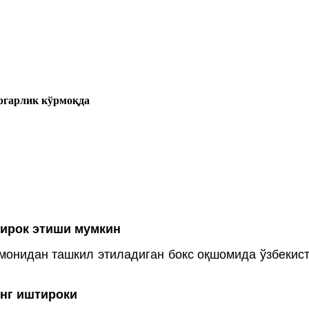
ргарлик кўрмоқда
тирок этиши мумкин
омонидан ташкил этиладиган бокс оқшомида ўзбекис
нг иштироки