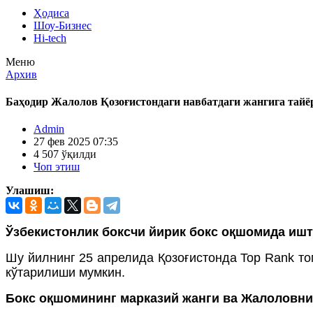
Ҳодиса
Шоу-Бизнес
Hi-tech
Меню
Архив
Баҳодир Жалолов Қозоғистондаги навбатдаги жангига тайё
Admin
27 фев 2025 07:35
4 507 ўқилди
Чоп этиш
Улашиш:
Ўзбекистонлик боксчи йирик бокс оқшомида иш
Шу йилнинг 25 апрелида Қозоғистонда Top Rank т
кўтарилиши мумкин.
Бокс оқшомининг марказий жанги ва Жалоловни