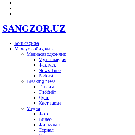
SANGZOR.UZ
Бош саҳифа
Махсус лойиҳалар
Медиасаводхонлик
Мультимедия
Фактчек
News Time
Podcast
Breaking news
Таълим
Тиббиёт
Дунё
Ҳаёт тарзи
Медиа
Фото
Видео
Фильмлар
Сериал