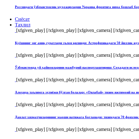
Россиядаги ўзбекистонлик муҳожирларни Украина фронтига нима бошлаб бо
Сиёсат
Таҳлил
[xfgiven_play]
[/xfgiven_play] [xfgiven_camera]
[/xfgiven_ca
Қуёшнинг энг аниқ суратлари эълон қилинди: Астрофизикадаги 50 йиллик ж
[xfgiven_play]
[/xfgiven_play] [xfgiven_camera]
[/xfgiven_ca
Ўзбекистонда уй ҳайвонларини мажбурий паспортлаштириш: Соҳадаги ислоҳ
[xfgiven_play]
[/xfgiven_play] [xfgiven_camera]
[/xfgiven_ca
Алоҳида таълимга эҳтиёжи бўлган болалар: «Оилабай» тизим ижтимоий ва и
[xfgiven_play]
[/xfgiven_play] [xfgiven_camera]
[/xfgiven_ca
Давлат хизматчиларининг маоши натижага боғланади: тизимдаги 70 фоизлик 
[xfgiven_play]
[/xfgiven_play] [xfgiven_camera]
[/xfgiven_ca