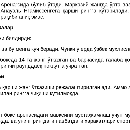
 Арена”сида бўлиб ўтади. Марказий жангда ўрта 
Анауэль Нгамиссенгега қарши рингга кўтарилади.
рақиби аниқ эмас.
жалар
ни билдирди:
ва бу менга куч беради. Чунки у ерда ўзбек мухлисл
ксда 14 та жанг ўтказган ва барчасида ғалаба қоз
ринчи раунддаёқ нокаутга учратган.
ри
арши жанг ўтказиши режалаштирилган эди. Аммо ла
билан рингга чиқиши кутилмоқда.
н бокс аренасидаги мавқеини мустаҳкамлаш учун м
да, ва унинг рингдаги навбатдаги ҳаракатлари спор