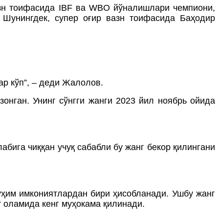
вазн тоифасида IBF ва WBO йўналишлари чемпиони,
 Шунингдек, супер оғир вазн тоифасида Баҳодир
ар кўп”, – деди Жалолов.
онган. Унинг сўнгги жанги 2023 йил ноябрь ойида
бига чиққан учуқ сабабли бу жанг бекор қилингани
уҳим имкониятлардан бири ҳисобланади. Ушбу жанг
т оламида кенг муҳокама қилинади.