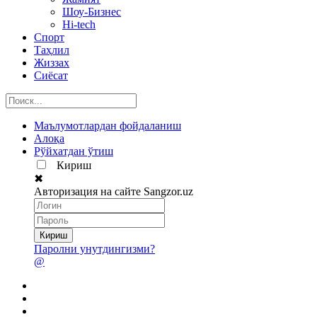
Шоу-Бизнес
Hi-tech
Спорт
Таҳлил
Жиззах
Сиёсат
Маълумотлардан фойдаланиш
Алоқа
Рўйхатдан ўтиш
Кириш
✖
Авторизация на сайте Sangzor.uz
Паролни унутдингизми?
@