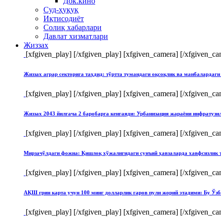
Док.кино
Суд-ҳуқуқ
Иқтисодиёт
Солиқ хабарлари
Давлат хизматлари
Жиззах
[xfgiven_play]
[/xfgiven_play] [xfgiven_camera]
[/xfgiven_ca
Жиззах аграр секторига таҳдид: тўртта тумандаги оқсоқлик ва манбалардаги
[xfgiven_play]
[/xfgiven_play] [xfgiven_camera]
[/xfgiven_ca
Жиззах 2043 йилгача 2 баробарга кенгаяди: Урбанизация жараёни инфратуз
[xfgiven_play]
[/xfgiven_play] [xfgiven_camera]
[/xfgiven_ca
Мирзачўлдаги фожиа: Қишлоқ хўжалигидаги сунъий ҳавзаларда хавфсизлик 
[xfgiven_play]
[/xfgiven_play] [xfgiven_camera]
[/xfgiven_ca
АҚШ грин карта учун 100 минг долларлик гаров пули жорий этадими: Бу Ўзб
[xfgiven_play]
[/xfgiven_play] [xfgiven_camera]
[/xfgiven_ca