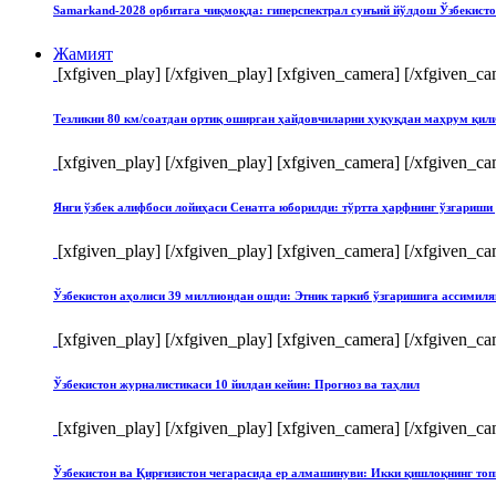
Samarkand-2028 орбитага чиқмоқда: гиперспектрал сунъий йўлдош Ўзбекист
Жамият
[xfgiven_play]
[/xfgiven_play] [xfgiven_camera]
[/xfgiven_ca
Тезликни 80 км/соатдан ортиқ оширган ҳайдовчиларни ҳуқуқдан маҳрум қи
[xfgiven_play]
[/xfgiven_play] [xfgiven_camera]
[/xfgiven_ca
Янги ўзбек алифбоси лойиҳаси Сенатга юборилди: тўртта ҳарфнинг ўзгари
[xfgiven_play]
[/xfgiven_play] [xfgiven_camera]
[/xfgiven_ca
Ўзбекистон аҳолиси 39 миллиондан ошди: Этник таркиб ўзгаришига ассимиля
[xfgiven_play]
[/xfgiven_play] [xfgiven_camera]
[/xfgiven_ca
Ўзбекистон журналистикаси 10 йилдан кейин: Прогноз ва таҳлил
[xfgiven_play]
[/xfgiven_play] [xfgiven_camera]
[/xfgiven_ca
Ўзбекистон ва Қирғизистон чегарасида ер алмашинуви: Икки қишлоқнинг т