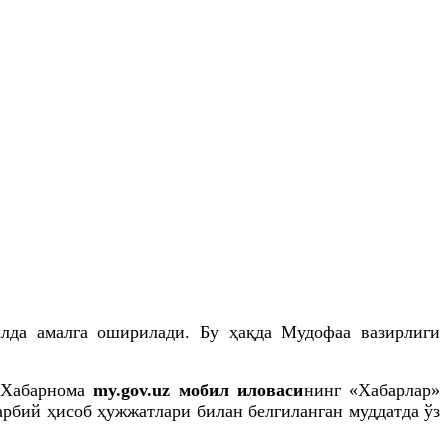
лда амалга оширилади. Бу ҳақда Мудофаа вазирлиги
 Хабарнома
my.gov.uz мобил иловаси
нинг «Хабарлар»
арбий ҳисоб ҳужжатлари билан белгиланган муддатда ўз