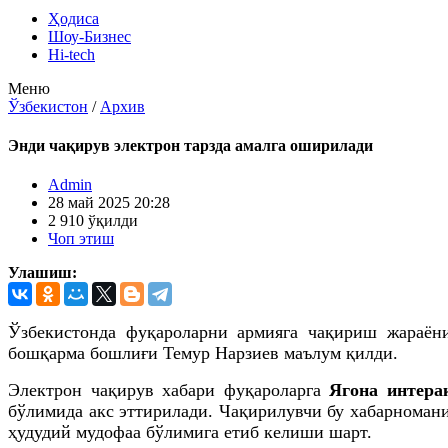
Ҳодиса
Шоу-Бизнес
Hi-tech
Меню
Ўзбекистон
/
Архив
Энди чақирув электрон тарзда амалга оширилади
Admin
28 май 2025 20:28
2 910 ўқилди
Чоп этиш
Улашиш:
Ўзбекистонда фуқароларни армияга чақириш жараён
бошқарма бошлиғи Темур Нарзиев маълум қилди.
Электрон чақирув хабари фуқароларга
Ягона интера
бўлимида акс эттирилади. Чақирилувчи бу хабарномани
ҳудудий мудофаа бўлимига етиб келиши шарт.