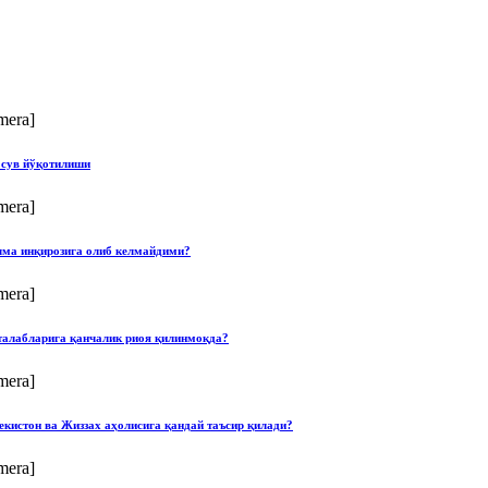
mera]
 сув йўқотилиши
mera]
илма инқирозига олиб келмайдими?
mera]
талабларига қанчалик риоя қилинмоқда?
mera]
екистон ва Жиззах аҳолисига қандай таъсир қилади?
mera]