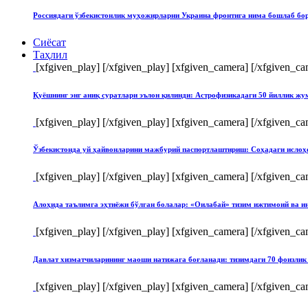
Россиядаги ўзбекистонлик муҳожирларни Украина фронтига нима бошлаб бо
Сиёсат
Таҳлил
[xfgiven_play]
[/xfgiven_play] [xfgiven_camera]
[/xfgiven_ca
Қуёшнинг энг аниқ суратлари эълон қилинди: Астрофизикадаги 50 йиллик ж
[xfgiven_play]
[/xfgiven_play] [xfgiven_camera]
[/xfgiven_ca
Ўзбекистонда уй ҳайвонларини мажбурий паспортлаштириш: Соҳадаги ислоҳ
[xfgiven_play]
[/xfgiven_play] [xfgiven_camera]
[/xfgiven_ca
Алоҳида таълимга эҳтиёжи бўлган болалар: «Оилабай» тизим ижтимоий ва и
[xfgiven_play]
[/xfgiven_play] [xfgiven_camera]
[/xfgiven_ca
Давлат хизматчиларининг маоши натижага боғланади: тизимдаги 70 фоизлик 
[xfgiven_play]
[/xfgiven_play] [xfgiven_camera]
[/xfgiven_ca