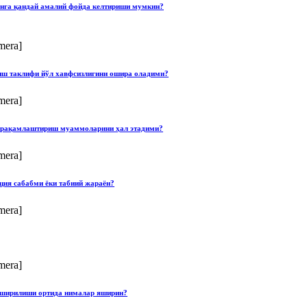
онга қандай амалий фойда келтириши мумкин?
mera]
лиш таклифи йўл хавфсизлигини ошира оладими?
mera]
ши рақамлаштириш муаммоларини ҳал этадими?
mera]
ция сабабми ёки табиий жараён?
mera]
mera]
опширилиши ортида нималар яширин?