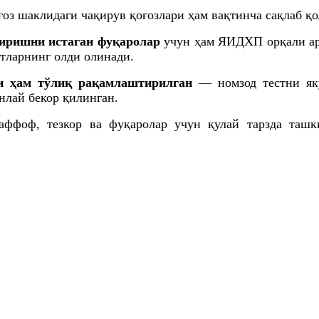
ғоз шаклидаги чақирув қоғозлари ҳам вақтинча сақлаб қ
киришни истаган фуқаролар
учун ҳам ЯИДХП орқали ар
атларнинг олди олинади.
и ҳам тўлиқ рақамлаштирилган
— номзод тестни як
унлай бекор қилинган.
аффоф, тезкор ва фуқаролар учун қулай тарзда таш