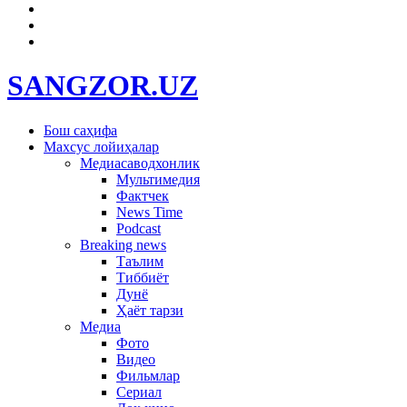
SANGZOR.UZ
Бош саҳифа
Махсус лойиҳалар
Медиасаводхонлик
Мультимедия
Фактчек
News Time
Podcast
Breaking news
Таълим
Тиббиёт
Дунё
Ҳаёт тарзи
Медиа
Фото
Видео
Фильмлар
Сериал