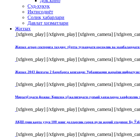
Док.кино
Суд-ҳуқуқ
Иқтисодиёт
Солиқ хабарлари
Давлат хизматлари
Жиззах
[xfgiven_play]
[/xfgiven_play] [xfgiven_camera]
[/xfgiven_ca
Жиззах аграр секторига таҳдид: тўртта тумандаги оқсоқлик ва манбалардаги
[xfgiven_play]
[/xfgiven_play] [xfgiven_camera]
[/xfgiven_ca
Жиззах 2043 йилгача 2 баробарга кенгаяди: Урбанизация жараёни инфратуз
[xfgiven_play]
[/xfgiven_play] [xfgiven_camera]
[/xfgiven_ca
Мирзачўлдаги фожиа: Қишлоқ хўжалигидаги сунъий ҳавзаларда хавфсизлик 
[xfgiven_play]
[/xfgiven_play] [xfgiven_camera]
[/xfgiven_ca
АҚШ грин карта учун 100 минг долларлик гаров пули жорий этадими: Бу Ўзб
[xfgiven_play]
[/xfgiven_play] [xfgiven_camera]
[/xfgiven_ca