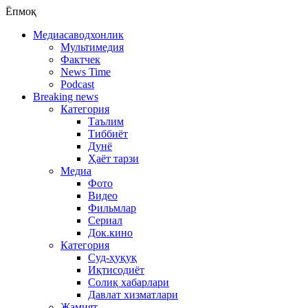
Ёпмоқ
Медиасаводхонлик
Мультимедия
Фактчек
News Time
Podcast
Breaking news
Категория
Таълим
Тиббиёт
Дунё
Ҳаёт тарзи
Медиа
Фото
Видео
Фильмлар
Сериал
Док.кино
Категория
Суд-ҳуқуқ
Иқтисодиёт
Солиқ хабарлари
Давлат хизматлари
Жамият