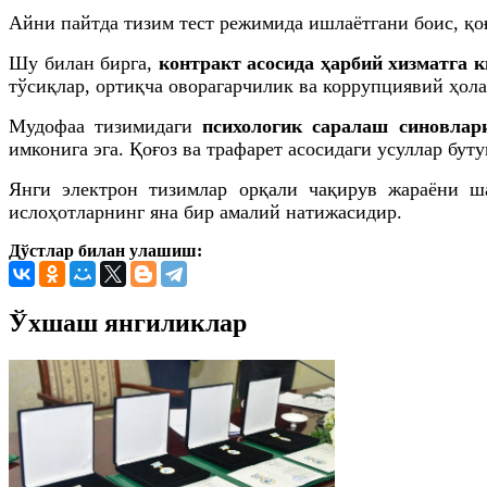
Айни пайтда тизим тест режимида ишлаётгани боис, қо
Шу билан бирга,
контракт асосида ҳарбий хизматга 
тўсиқлар, ортиқча оворагарчилик ва коррупциявий ҳол
Мудофаа тизимидаги
психологик саралаш синовлар
имконига эга. Қоғоз ва трафарет асосидаги усуллар бут
Янги электрон тизимлар орқали чақирув жараёни ш
ислоҳотларнинг яна бир амалий натижасидир.
Дўстлар билан улашиш:
Ўхшаш янгиликлар