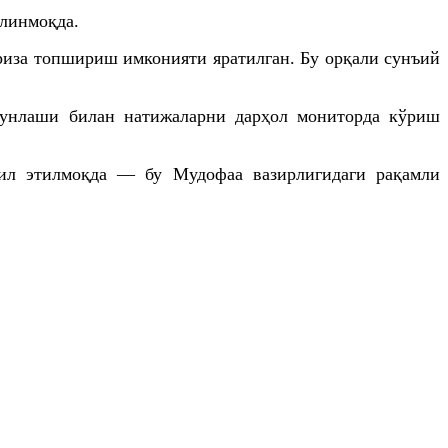
олинмоқда.
иза топшириш имконияти яратилган. Бу орқали сунъий
унлаши билан натижаларни дарҳол мониторда кўриш
кил этилмоқда — бу Мудофаа вазирлигидаги рақамли