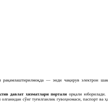
и рақамлаштирилмоқда — энди чақирув электрон шак
ктив давлат хизматлари портали
орқали юборилади.
 олганидан сўнг туғилганлик гувоҳномаси, паспорт ва ҳ