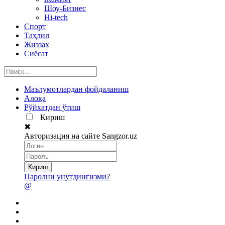
Шоу-Бизнес
Hi-tech
Спорт
Таҳлил
Жиззах
Сиёсат
Маълумотлардан фойдаланиш
Алоқа
Рўйхатдан ўтиш
Кириш
✖
Авторизация на сайте Sangzor.uz
Паролни унутдингизми?
@