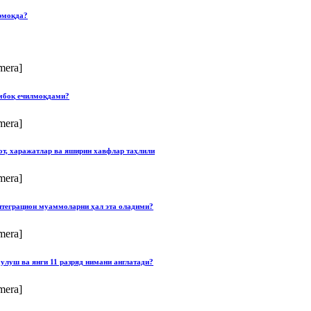
рмоқда?
mera]
умбоқ ечилмоқдами?
mera]
от, харажатлар ва яширин хавфлар таҳлили
mera]
нтеграцион муаммоларни ҳал эта оладими?
mera]
улуш ва янги 11 разряд нимани англатади?
mera]