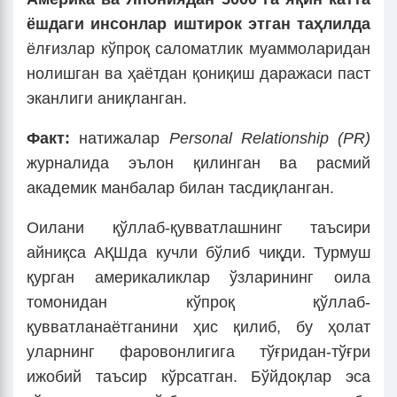
ёшдаги инсонлар иштирок этган таҳлилда
ёлғизлар кўпроқ саломатлик муаммоларидан
нолишган ва ҳаётдан қониқиш даражаси паст
эканлиги аниқланган.
Факт:
натижалар
Personal Relationship (PR)
журналида эълон қилинган ва расмий
академик манбалар билан тасдиқланган.
Оилани қўллаб-қувватлашнинг таъсири
айниқса АҚШда кучли бўлиб чиқди. Турмуш
қурган америкаликлар ўзларининг оила
томонидан кўпроқ қўллаб-
қувватланаётганини ҳис қилиб, бу ҳолат
уларнинг фаровонлигига тўғридан-тўғри
ижобий таъсир кўрсатган. Бўйдоқлар эса