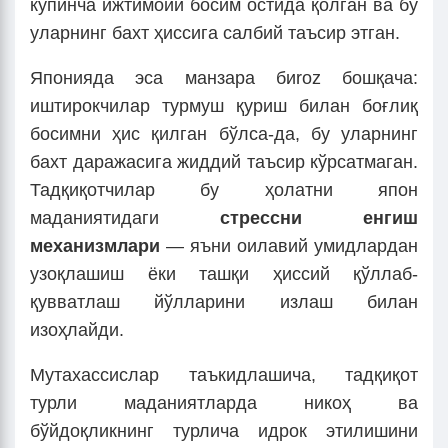
кўпинча ижтимоий босим остида қолган ва бу
уларнинг бахт ҳиссига салбий таъсир этган.
Японияда эса манзара биroz бошқача:
иштирокчилар турмуш қуриш билан боғлиқ
босимни ҳис қилган бўлса-да, бу уларнинг
бахт даражасига жиддий таъсир кўрсатмаган.
Тадқиқотчилар бу ҳолатни япон
маданиятидаги
стрессни енгиш
механизмлари
— яъни оилавий умидлардан
узоқлашиш ёки ташқи ҳиссий қўллаб-
қувватлаш йўлларини излаш билан
изоҳлайди.
Мутахассислар таъкидлашича, тадқиқот
турли маданиятларда никоҳ ва
бўйдоқликнинг турлича идрок этилишини