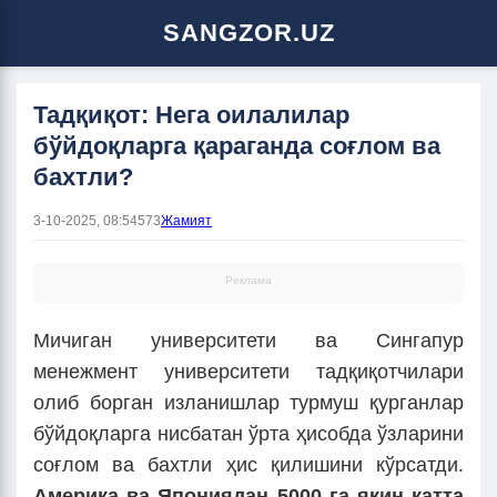
SANGZOR.UZ
Тадқиқот: Нега оилалилар
бўйдоқларга қараганда соғлом ва
бахтли?
3-10-2025, 08:54
573
Жамият
Реклама
Мичиган университети ва Сингапур
менежмент университети тадқиқотчилари
олиб борган изланишлар турмуш қурганлар
бўйдоқларга нисбатан ўрта ҳисобда ўзларини
соғлом ва бахтли ҳис қилишини кўрсатди.
Америка ва Япониядан 5000 га яқин катта