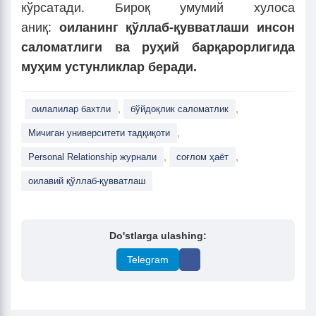
кўрсатади. Бироқ умумий хулоса
аниқ:
оиланинг қўллаб-қувватлаши инсон
саломатлиги ва руҳий барқарорлигида
муҳим устунликлар беради.
,
,
оилалилар бахтли
бўйдоқлик саломатлик
,
Мичиган университети тадқиқоти
,
,
Personal Relationship журнали
соғлом ҳаёт
оилавий қўллаб-қувватлаш
Do'stlarga ulashing:
Telegram