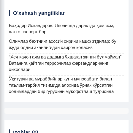
O'xshash yangiliklar
Баҳодир Искандаров: Японияда дарахтда ҳам исм,
ҳатто паспорт бор
Олимлар бахтнинг асосий сирини кашф этдилар: бу
жуда оддий эканлигидан ҳайрон қоласиз
“Ҳеч қачон аям ва дадамга ўхшаган жинни булмайман".
Ватанига қайтган террорчилар фарзандларининг
ҳикоялари
Ўқитувчи ва мураббийлар куни муносабати билан
таълим-тарбия тизимида алоҳида ўрнак кўрсатган
ходимлардан бир гуруҳини мукофотлаш тўғрисида
Izohlar (0)