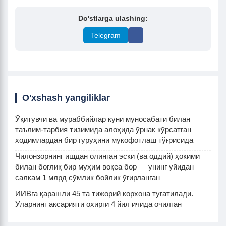
Do'stlarga ulashing:
Telegram
O'xshash yangiliklar
Ўқитувчи ва мураббийлар куни муносабати билан
таълим-тарбия тизимида алоҳида ўрнак кўрсатган
ходимлардан бир гуруҳини мукофотлаш тўғрисида
Чилонзорнинг ишдан олинган эски (ва оддий) ҳокими
билан боғлиқ бир муҳим воқеа бор — унинг уйидан
салкам 1 млрд сўмлик бойлик ўғирланган
ИИВга қарашли 45 та тижорий корхона тугатилади.
Уларнинг аксарияти охирги 4 йил ичида очилган