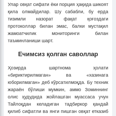
Улар овқат сифати ёки порция ҳақида шикоят
қила олмайдилар. Шу сабабли, бу ерда
тизимли назорат фақат қоғоздаги
протоколлар билан эмас, балки мустақил
жамоатчилик мониторинги билан
таъминланиши шарт.
Ечимсиз қолган саволлар
Ҳозирда шартнома ҳолати
«бириктирилмаган» ва «хазинага
юборилмаган» деб кўрсатилмоқда. Бу техник
жараён бўлиши мумкин, аммо Зоминнинг
олис ҳудудида жойлашган муассаса учун
Тайлоқдан келадиган тадбиркор қандай
қилиб сифатли ва янги пишган овқат етказиб