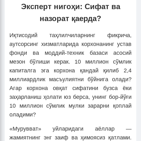
Эксперт нигоҳи: Сифат ва
назорат қаерда?
Иқтисодий таҳлилчиларнинг фикрича,
аутсорсинг хизматларида корхонанинг устав
фонди ва моддий-техник базаси асосий
мезон бўлиши керак. 10 миллион сўмлик
капиталга эга корхона қандай қилиб 2,4
миллиардлик масъулиятни бўйнига олади?
Агар корхона овқат сифатини бузса ёки
заҳарланиш ҳолати юз берса, унинг бор-йўғи
10 миллион сўмлик мулки зарарни қоплай
оладими?
«Мурувват» уйларидаги аёллар —
жамиятнинг энг заиф ва ҳимоясиз қатлами.