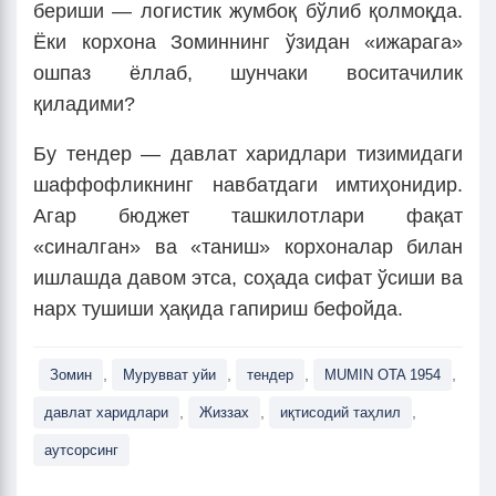
бериши — логистик жумбоқ бўлиб қолмоқда.
Ёки корхона Зоминнинг ўзидан «ижарага»
ошпаз ёллаб, шунчаки воситачилик
қиладими?
Бу тендер — давлат харидлари тизимидаги
шаффофликнинг навбатдаги имтиҳонидир.
Агар бюджет ташкилотлари фақат
«синалган» ва «таниш» корхоналар билан
ишлашда давом этса, соҳада сифат ўсиши ва
нарх тушиши ҳақида гапириш бефойда.
,
,
,
,
Зомин
Мурувват уйи
тендер
MUMIN OTA 1954
,
,
,
давлат харидлари
Жиззах
иқтисодий таҳлил
аутсорсинг