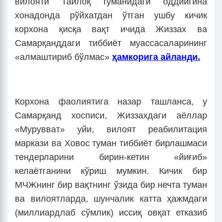
вилояти Тайлоқ туманидаги оддийгина
хонадонда рўйхатдан ўтган ушбу кичик
корхона қисқа вақт ичида Жиззах ва
Самарқанддаги тиббиёт муассасаларининг
«алмаштириб бўлмас»
ҳамкорига айланди.
Корхона фаолиятига назар ташланса, у
Самарқанд хосписи, Жиззахдаги аёллар
«Мурувват» уйи, вилоят реабилитация
маркази ва Ховос туман тиббиёт бирлашмаси
тендерларини бирин-кетин «йиғиб»
келаётганини кўриш мумкин. Кичик бир
МЧЖнинг бир вақтнинг ўзида бир нечта туман
ва вилоятларда, шунчалик катта ҳажмдаги
(миллиардлаб сўмлик) иссиқ овқат етказиб