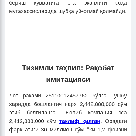
бериш қувватига эга эканлиги соҳа
мутахассисларида шубҳа уйғотмай қолмайди.
Тизимли таҳлил: Рақобат
имитацияси
Лот рақами 26110012467762 бўлган ушбу
харидда бошланғич нарх 2,442,888,000 сўм
этиб белгиланган. Ғолиб компания эса
2,412,888,000 сўм
таклиф қилган
. Орадаги
фарқ атиги 30 миллион сўм ёки 1,2 фоизни