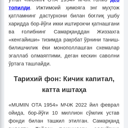
топилди
. Ижтимоий ҳимояга энг муҳтож
қатламнинг дастурхони билан боғлиқ ушбу
харидда бор-йўғи икки иштирокчи қатнашгани
ва ғолибнинг Самарқанддан Жиззахга
«кенгайиши» тизимда рақобат ўрнини таниш-
билишчилик ёки монополлашган схемалар
эгаллаб олмаяптими, деган кескин саволни
ўртага ташлайди.
Тарихий фон: Кичик капитал,
катта иштаҳа
«MUMIN OTA 1954» МЧЖ 2022 йил феврал
ойида, бор-йўғи 10 миллион сўмлик устав
фонди билан ташкил этилган. Самарқанд