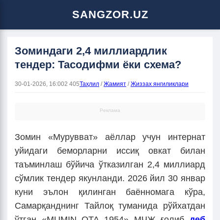
SANGZOR.UZ
Зоминдаги 2,4 миллиардлик
тендер: Тасодифми ёки схема?
30-01-2026, 16:00
2 405
Таҳлил
/
Жамият
/
Жиззах янгиликлари
Реклама
Зомин «Мурувват» аёллар учун интернат
уйидаги беморларни иссиқ овкат билан
таъминлаш бўйича ўтказилган 2,4 миллиард
сўмлик тендер якунланди. 2026 йил 30 январ
куни эълон қилинган баённомага кўра,
Самарқанднинг Тайлоқ туманида рўйхатдан
ўтган «MUMIN OTA 1954» МЧЖ ғолиб
деб