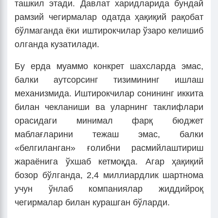
ташкил этади. Давлат харидларида бундай
рамзий чегирмалар одатда ҳақиқий рақобат
бўлмаганда ёки иштирокчилар ўзаро келишиб
олганда кузатилади.
Бу ерда муаммо конкрет шахсларда эмас,
балки аутсорсинг тизимининг ишлаш
механизмида. Иштирокчилар сонининг иккита
билан чекланиши ва уларнинг таклифлари
орасидаги минимал фарқ бюджет
маблағларини тежаш эмас, балки
«белгиланган» ғолибни расмийлаштириш
жараёнига ўхшаб кетмоқда. Агар ҳақиқий
бозор бўлганда, 2,4 миллиардлик шартнома
учун ўнлаб компаниялар жиддийроқ
чегирмалар билан курашган бўларди.