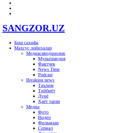
SANGZOR.UZ
Бош саҳифа
Махсус лойиҳалар
Медиасаводхонлик
Мультимедия
Фактчек
News Time
Podcast
Breaking news
Таълим
Тиббиёт
Дунё
Ҳаёт тарзи
Медиа
Фото
Видео
Фильмлар
Сериал