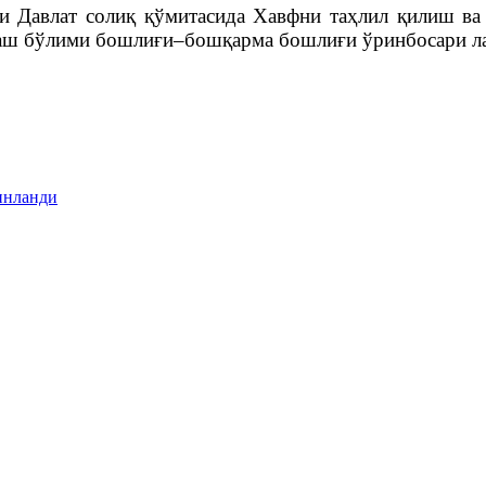
си Давлат солиқ қўмитасида Хавфни таҳлил қилиш в
лаш бўлими бошлиғи–бошқарма бошлиғи ўринбосари 