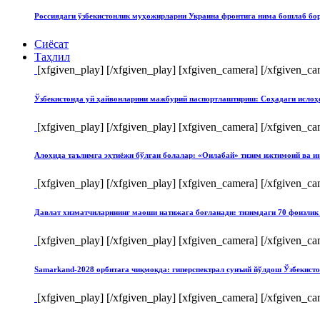
Россиядаги ўзбекистонлик муҳожирларни Украина фронтига нима бошлаб бо
Сиёсат
Таҳлил
[xfgiven_play]
[/xfgiven_play] [xfgiven_camera]
[/xfgiven_ca
Ўзбекистонда уй ҳайвонларини мажбурий паспортлаштириш: Соҳадаги ислоҳ
[xfgiven_play]
[/xfgiven_play] [xfgiven_camera]
[/xfgiven_ca
Алоҳида таълимга эҳтиёжи бўлган болалар: «Оилабай» тизим ижтимоий ва и
[xfgiven_play]
[/xfgiven_play] [xfgiven_camera]
[/xfgiven_ca
Давлат хизматчиларининг маоши натижага боғланади: тизимдаги 70 фоизлик 
[xfgiven_play]
[/xfgiven_play] [xfgiven_camera]
[/xfgiven_ca
Samarkand-2028 орбитага чиқмоқда: гиперспектрал сунъий йўлдош Ўзбекист
[xfgiven_play]
[/xfgiven_play] [xfgiven_camera]
[/xfgiven_ca