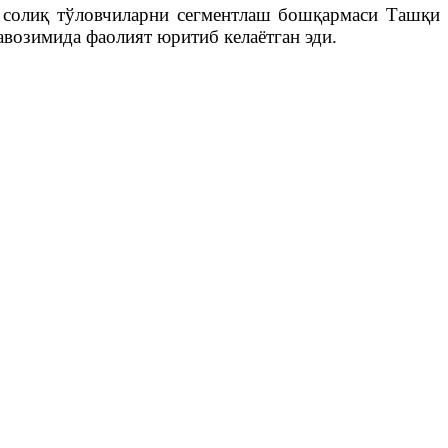
а солиқ тўловчиларни сегментлаш бошқармаси Ташқи
лавозимида
фаолият юритиб келаётган эди.