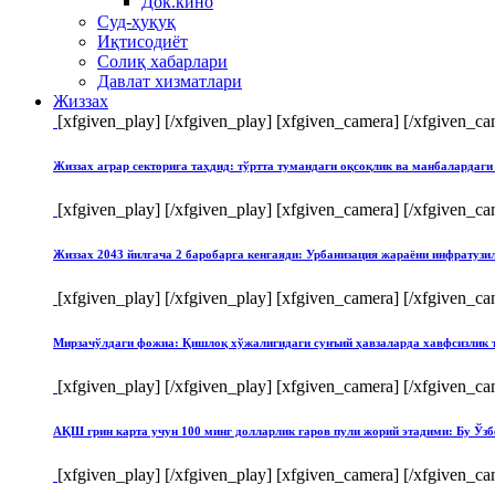
Док.кино
Суд-ҳуқуқ
Иқтисодиёт
Солиқ хабарлари
Давлат хизматлари
Жиззах
[xfgiven_play]
[/xfgiven_play] [xfgiven_camera]
[/xfgiven_ca
Жиззах аграр секторига таҳдид: тўртта тумандаги оқсоқлик ва манбалардаги
[xfgiven_play]
[/xfgiven_play] [xfgiven_camera]
[/xfgiven_ca
Жиззах 2043 йилгача 2 баробарга кенгаяди: Урбанизация жараёни инфратуз
[xfgiven_play]
[/xfgiven_play] [xfgiven_camera]
[/xfgiven_ca
Мирзачўлдаги фожиа: Қишлоқ хўжалигидаги сунъий ҳавзаларда хавфсизлик 
[xfgiven_play]
[/xfgiven_play] [xfgiven_camera]
[/xfgiven_ca
АҚШ грин карта учун 100 минг долларлик гаров пули жорий этадими: Бу Ўзб
[xfgiven_play]
[/xfgiven_play] [xfgiven_camera]
[/xfgiven_ca