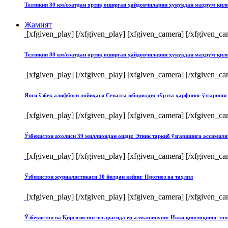
Тезликни 80 км/соатдан ортиқ оширган ҳайдовчиларни ҳуқуқдан маҳрум қи
Жамият
[xfgiven_play]
[/xfgiven_play] [xfgiven_camera]
[/xfgiven_ca
Тезликни 80 км/соатдан ортиқ оширган ҳайдовчиларни ҳуқуқдан маҳрум қи
[xfgiven_play]
[/xfgiven_play] [xfgiven_camera]
[/xfgiven_ca
Янги ўзбек алифбоси лойиҳаси Сенатга юборилди: тўртта ҳарфнинг ўзгари
[xfgiven_play]
[/xfgiven_play] [xfgiven_camera]
[/xfgiven_ca
Ўзбекистон аҳолиси 39 миллиондан ошди: Этник таркиб ўзгаришига ассимиля
[xfgiven_play]
[/xfgiven_play] [xfgiven_camera]
[/xfgiven_ca
Ўзбекистон журналистикаси 10 йилдан кейин: Прогноз ва таҳлил
[xfgiven_play]
[/xfgiven_play] [xfgiven_camera]
[/xfgiven_ca
Ўзбекистон ва Қирғизистон чегарасида ер алмашинуви: Икки қишлоқнинг т