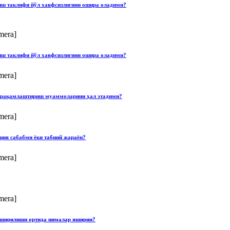
лиш таклифи йўл хавфсизлигини ошира оладими?
mera]
лиш таклифи йўл хавфсизлигини ошира оладими?
mera]
ши рақамлаштириш муаммоларини ҳал этадими?
mera]
ция сабабми ёки табиий жараён?
mera]
mera]
опширилиши ортида нималар яширин?