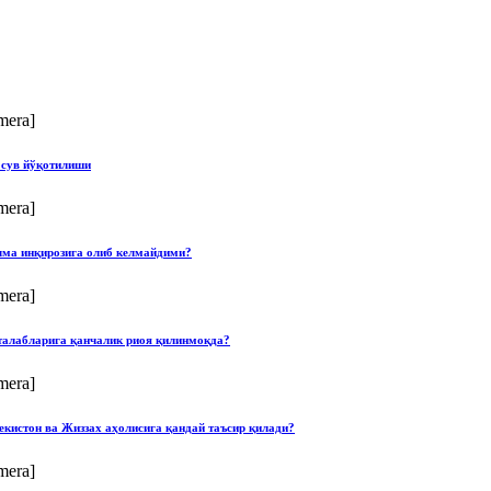
mera]
 сув йўқотилиши
mera]
илма инқирозига олиб келмайдими?
mera]
талабларига қанчалик риоя қилинмоқда?
mera]
екистон ва Жиззах аҳолисига қандай таъсир қилади?
mera]