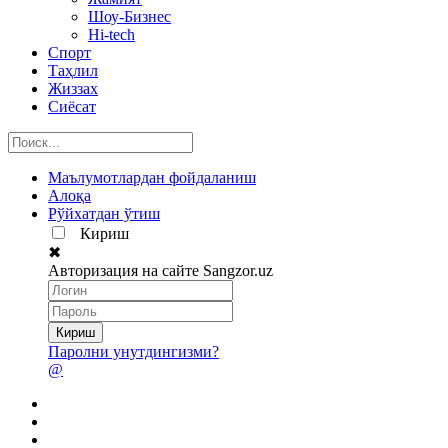
Шоу-Бизнес
Hi-tech
Спорт
Таҳлил
Жиззах
Сиёсат
Маълумотлардан фойдаланиш
Алоқа
Рўйхатдан ўтиш
Кириш
✖
Авторизация на сайте Sangzor.uz
Паролни унутдингизми?
@