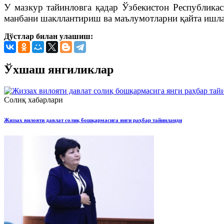
У мазкур тайинловга қадар Ўзбекистон Республика
манбани шакллантириш ва маълумотларни қайта иш
Дўстлар билан улашиш:
Ўхшаш янгиликлар
Солиқ хабарлари
Жиззах вилояти давлат солиқ бошқармасига янги раҳбар тайинланди