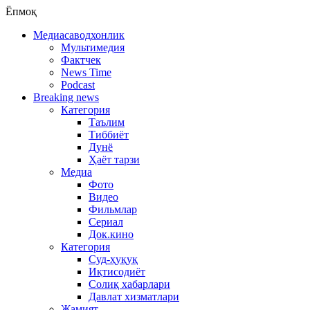
Ёпмоқ
Медиасаводхонлик
Мультимедия
Фактчек
News Time
Podcast
Breaking news
Категория
Таълим
Тиббиёт
Дунё
Ҳаёт тарзи
Медиа
Фото
Видео
Фильмлар
Сериал
Док.кино
Категория
Суд-ҳуқуқ
Иқтисодиёт
Солиқ хабарлари
Давлат хизматлари
Жамият