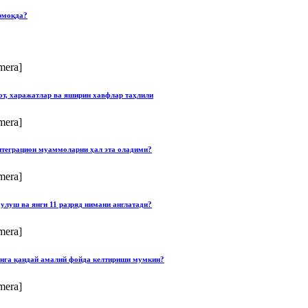
рмоқда?
mera]
от, харажатлар ва яширин хавфлар таҳлили
mera]
нтеграцион муаммоларни ҳал эта оладими?
mera]
улуш ва янги 11 разряд нимани англатади?
mera]
онга қандай амалий фойда келтириши мумкин?
mera]