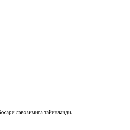
осари лавозимига тайинланди.