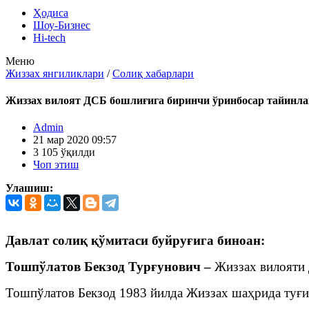
Ҳодиса
Шоу-Бизнес
Hi-tech
Меню
Жиззах янгиликлари
/
Солиқ хабарлари
Жиззах вилоят ДСБ бошлиғига биринчи ўринбосар тайинл
Admin
21 мар 2020 09:57
3 105 ўқилди
Чоп этиш
Улашиш:
Давлат солиқ қўмитаси буйруғига биноан:
Тошпўлатов Бекзод Турғунович –
Жиззах вилояти 
Тошпўлатов Бекзод 1983 йилда Жиззах шаҳрида туғи