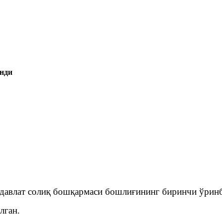
анди
давлат солиқ бошқармаси бошлиғининг биринчи ўринб
лган.