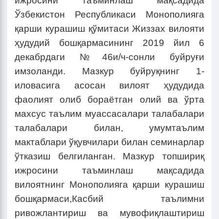
ижросини таъминлаш мақсадида
Ўзбекистон Республикаси Монополияга
қарши курашиш қўмитаси Жиззах вилояти
ҳудудий бошқармасининг 2019 йил 6
декабрдаги №46и/ч-сонли буйруғи
имзоланди. Мазкур буйруқнинг 1-
иловасига асосан вилоят ҳудудида
фаолият олиб бораётган олий ва ўрта
махсус таълим муассасалари талабалари
талабалари билан, умумтаълим
мактаблари ўқувчилари билан семинарлар
ўтказиш белгиланган. Мазкур топшириқ
ижросини таъминлаш мақсадида
вилоятнинг Монополияга қарши курашиш
бошқармаси,Касбий таълимни
ривожлантириш ва мувофиқлаштириш