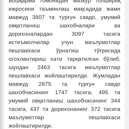
Бошқарма томонидан мазкур топшириқ
ижросини таъминлаш мақсадида жами
мавжуд 3807 та турғун савдо, умумий
овқатланиш шахобчалари ва
дорихоналардан 3097 тасига
истеъмолчилар учун маълумотлар
пешлавхаси ўрнатиш тўғрисида
огохлантириш хати тарқатилган бўлиб,
шундан 2463 тасига маълумотлар
пешлавхаси жойлаштирилди. Жумладан
мавжуд 2875 та турғун савдо
шахобчасининг 1747 тасига, 495 та
умумий овқатланиш шахобчасининг 344
тасига, 437 та дорихонанинг 372 тасига
маълумотлар пешлавхаси
жойлаштирилди.