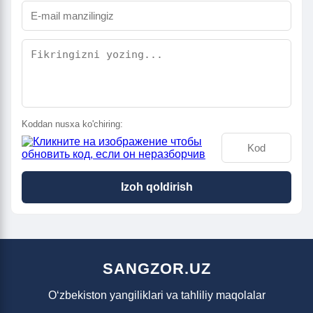
Koddan nusxa ko'chiring:
Izoh qoldirish
SANGZOR.UZ
O‘zbekiston yangiliklari va tahliliy maqolalar