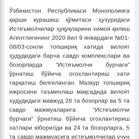
Ўзбекистон Республикаси Монополияга
қарши курашиш қўмитаси ҳузуридаги
Истеъмолчилар ҳуқуқларини химоя қилиш
Агентлигининг 2020 йил 9 январдаги №01-
08/03-сонли топшириқ хатида вилоят
ҳудудидаги барча савдо комплекслари ва
бозорларда “Истеъмолчи бурчаги”
ўрнатиш бўйича огохлантириш хати
тарқатиш белгиланган. Мазкур топшириқ
ижросини таъминлаш мақсадида вилоят
худудидаги мавжуд 28 та бозорлар ва 5 та
савдо мажмуаларига “Истеъмолчи
бурчаги” ўрнатиш бўйича огохлантириш
хатлари юборилди ва 24 та бозорларга, 5
та савдо мажмуасига истеъмолчилар учун