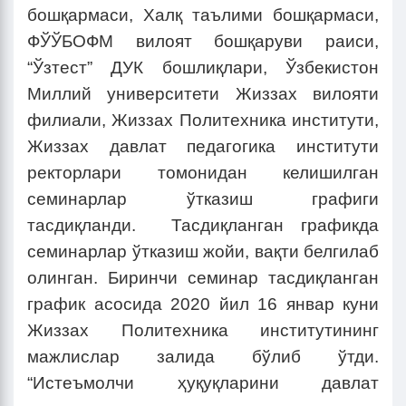
бошқармаси, Халқ таълими бошқармаси,
ФЎЎБОФМ вилоят бошқаруви раиси,
“Ўзтест” ДУК бошлиқлари, Ўзбекистон
Миллий университети Жиззах вилояти
филиали, Жиззах Политехника институти,
Жиззах давлат педагогика институти
ректорлари томонидан келишилган
семинарлар ўтказиш графиги
тасдиқланди. Тасдиқланган графикда
семинарлар ўтказиш жойи, вақти белгилаб
олинган. Биринчи семинар тасдиқланган
график асосида 2020 йил 16 январ куни
Жиззах Политехника институтининг
мажлислар залида бўлиб ўтди.
“Истеъмолчи ҳуқуқларини давлат