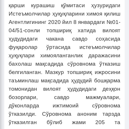
қарши курашиш қўмитаси ҳузуридаги
Истеъмолчилар ҳуқуқларини химоя қилиш
Агентлигининг 2020 йил 8 январдаги №01-
04/51-сонли топшириқ хатида вилоят
ҳудудидаги чакана савдо соҳасида
фуқаролар ўртасида истеъмолчилар
ҳуқуқлари химояланганлик даражасини
бахолаш мақсадида сўровнома ўтказиш
белгиланган. Мазкур топшириқ ижросини
таъминлаш мақсадида ҳудудий бошқарма
томонидан вилоят ҳудудидаги деҳқон
бозорлари, савдо мажмуалари,
дўконларда ижтимоий сўровнома
ўтказилди. Сўровнома аноним тарзда
ўтказилган бўлиб жами 205 та