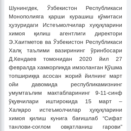
Шунингдек, Ўзбекистон Республикаси
Монополияга қарши курашиш қўмитаси
ҳузуридаги Истеъмолчилар хуқуқларини
химоя қилиш агентлиги директори
Э.Хаитметов ва Ўзбекистон Республикаси
Халқ таълими вазирининг ўринбосари
Д.Кендаев томонидан 2020 йил 27
февралда хамкорликда имзоланган Қўшма
топшириққа асосан жорий йилнинг март
ойи давомида республикамизнинг
умумтаълим мактабларининг 9-11-синф
ўқувчилари иштирокида 15 март –
Халқаро истеъмолчилар ҳуқуқларини
химоя қилиш кунига бағишлаб “Сифат
танлови-соғлом овқатланиш гарови”