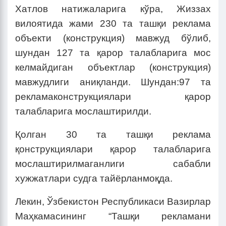
Хатлов натижаларига кўра, Жиззах
вилоятида жами 230 та ташқи реклама
объекти (конструкция) мавжуд бўлиб,
шундан 127 та қарор талабларига мос
келмайдиган объектлар (конструкция)
мавжудлиги аниқланди. Шундан:97 та
рекламаконструкциялари қарор
талабларига мослаштирилди.
Қолган 30 та ташқи реклама
қонструкциялари қарор талабларига
мослаштирилмаганлиги сабабли
хужжатлари судга тайёрланмоқда.
Лекин, Ўзбекистон Республикаси Вазирлар
Маҳкамасининг “Ташқи рекламани