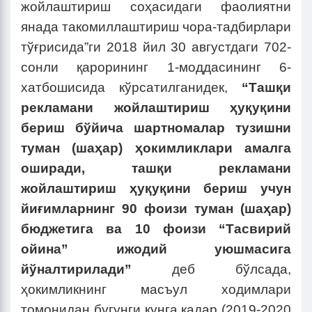
жойлаштириш соҳасидаги фаолиятни
янада такомиллаштириш чора-тадбирлари
тўғрисида”ги 2018 йил 30 августдаги 702-
сонли қарорининг 1-моддасининг 6-
хатбошисида кўрсатилганидек,
“Ташқи
рекламани жойлаштириш ҳуқуқини
бериш бўйича шартномалар тузишни
туман (шаҳар) ҳокимликлари амалга
оширади, ташқи рекламани
жойлаштириш ҳуқуқини бериш учун
йиғимларнинг 90 фоизи туман (шаҳар)
бюджетига ва 10 фоизи “Тасвирий
ойина” ижодий уюшмасига
йўналтирилади”
деб бўлсада,
ҳокимликнинг масъул ходимлари
томонидан бугунги кунга қадар (2019-2020