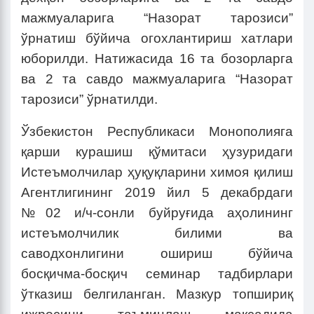
мажмуаларига “Назорат тарозиси”
ўрнатиш бўйича огохлантириш хатлари
юборилди. Натижасида 16 та бозорларга
ва 2 та савдо мажмуаларига “Назорат
тарозиси” ўрнатилди.
Ўзбекистон Республикаси Монополияга
қарши курашиш қўмитаси ҳузуридаги
Истеъмолчилар ҳуқуқларини химоя қилиш
Агентлигининг 2019 йил 5 декабрдаги
№02 и/ч-сонли буйруғида аҳолининг
истеъмолчилик билими ва
саводхонлигини ошириш бўйича
босқичма-босқич семинар тадбирлари
ўтказиш белгиланган. Мазкур топшириқ