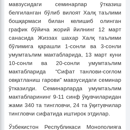
мавзусидаги семинарлар ўтказиш
белгиланган бўлиб вилоят Халқ таълими
бошқармаси билан келишиб олинган
график бўйича жорий йилнинг 12 март
санасида Жиззах шахар Халқ таълими
бўлимига қарашли 1-сонли ва 3-сонли
умумтаълим мактабларида, 13 март куни
10-сонли ва 20-сонли умумтаълим
мактабларида “Сифат танлови-соғлом
овқатланиш гарови” мавзусидаги семинар
ўтказилди. Семинарларда умумтаълим
мактабларининг 9-11 синф ўқувчиларидан
жами 340 та тингловчи, 24 та ўқитувчилар
тингловчи сифатида иштирок этдилар.
Ўзбекистон Республикаси Монополияга