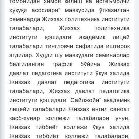
томонидан химоя қилиш ва истеъмолчи
ҳуқуқи асослари” мавзусида ўтказилган
семинарда Жиззах политехника институти
талабалари, Жиззах политехника
институти қошидаги академик лицей
талабалари тингловчи сифатида иштирок
этдилар. Худди шу мавзудаги семинарлар
белгиланган график бўйича Жиззах
давлат педагогика институти ўқув залида
Жиззах давлат педагогика институти
талабалари, Жиззах давлат педагогика
институти қошидаги “Сайлжойи” академик
лицейи талабалари Жиззах енгил саноат
касб-хунар коллежи талабалари учун,
Жиззах тиббиёт коллежи ўқув залида
Жиззах тиббиёт коллежи талабалари,