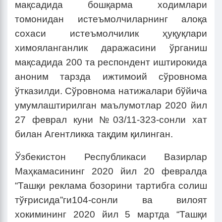
мақсадида бошқарма ходимлари
томонидан истеъмолчиларнинг алоқа
сохаси истеъмолчилик ҳуқуқлари
химояланганлик даражасини ўрганиш
мақсадида 200 та респондент иштирокида
аноним тарзда ижтимоий сўровнома
ўтказилди. Сўровнома натижалари бўйича
умумлаштирилган маълумотлар 2020 йил
27 феврал куни №03/11-323-сонли хат
билан Агентликка тақдим қилинган.
Ўзбекистон Республикаси Вазирлар
Маҳкамасининг 2020 йил 20 февралда
“Ташқи реклама бозорини тартибга солиш
тўғрисида”ги104-сонли ва вилоят
хокимининг 2020 йил 5 мартда “Ташқи