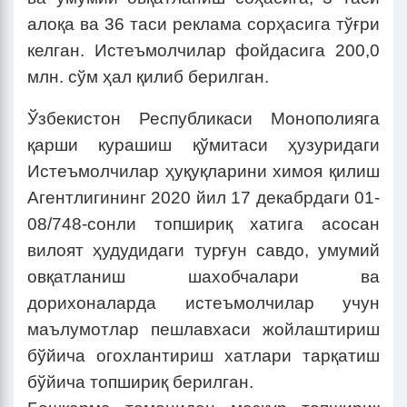
алоқа ва 36 таси реклама сорҳасига тўғри
келган. Истеъмолчилар фойдасига 200,0
млн. сўм ҳал қилиб берилган.
Ўзбекистон Республикаси Монополияга
қарши курашиш қўмитаси ҳузуридаги
Истеъмолчилар ҳуқуқларини химоя қилиш
Агентлигининг 2020 йил 17 декабрдаги 01-
08/748-сонли топшириқ хатига асосан
вилоят ҳудудидаги турғун савдо, умумий
овқатланиш шахобчалари ва
дорихоналарда истеъмолчилар учун
маълумотлар пешлавхаси жойлаштириш
бўйича огохлантириш хатлари тарқатиш
бўйича топшириқ берилган.