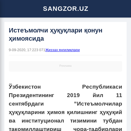
SANGZOR.UZ
Истеъмолчи ҳуқуқлари қонун
ҳимоясида
9-09-2020, 17:22
3 071
Жиззах янгиликлари
Реклама
Ўзбекистон Республикаси
Президентининг 2019 йил 11
сентябрдаги ”Истеъмолчилар
ҳуқуқларини ҳимоя қилишнинг ҳуқуқий
ва институционал тизимини тубдан
такомиллаштириш чора-тадбирлари