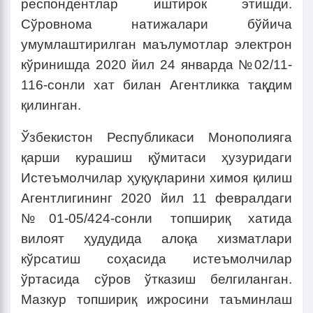
респондентлар иштирок этишди.
Сўровнома натижалари бўйича
умумлаштирилган маълумотлар электрон
кўринишда 2020 йил 24 январда №02/11-
116-сонли хат билан Агентликка тақдим
қилинган.
Ўзбекистон Республикаси Монополияга
қарши курашиш қўмитаси ҳузуридаги
Истеъмолчилар ҳуқуқларини химоя қилиш
Агентлигининг 2020 йил 11 февралдаги
№01-05/424-сонли топшириқ хатида
вилоят ҳудудида алоқа хизматлари
кўрсатиш соҳасида истеъмолчилар
ўртасида сўров ўтказиш белгиланган.
Мазкур топшириқ ижросини таъминлаш