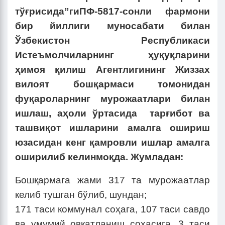
тўғрисида”гиПФ-5817-сонли фармони
бир йиллиги муносабати билан
Ўзбекистон Республикаси
Истеъмолчиларнинг ҳуқуқларини
ҳимоя қилиш Агентлигининг Жиззах
вилоят бошқармаси томонидан
фуқароларнинг мурожаатлари билан
ишлаш, аҳоли ўртасида тарғибот ва
ташвиқот ишларини амалга ошириш
юзасидан кенг қамровли ишлар амалга
оширилиб келинмоқда. Жумладан:
Бошқармага жами 317 та мурожаатлар
келиб тушган бўлиб, шундан;
171 таси коммунал соҳага, 107 таси савдо
ва умумий овқатланиш соҳасига, 3 таси