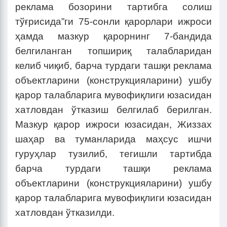
реклама бозорини тартибга солиш
тўғрисида”ги 75-сонли қарорлари ижроси
ҳамда мазкур қарорнинг 7-бандида
белгиланган топшириқ талабларидан
келиб чиқиб, барча турдаги ташқи реклама
объектларини (конструкцияларини) ушбу
қарор талабларига мувофиқлиги юзасидан
хатловдан ўтказиш белгилаб берилган.
Мазкур қарор ижроси юзасидан, Жиззах
шаҳар ва туманларида маҳсус ишчи
гуруҳлар тузилиб, тегишли тартибда
барча турдаги ташқи реклама
объектларини (конструкцияларини) ушбу
қарор талабларига мувофиқлиги юзасидан
хатловдан ўтказилди.