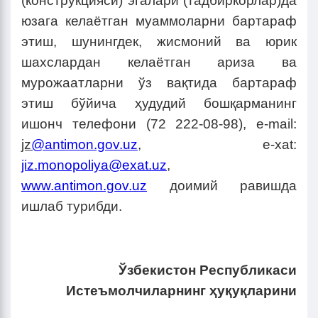
(конструкцияси) эгалари (тадбиркорлар)да
юзага келаётган муаммоларни бартараф
этиш, шунингдек, жисмоний ва юрик
шахслардан келаётган ариза ва
мурожаатларни ўз вақтида бартараф
этиш бўйича ҳудудий бошқарманинг
ишонч телефони (72 222-08-98), e-mail:
jz
@antimon.gov.uz
,
e-xat:
jiz.monopoliya@exat.uz
,
www.antimon.gov.uz
доимий равишда
ишлаб турибди.
Ўзбекистон Республикаси
Истеъмолчиларнинг ҳуқуқларини