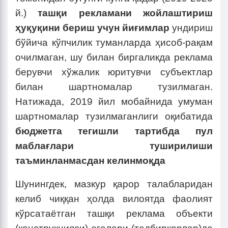
й.)
ташқи рекламани жойлаштириш
ҳуқуқини бериш учун йиғимлар
ундириш
бўйича кўпчилик туманларда ҳисоб-рақам
очилмаган, шу билан биргаликда реклама
берувчи хўжалик юритувчи субъектлар
билан шартномалар тузилмаган.
Натижада, 2019 йил мобайнида умуман
шартномалар тузилмаганлиги оқибатида
бюджетга тегишли тартибда пул
маблағлари туширилиши
таъминланмасдан келинмоқда
Шунингдек, мазкур қарор талабларидан
келиб чиққан ҳолда вилоятда фаолият
кўрсатаётган ташқи реклама объекти