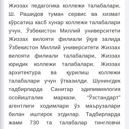
Жиззах педагогика коллежи талабалари,
Ш. Рашидов туман сервис ва хизмат
кўрсатиш касб хунар коллежи талабалари
учун, Ўзбекистон Миллий университети
Жиззах вилояти филиали ўқув залида
Ўзбекистон Миллий университети Жиззах
вилояти филиали талабалари, Жиззах
юридик коллежи талабалари, Жиззах
архитектура ва қурилиш коллежи
талабалари учун ўтказилди. Шунингдек
тадбирларда Санитар эдипимиялогия
осойишталик маркази, “Ўзстандарт”
агентлиги ходимлари ўз маърузалари
билан иштирок этдилар. Тадбирларда
жами 730 та талабалар тингловчи