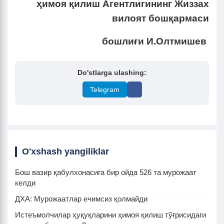
ҳимоя қилиш Агентлигининг Жиззах
вилоят бошқармаси
бошлиғи
И.Олтмишев
Do'stlarga ulashing:
Telegram
O'xshash yangiliklar
Бош вазир қабулхонасига бир ойда 526 та мурожаат
келди
ДХА: Мурожаатлар ечимсиз қолмайди
Истеъмолчилар ҳуқуқларини ҳимоя қилиш тўғрисидаги