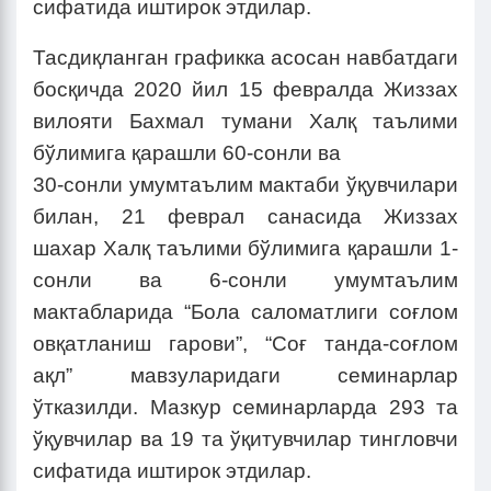
сифатида иштирок этдилар.
Тасдиқланган графикка асосан навбатдаги
босқичда 2020 йил 15 февралда Жиззах
вилояти Бахмал тумани Халқ таълими
бўлимига қарашли 60-сонли ва
30-сонли умумтаълим мактаби ўқувчилари
билан, 21 феврал санасида Жиззах
шахар Халқ таълими бўлимига қарашли 1-
сонли ва 6-сонли умумтаълим
мактабларида “Бола саломатлиги соғлом
овқатланиш гарови”, “Соғ танда-соғлом
ақл” мавзуларидаги семинарлар
ўтказилди. Мазкур семинарларда 293 та
ўқувчилар ва 19 та ўқитувчилар тингловчи
сифатида иштирок этдилар.