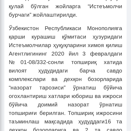
қулай бўлган жойларга “Истеъмолчи
бурчаги” жойлаштирилди.
Ўзбекистон Республикаси Монополияга
қарши курашиш қўмитаси ҳузуридаги
Истеъмолчилар ҳуқуқларини химоя қилиш
Агентлигининг 2020 йил 3 февралдаги
№01-08/332-сонли топшириқ хатида
вилоят ҳудудидаги барча савдо
комплекслари ва дехқон бозорларида
“назорат тарозиси” ўрнатиш бўйича
огохлантириш хатлари юбориш ва ижроси
бўйича доимий назорат ўрнатиш
топшириғи берилган. Топшириқ ижросини
таъминлаш мақсадида ҳудуддаги16 та
дехқон бозорларига ва 2 та савдо