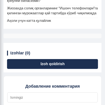
қонунни биласизми?
Жиззахда солиқ органларининг “Ишонч телефонлари”га
қилинган мурожаатлар қай тартибда кўриб чиқилмоқда
Аҳоли учун катта қулайлик
Izohlar (0)
Izoh qoldirish
Добавление комментария