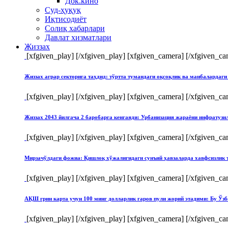
Док.кино
Суд-ҳуқуқ
Иқтисодиёт
Солиқ хабарлари
Давлат хизматлари
Жиззах
[xfgiven_play]
[/xfgiven_play] [xfgiven_camera]
[/xfgiven_ca
Жиззах аграр секторига таҳдид: тўртта тумандаги оқсоқлик ва манбалардаги
[xfgiven_play]
[/xfgiven_play] [xfgiven_camera]
[/xfgiven_ca
Жиззах 2043 йилгача 2 баробарга кенгаяди: Урбанизация жараёни инфратуз
[xfgiven_play]
[/xfgiven_play] [xfgiven_camera]
[/xfgiven_ca
Мирзачўлдаги фожиа: Қишлоқ хўжалигидаги сунъий ҳавзаларда хавфсизлик 
[xfgiven_play]
[/xfgiven_play] [xfgiven_camera]
[/xfgiven_ca
АҚШ грин карта учун 100 минг долларлик гаров пули жорий этадими: Бу Ўзб
[xfgiven_play]
[/xfgiven_play] [xfgiven_camera]
[/xfgiven_ca