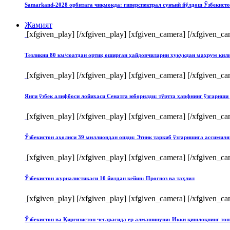
Samarkand-2028 орбитага чиқмоқда: гиперспектрал сунъий йўлдош Ўзбекист
Жамият
[xfgiven_play]
[/xfgiven_play] [xfgiven_camera]
[/xfgiven_ca
Тезликни 80 км/соатдан ортиқ оширган ҳайдовчиларни ҳуқуқдан маҳрум қи
[xfgiven_play]
[/xfgiven_play] [xfgiven_camera]
[/xfgiven_ca
Янги ўзбек алифбоси лойиҳаси Сенатга юборилди: тўртта ҳарфнинг ўзгари
[xfgiven_play]
[/xfgiven_play] [xfgiven_camera]
[/xfgiven_ca
Ўзбекистон аҳолиси 39 миллиондан ошди: Этник таркиб ўзгаришига ассимиля
[xfgiven_play]
[/xfgiven_play] [xfgiven_camera]
[/xfgiven_ca
Ўзбекистон журналистикаси 10 йилдан кейин: Прогноз ва таҳлил
[xfgiven_play]
[/xfgiven_play] [xfgiven_camera]
[/xfgiven_ca
Ўзбекистон ва Қирғизистон чегарасида ер алмашинуви: Икки қишлоқнинг т