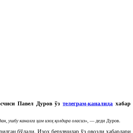
осчиси Павел Дуров ўз
телеграм-каналида
хабар
ан, ушбу каналга ҳам изоҳ қолдира оласиз»,
— деди Дуров.
рилган бўлади. Изоҳ берувчилар ўз овозли хабарлари