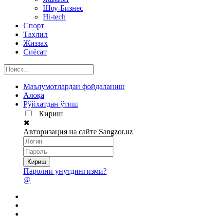
Шоу-Бизнес
Hi-tech
Спорт
Таҳлил
Жиззах
Сиёсат
Маълумотлардан фойдаланиш
Алоқа
Рўйхатдан ўтиш
Кириш
✖
Авторизация на сайте Sangzor.uz
Паролни унутдингизми?
@