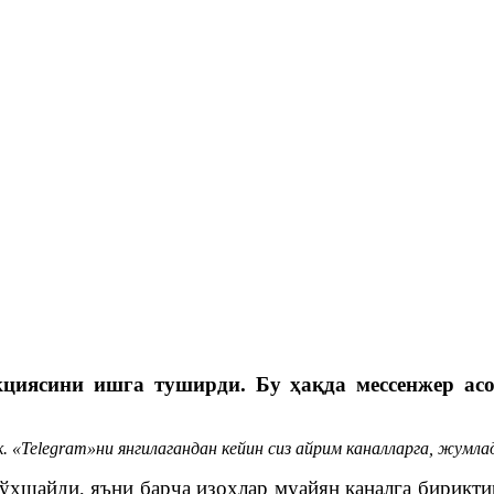
кциясини ишга туширди. Бу ҳақда мессенжер ас
. «Telegram
»ни янгилагандан кейин сиз айрим каналларга, жумлад
ўхшайди, яъни барча изоҳлар муайян каналга бирикти