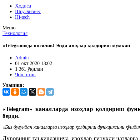
Ҳодиса
Шоу-Бизнес
Hi-tech
Меню
Технология
«Telegram»да янгилик! Энди изоҳлар қолдириш мумкин
Admin
01 окт 2020 13:02
1 361 ўқилди
Чоп этиш
Улашиш:
«Telegram» каналларда изоҳлар қолдириш фун
берди.
«Биз бугундан каналларга изоҳлар қолдириш функциясини қўшдик
Дуровнинг таъкидлашича, изоҳлар гуруҳли чатларга 