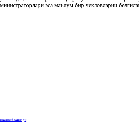
министраторлари эса маълум бир чекловларни белгила
канални блоклади