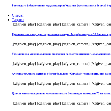
Россиядаги ўзбекистонлик муҳожирларни Украина фронтига нима бошлаб бо
Сиёсат
Таҳлил
[xfgiven_play]
[/xfgiven_play] [xfgiven_camera]
[/xfgiven_ca
Қуёшнинг энг аниқ суратлари эълон қилинди: Астрофизикадаги 50 йиллик ж
[xfgiven_play]
[/xfgiven_play] [xfgiven_camera]
[/xfgiven_ca
Ўзбекистонда уй ҳайвонларини мажбурий паспортлаштириш: Соҳадаги ислоҳ
[xfgiven_play]
[/xfgiven_play] [xfgiven_camera]
[/xfgiven_ca
Алоҳида таълимга эҳтиёжи бўлган болалар: «Оилабай» тизим ижтимоий ва и
[xfgiven_play]
[/xfgiven_play] [xfgiven_camera]
[/xfgiven_ca
Давлат хизматчиларининг маоши натижага боғланади: тизимдаги 70 фоизлик 
[xfgiven_play]
[/xfgiven_play] [xfgiven_camera]
[/xfgiven_ca