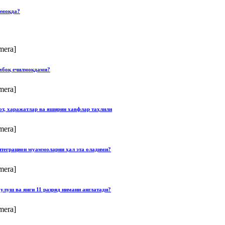
рмоқда?
mera]
умбоқ ечилмоқдами?
mera]
от, харажатлар ва яширин хавфлар таҳлили
mera]
нтеграцион муаммоларни ҳал эта оладими?
mera]
улуш ва янги 11 разряд нимани англатади?
mera]