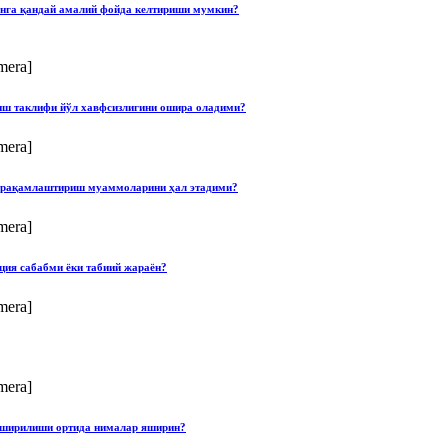
онга қандай амалий фойда келтириши мумкин?
mera]
лиш таклифи йўл хавфсизлигини ошира оладими?
mera]
ши рақамлаштириш муаммоларини ҳал этадими?
mera]
ция сабабми ёки табиий жараён?
mera]
mera]
опширилиши ортида нималар яширин?