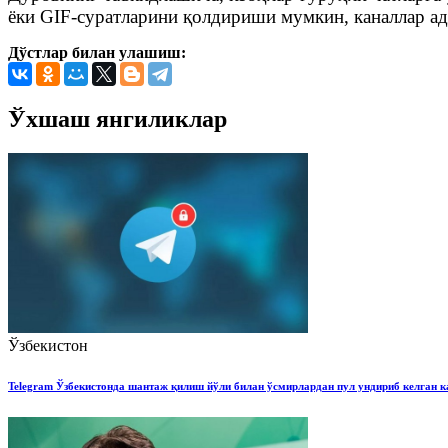
ёки GIF-суратларини қолдириши мумкин, каналлар ад
Дўстлар билан улашиш:
Ўхшаш янгиликлар
Ўзбекистон
Telegram Ўзбекистонда шантаж қилиш йўли билан ўсмирлардан пул ундириб келган 