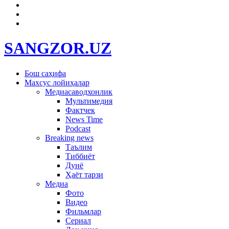
SANGZOR.UZ
Бош саҳифа
Махсус лойиҳалар
Медиасаводхонлик
Мультимедия
Фактчек
News Time
Podcast
Breaking news
Таълим
Тиббиёт
Дунё
Ҳаёт тарзи
Медиа
Фото
Видео
Фильмлар
Сериал