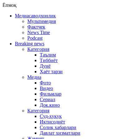
Ёпмоқ
Медиасаводхонлик
Мультимедия
Фактчек
News Time
Podcast
Breaking news
Категория
Таълим
Тиббиёт
Дунё
Ҳаёт тарзи
Медиа
Фото
Видео
Фильмлар
Сериал
Док.кино
Категория
Суд-ҳуқуқ
Иқтисодиёт
Солиқ хабарлари
Давлат хизматлари
Жамият