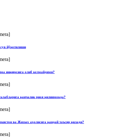
mera]
 сув йўқотилиши
mera]
илма инқирозига олиб келмайдими?
mera]
талабларига қанчалик риоя қилинмоқда?
mera]
екистон ва Жиззах аҳолисига қандай таъсир қилади?
mera]