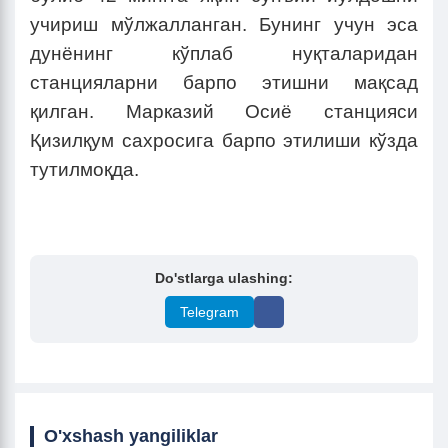
учириш мўлжалланган. Бунинг учун эса
дунёнинг кўплаб нуқталаридан
станцияларни барпо этишни мақсад
қилган. Марказий Осиё станцияси
Қизилқум сахросига барпо этилиши кўзда
тутилмоқда.
Do'stlarga ulashing:
Telegram
O'xshash yangiliklar