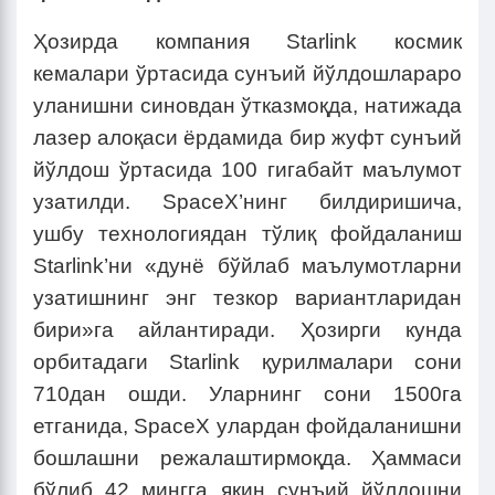
Ҳозирда компания Starlink космик
кемалари ўртасида сунъий йўлдошлараро
уланишни синовдан ўтказмоқда, натижада
лазер алоқаси ёрдамида бир жуфт сунъий
йўлдош ўртасида 100 гигабайт маълумот
узатилди. SpaceX’нинг билдиришича,
ушбу технологиядан тўлиқ фойдаланиш
Starlink’ни «дунё бўйлаб маълумотларни
узатишнинг энг тезкор вариантларидан
бири»га айлантиради. Ҳозирги кунда
орбитадаги Starlink қурилмалари сони
710дан ошди. Уларнинг сони 1500га
етганида, SpaceX улардан фойдаланишни
бошлашни режалаштирмоқда. Ҳаммаси
бўлиб 42 мингга яқин сунъий йўлдошни