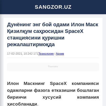
SANGZOR.UZ
Дунёнинг энг бой одами Илон Маск
Қизилқум саҳросидан SpaceX
станциясини қуришни
режалаштирмоқда
17-02-2021, 10:24
2 171
Технология
/
Архив
Реклама
Илон Маскнинг SpaceX компанияси
одамларни фазога етказишни бошлаган
биринчи хусусий компания
ҳисобланади
.