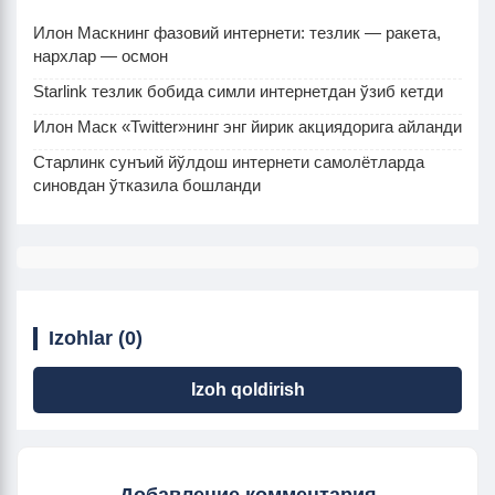
Илон Маскнинг фазовий интернети: тезлик — ракета,
нархлар — осмон
Starlink тезлик бобида симли интернетдан ўзиб кетди
Илон Маск «Twitter»нинг энг йирик акциядорига айланди
Старлинк сунъий йўлдош интернети самолётларда
синовдан ўтказила бошланди
Izohlar (0)
Izoh qoldirish