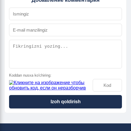
Добавление комментария
Koddan nusxa ko'chiring:
Izoh qoldirish