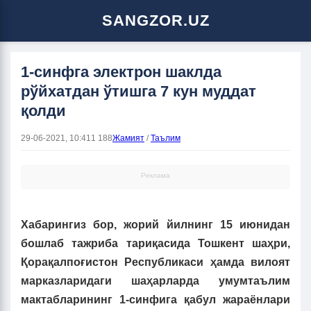
SANGZOR.UZ
1-синфга электрон шаклда
рўйхатдан ўтишга 7 кун муддат
қолди
29-06-2021, 10:41
1 188
Жамият
/
Таълим
Реклама
Хабарингиз бор, жорий йилнинг 15 июнидан
бошлаб тажриба тариқасида Тошкент шаҳри,
Қорақалпоғистон Республикаси ҳамда вилоят
марказларидаги шаҳарларда умумтаълим
мактабларининг 1-синфига қабул жараёнлари