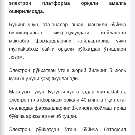
электрон платформа орқали амалга
оширилмоқда.
Бунинг учун, ота-оналар яшаш манзили бўйича
бириктирилган микроҳудуддаги жойлашган
мактабга фарзандларини жойлаштириш учун
my.maktab.uz сайти орқали рўйхатдан ўтишлари
лозим.
Электрон рўйхатдан ўтиш жорий йилнинг 5 июль
куни (шу куни ҳам) якунланади.
Маълумот учун: Бугунги кунга қадар my.maktab.uz
электрон платформаси орқали 40 мингга яқин ота-
оналардан фарзандларини 1-синфга жойлаштириш
бўйича аризалар келиб тушди.
Электрон рўйхатдан ўтиш бўйича батафсил