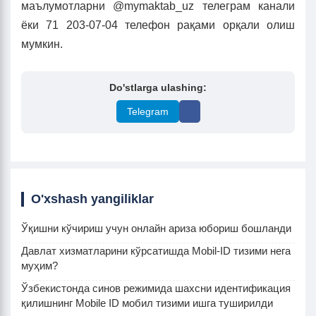
маълумотларни @mymaktab_uz телеграм канали
ёки 71 203-07-04 телефон рақами орқали олиш
мумкин.
Do'stlarga ulashing:
Telegram
O'xshash yangiliklar
Ўқишни кўчириш учун онлайн ариза юбориш бошланди
Давлат хизматларини кўрсатишда Mobil-ID тизими нега
муҳим?
Ўзбекистонда синов режимида шахсни идентификация
қилишнинг Mobile ID мобил тизими ишга туширилди