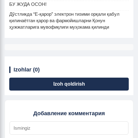
БУ ЖУДА ОСОН!
Дўстликда “Е-қарор” электрон тизими орқали қабул
қилинаётган қарор ва фармойишларни Қонун
ҳужжатларига мувофиқлиги муҳокама қилинди
Izohlar (0)
Izoh qoldirish
Добавление комментария