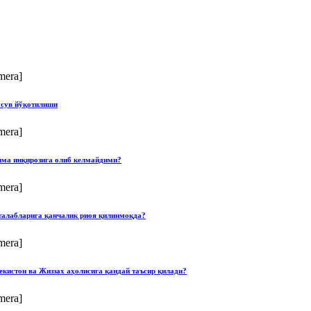
mera]
 сув йўқотилиши
mera]
илма инқирозига олиб келмайдими?
mera]
талабларига қанчалик риоя қилинмоқда?
mera]
екистон ва Жиззах аҳолисига қандай таъсир қилади?
mera]