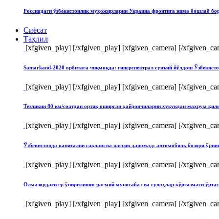
Россиядаги ўзбекистонлик муҳожирларни Украина фронтига нима бошлаб бо
Сиёсат
Таҳлил
[xfgiven_play]
[/xfgiven_play] [xfgiven_camera]
[/xfgiven_ca
Samarkand-2028 орбитага чиқмоқда: гиперспектрал сунъий йўлдош Ўзбекист
[xfgiven_play]
[/xfgiven_play] [xfgiven_camera]
[/xfgiven_ca
Тезликни 80 км/соатдан ортиқ оширган ҳайдовчиларни ҳуқуқдан маҳрум қи
[xfgiven_play]
[/xfgiven_play] [xfgiven_camera]
[/xfgiven_ca
Ўзбекистонда капитални сақлаш ва пассив даромад: автомобиль бозори ўрн
[xfgiven_play]
[/xfgiven_play] [xfgiven_camera]
[/xfgiven_ca
Олмазордаги ер ўпирилиши: расмий муносабат ва гувоҳлар кўргазмаси ўрта
[xfgiven_play]
[/xfgiven_play] [xfgiven_camera]
[/xfgiven_ca