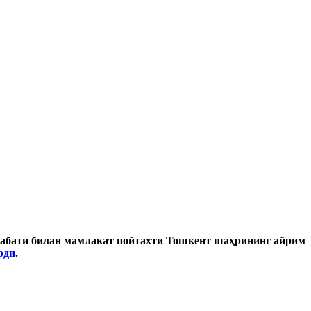
сабати билан мамлакат пойтахти Тошкент шаҳрининг айрим
рди
.