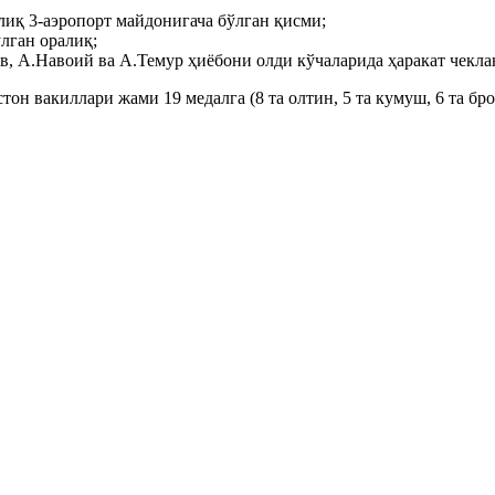
иқ 3-аэропорт майдонигача бўлган қисми;
лган оралиқ;
в, А.Навоий ва А.Темур ҳиёбони олди кўчаларида ҳаракат чекл
н вакиллари жами 19 медалга (8 та олтин, 5 та кумуш, 6 та бро