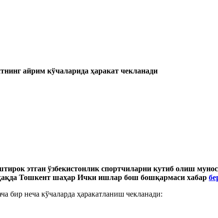
тнинг айрим кўчаларида ҳаракат чекланади
тирок этган ўзбекистонлик спортчиларни кутиб олиш муно
 ҳақда Тошкент шаҳар Ички ишлар бош бошқармаси хабар
бе
гача бир неча кўчаларда ҳаракатланиш чекланади: