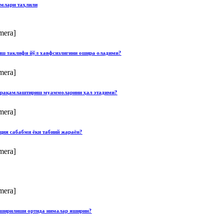
имлари таҳлили
mera]
лиш таклифи йўл хавфсизлигини ошира оладими?
mera]
ши рақамлаштириш муаммоларини ҳал этадими?
mera]
ция сабабми ёки табиий жараён?
mera]
mera]
опширилиши ортида нималар яширин?