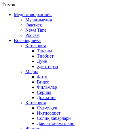
Ёпмоқ
Медиасаводхонлик
Мультимедия
Фактчек
News Time
Podcast
Breaking news
Категория
Таълим
Тиббиёт
Дунё
Ҳаёт тарзи
Медиа
Фото
Видео
Фильмлар
Сериал
Док.кино
Категория
Суд-ҳуқуқ
Иқтисодиёт
Солиқ хабарлари
Давлат хизматлари
Жамият