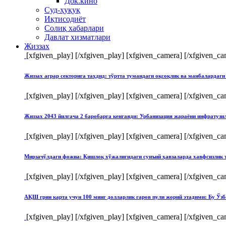
Док.кино
Суд-ҳуқуқ
Иқтисодиёт
Солиқ хабарлари
Давлат хизматлари
Жиззах
[xfgiven_play]
[/xfgiven_play] [xfgiven_camera]
[/xfgiven_ca
Жиззах аграр секторига таҳдид: тўртта тумандаги оқсоқлик ва манбалардаги
[xfgiven_play]
[/xfgiven_play] [xfgiven_camera]
[/xfgiven_ca
Жиззах 2043 йилгача 2 баробарга кенгаяди: Урбанизация жараёни инфратуз
[xfgiven_play]
[/xfgiven_play] [xfgiven_camera]
[/xfgiven_ca
Мирзачўлдаги фожиа: Қишлоқ хўжалигидаги сунъий ҳавзаларда хавфсизлик 
[xfgiven_play]
[/xfgiven_play] [xfgiven_camera]
[/xfgiven_ca
АҚШ грин карта учун 100 минг долларлик гаров пули жорий этадими: Бу Ўзб
[xfgiven_play]
[/xfgiven_play] [xfgiven_camera]
[/xfgiven_ca