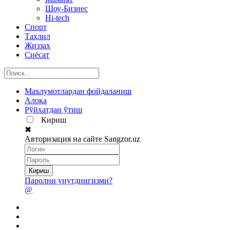
Шоу-Бизнес
Hi-tech
Спорт
Таҳлил
Жиззах
Сиёсат
Маълумотлардан фойдаланиш
Алоқа
Рўйхатдан ўтиш
Кириш
✖
Авторизация на сайте Sangzor.uz
Паролни унутдингизми?
@