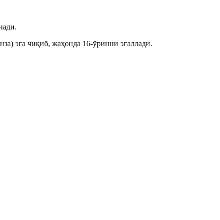
анади.
нза) эга чиқиб, жаҳонда 16-ўринни эгаллади.