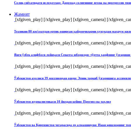
Солиқ сиёсатидаги ислоҳотлар: Даромад солиғининг ягона ва прогрессив тиз
Жамият
[xfgiven_play]
[/xfgiven_play] [xfgiven_camera]
[/xfgiven_ca
Тезликни 80 км/соатдан ортиқ оширган ҳайдовчиларни ҳуқуқдан маҳрум қи
[xfgiven_play]
[/xfgiven_play] [xfgiven_camera]
[/xfgiven_ca
Янги ўзбек алифбоси лойиҳаси Сенатга юборилди: тўртта ҳарфнинг ўзгари
[xfgiven_play]
[/xfgiven_play] [xfgiven_camera]
[/xfgiven_ca
Ўзбекистон аҳолиси 39 миллиондан ошди: Этник таркиб ўзгаришига ассимиля
[xfgiven_play]
[/xfgiven_play] [xfgiven_camera]
[/xfgiven_ca
Ўзбекистон журналистикаси 10 йилдан кейин: Прогноз ва таҳлил
[xfgiven_play]
[/xfgiven_play] [xfgiven_camera]
[/xfgiven_ca
Ўзбекистон ва Қирғизистон чегарасида ер алмашинуви: Икки қишлоқнинг т