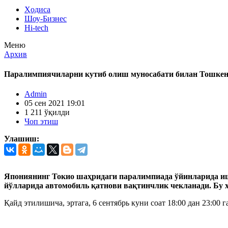
Ҳодиса
Шоу-Бизнес
Hi-tech
Меню
Архив
Паралимпиячиларни кутиб олиш муносабати билан Тошкен
Admin
05 сен 2021 19:01
1 211 ўқилди
Чоп этиш
Улашиш:
Япониянинг Токио шаҳридаги паралимпиада ўйинларида иш
йўлларида автомобиль қатнови вақтинчлик чекланади. Бу
Қайд этилишича, эртага, 6 сентябрь куни соат 18:00 дан 23:00 