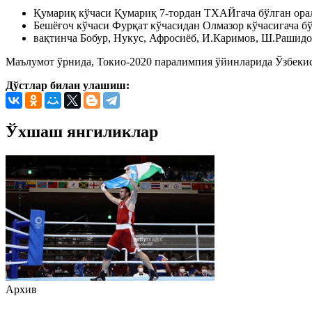
Қумариқ кўчаси Қумариқ 7-тордан ТХАЙгача бўлган орал
Бешёғоч кўчаси Фурқат кўчасидан Олмазор кўчасигача бў
вақтинча Бобур, Нукус, Афросиёб, И.Каримов, Ш.Рашидо
Маълумот ўрнида, Токио-2020 паралимпия ўйинларида Ўзбекисто
Дўстлар билан улашиш:
Ўхшаш янгиликлар
Архив