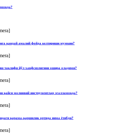
рмоқда?
mera]
онга қандай амалий фойда келтириши мумкин?
mera]
лиш таклифи йўл хавфсизлигини ошира оладими?
mera]
ини қайси молиявий инструментлар эгалламоқда?
mera]
сидаги қарама-қаршилик ортида нима ётибди?
mera]