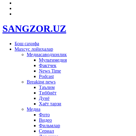
SANGZOR.UZ
Бош саҳифа
Махсус лойиҳалар
Медиасаводхонлик
Мультимедия
Фактчек
News Time
Podcast
Breaking news
Таълим
Тиббиёт
Дунё
Ҳаёт тарзи
Медиа
Фото
Видео
Фильмлар
Сериал