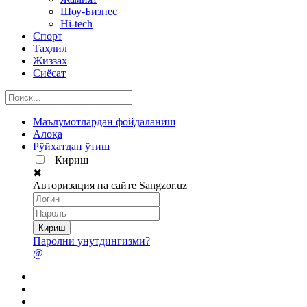
Шоу-Бизнес
Hi-tech
Спорт
Таҳлил
Жиззах
Сиёсат
Маълумотлардан фойдаланиш
Алоқа
Рўйхатдан ўтиш
Кириш
✖
Авторизация на сайте Sangzor.uz
Паролни унутдингизми?
@