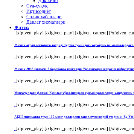
Док.кино
Суд-ҳуқуқ
Иқтисодиёт
Солиқ хабарлари
Давлат хизматлари
Жиззах
[xfgiven_play]
[/xfgiven_play] [xfgiven_camera]
[/xfgiven_ca
Жиззах аграр секторига таҳдид: тўртта тумандаги оқсоқлик ва манбалардаги
[xfgiven_play]
[/xfgiven_play] [xfgiven_camera]
[/xfgiven_ca
Жиззах 2043 йилгача 2 баробарга кенгаяди: Урбанизация жараёни инфратуз
[xfgiven_play]
[/xfgiven_play] [xfgiven_camera]
[/xfgiven_ca
Мирзачўлдаги фожиа: Қишлоқ хўжалигидаги сунъий ҳавзаларда хавфсизлик 
[xfgiven_play]
[/xfgiven_play] [xfgiven_camera]
[/xfgiven_ca
АҚШ грин карта учун 100 минг долларлик гаров пули жорий этадими: Бу Ўзб
[xfgiven_play]
[/xfgiven_play] [xfgiven_camera]
[/xfgiven_ca