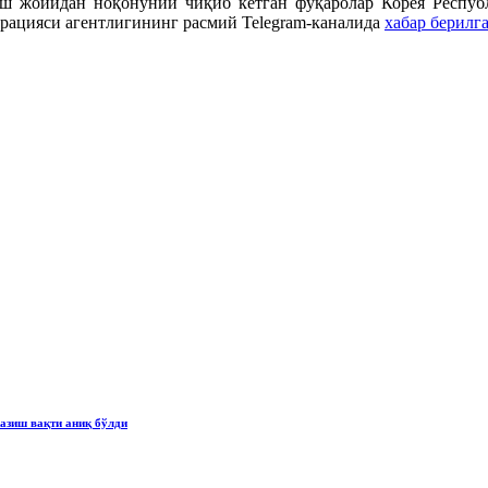
иш жойидан ноқонуний чиқиб кетган фуқаролар Корея Респуб
грацияси агентлигининг расмий Telegram-каналида
хабар берилг
азиш вақти аниқ бўлди