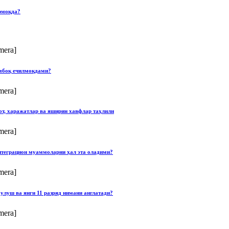
рмоқда?
mera]
умбоқ ечилмоқдами?
mera]
от, харажатлар ва яширин хавфлар таҳлили
mera]
нтеграцион муаммоларни ҳал эта оладими?
mera]
улуш ва янги 11 разряд нимани англатади?
mera]