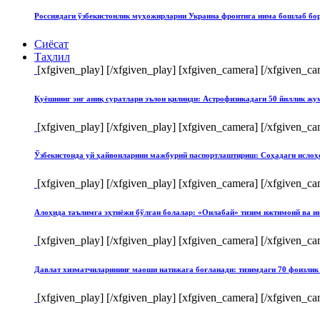
Россиядаги ўзбекистонлик муҳожирларни Украина фронтига нима бошлаб бо
Сиёсат
Таҳлил
[xfgiven_play]
[/xfgiven_play] [xfgiven_camera]
[/xfgiven_ca
Қуёшнинг энг аниқ суратлари эълон қилинди: Астрофизикадаги 50 йиллик ж
[xfgiven_play]
[/xfgiven_play] [xfgiven_camera]
[/xfgiven_ca
Ўзбекистонда уй ҳайвонларини мажбурий паспортлаштириш: Соҳадаги ислоҳ
[xfgiven_play]
[/xfgiven_play] [xfgiven_camera]
[/xfgiven_ca
Алоҳида таълимга эҳтиёжи бўлган болалар: «Оилабай» тизим ижтимоий ва и
[xfgiven_play]
[/xfgiven_play] [xfgiven_camera]
[/xfgiven_ca
Давлат хизматчиларининг маоши натижага боғланади: тизимдаги 70 фоизлик 
[xfgiven_play]
[/xfgiven_play] [xfgiven_camera]
[/xfgiven_ca