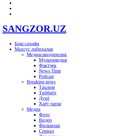
SANGZOR.UZ
Бош саҳифа
Махсус лойиҳалар
Медиасаводхонлик
Мультимедия
Фактчек
News Time
Podcast
Breaking news
Таълим
Тиббиёт
Дунё
Ҳаёт тарзи
Медиа
Фото
Видео
Фильмлар
Сериал