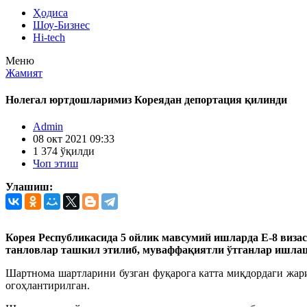
Ҳодиса
Шоу-Бизнес
Hi-tech
Меню
Жамият
Нолегал юртдошларимиз Кореядан депортация қилинди
Admin
08 окт 2021 09:33
1 374 ўқилди
Чоп этиш
Улашиш:
Корея Республикасида 5 ойлик мавсумий ишларда Е-8 виза
танловлар ташкил этилиб, муваффақиятли ўтганлар ишлаш 
Шартнома шартларини бузган фуқарога катта миқдордаги жар
огоҳлантирилган.