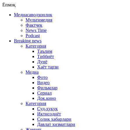
Ёпмоқ
Медиасаводхонлик
Мультимедия
Фактчек
News Time
Podcast
Breaking news
Категория
Таълим
Тиббиёт
Дунё
Ҳаёт тарзи
Медиа
Фото
Видео
Фильмлар
Сериал
Док.кино
Категория
Суд-ҳуқуқ
Иқтисодиёт
Солиқ хабарлари
Давлат хизматлари
Жамият