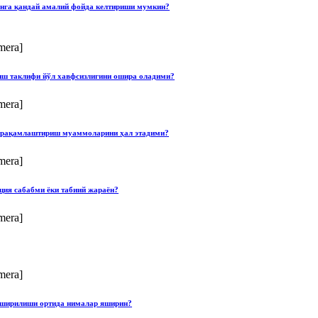
онга қандай амалий фойда келтириши мумкин?
mera]
лиш таклифи йўл хавфсизлигини ошира оладими?
mera]
ши рақамлаштириш муаммоларини ҳал этадими?
mera]
ция сабабми ёки табиий жараён?
mera]
mera]
опширилиши ортида нималар яширин?