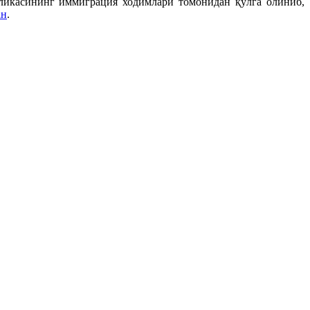
ликасининг иммиграция ходимлари томонидан қўлга олиниб,
ан
.