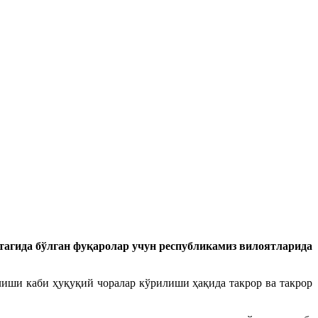
тагида бўлган фуқаролар учун республикамиз вилоятларида
иши каби ҳуқуқий чоралар кўрилиши ҳақида такрор ва такрор