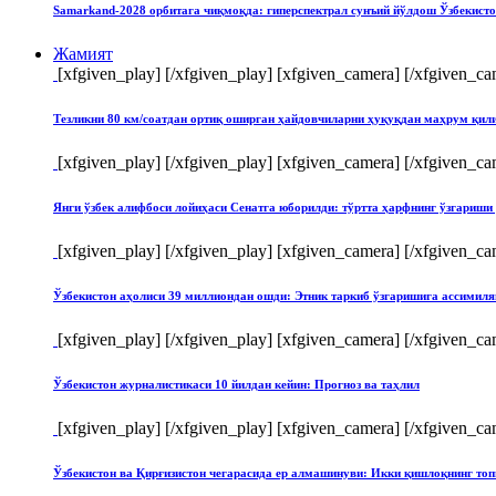
Samarkand-2028 орбитага чиқмоқда: гиперспектрал сунъий йўлдош Ўзбекист
Жамият
[xfgiven_play]
[/xfgiven_play] [xfgiven_camera]
[/xfgiven_ca
Тезликни 80 км/соатдан ортиқ оширган ҳайдовчиларни ҳуқуқдан маҳрум қи
[xfgiven_play]
[/xfgiven_play] [xfgiven_camera]
[/xfgiven_ca
Янги ўзбек алифбоси лойиҳаси Сенатга юборилди: тўртта ҳарфнинг ўзгари
[xfgiven_play]
[/xfgiven_play] [xfgiven_camera]
[/xfgiven_ca
Ўзбекистон аҳолиси 39 миллиондан ошди: Этник таркиб ўзгаришига ассимиля
[xfgiven_play]
[/xfgiven_play] [xfgiven_camera]
[/xfgiven_ca
Ўзбекистон журналистикаси 10 йилдан кейин: Прогноз ва таҳлил
[xfgiven_play]
[/xfgiven_play] [xfgiven_camera]
[/xfgiven_ca
Ўзбекистон ва Қирғизистон чегарасида ер алмашинуви: Икки қишлоқнинг т