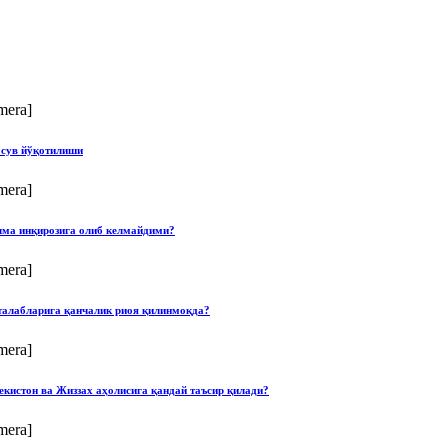
mera]
 сув йўқотилиши
mera]
илма инқирозига олиб келмайдими?
mera]
талабларига қанчалик риоя қилинмоқда?
mera]
екистон ва Жиззах аҳолисига қандай таъсир қилади?
mera]