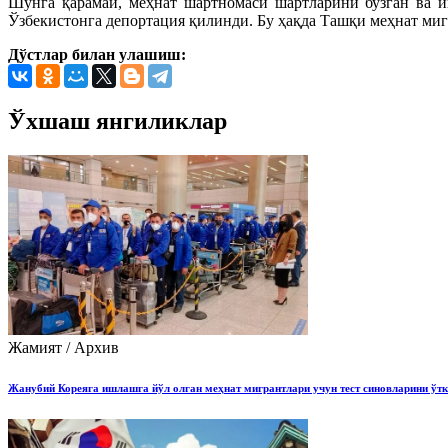
Шунга қарамай, меҳнат шартномаси шартларини бузган ва 
Ўзбекистонга депортация қилинди. Бу ҳақда Ташқи меҳнат ми
Дўстлар билан улашиш:
Ўхшаш янгиликлар
Жамият / Архив
Жанубий Кореяга ишлашга йўл олган меҳнат мигрантлари учун тест синовларини ўтк