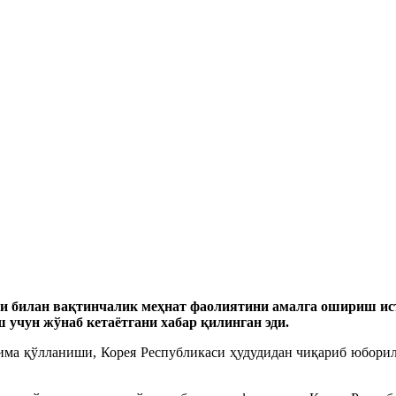
си билан вақтинчалик меҳнат фаолиятини амалга ошириш ис
учун жўнаб кетаётгани хабар қилинган эди.
има қўлланиши, Корея Республикаси ҳудудидан чиқариб юборил