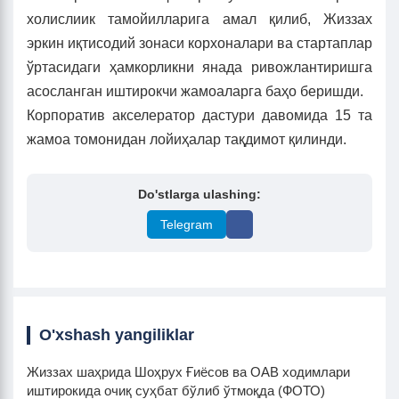
холислиик тамойилларига амал қилиб, Жиззах
эркин иқтисодий зонаси корхоналари ва стартаплар
ўртасидаги ҳамкорликни янада ривожлантиришга
асосланган иштирокчи жамоаларга баҳо беришди.
Корпоратив акселератор дастури давомида 15 та
жамоа томонидан лойиҳалар тақдимот қилинди.
Do'stlarga ulashing:
Telegram
O'xshash yangiliklar
Жиззах шаҳрида Шоҳрух Ғиёсов ва ОАВ ходимлари
иштирокидa очиқ суҳбат бўлиб ўтмоқда (ФОТО)