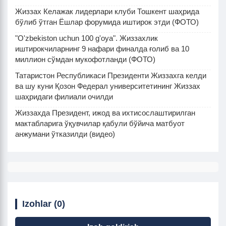
Жиззах Келажак лидерлари клуби Тошкент шаҳрида
бўлиб ўтган Ёшлар форумида иштирок этди (ФОТО)
"O'zbekiston uchun 100 g'oya". Жиззахлик
иштирокчиларнинг 9 нафари финалда ғолиб ва 10
миллион сўмдан мукофотланди (ФОТО)
Татаристон Республикаси Президенти Жиззахга келди
ва шу куни Қозон Федерал университетининг Жиззах
шаҳридаги филиали очилди
Жиззахда Президент, ижод ва ихтисослаштирилган
мактабларига ўқувчилар қабули бўйича матбуот
анжумани ўтказилди (видео)
Izohlar (0)