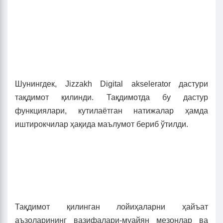
Шунингдек, Jizzakh Digital akselerator дастури
тақдимот қилинди. Тақдимотда бу дастур
функциялари, кутилаётган натижалар ҳамда
иштирокчилар ҳақида маълумот бериб ўтилди.
Тақдимот қилинган лойиҳаларни ҳайъат
аъзоларининг вазифалари-муайян мезонлар ва