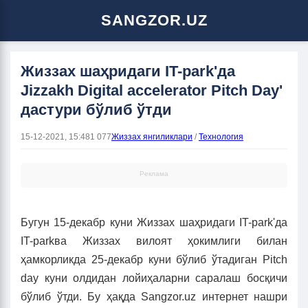
SANGZOR.UZ
Жиззах шаҳридаги IT-park'да
Jizzakh Digital accelerator Pitch Day'
дастури бўлиб ўтди
15-12-2021, 15:48
1 077
Жиззах янгиликлари
/
Технология
Реклама
Бугун 15-декабр куни Жиззах шаҳридаги IT-park'да
IT-parkва Жиззах вилоят ҳокимлиги билан
ҳамкорликда 25-декабр куни бўлиб ўтадиган Pitch
day куни олдидан лойиҳаларни саралаш босқичи
бўлиб ўтди. Бу ҳақда Sangzor.uz интернет нашри