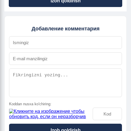
Izoh qoldirish
Добавление комментария
Koddan nusxa ko'chiring:
Izoh qoldirish