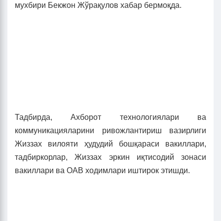
мухбири Бекжон Жўрақулов хабар бермоқда.
Тадбирда, Ахборот технологиялари ва
коммуникацияларини ривожлантириш вазирлиги
Жиззах вилояти ҳудудий бошқараси вакиллари,
тадбиркорлар, Жиззах эркин иқтисодий зонаси
вакиллари ва ОАВ ходимлари иштирок этишди.