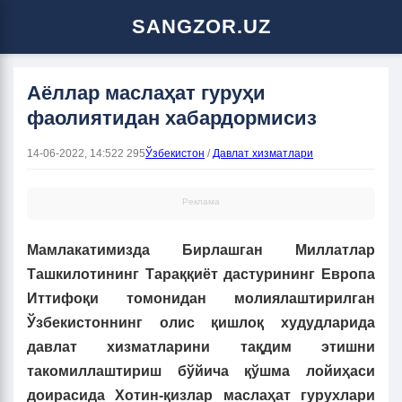
SANGZOR.UZ
Аёллар маслаҳат гуруҳи
фаолиятидан хабардормисиз
14-06-2022, 14:52
2 295
Ўзбекистон
/
Давлат хизматлари
Реклама
Мамлакатимизда Бирлашган Миллатлар
Ташкилотининг Тараққиёт дастурининг Европа
Иттифоқи томонидан молиялаштирилган
Ўзбекистоннинг олис қишлоқ худудларида
давлат хизматларини тақдим этишни
такомиллаштириш бўйича қўшма лойиҳаси
доирасида Хотин-қизлар маслаҳат гурухлари