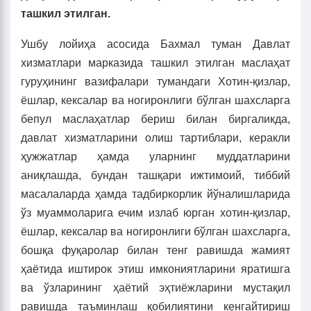
ташкил этилган.
Ушбу лойиҳа асосида Бахмал туман Давлат
хизматлари марказида ташкил этилган маслаҳат
гуруҳининг вазифалари тумандаги Хотин-қизлар,
ёшлар, кексалар ва ногиронлиги бўлган шахсларга
бепул маслаҳатлар бериш билан биргаликда,
давлат хизматларини олиш тартиблари, керакли
ҳужжатлар ҳамда уларнинг муддатларини
аниқлашда, бундан ташқари ижтимоий, тиббий
масалаларда ҳамда тадбиркорлик йўналишларида
ўз муаммоларига ечим излаб юрган хотин-қизлар,
ёшлар, кексалар ва ногиронлиги бўлган шахсларга,
бошқа фуқаролар билан тенг равишда жамият
ҳаётида иштирок этиш имкониятларини яратишга
ва ўзларининг ҳаётий эҳтиёжларини мустақил
равишда таъминлаш қобилиятини кенгайтириш