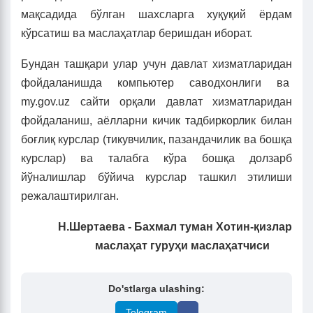
мақсадида бўлган шахсларга хуқуқий ёрдам
кўрсатиш ва маслаҳатлар беришдан иборат.
Бундан ташқари улар учун давлат хизматларидан
фойдаланишда компьютер саводхонлиги ва
my.gov.uz сайти орқали давлат хизматларидан
фойдаланиш, аёлларни кичик тадбиркорлик билан
боғлиқ курслар (тикувчилик, пазандачилик ва бошқа
курслар) ва талабга кўра бошқа долзарб
йўналишлар бўйича курслар ташкил этилиши
режалаштирилган.
Н.Шертаева - Бахмал туман Хотин-қизлар
маслаҳат гуруҳи маслаҳатчиси
Do'stlarga ulashing:
Telegram