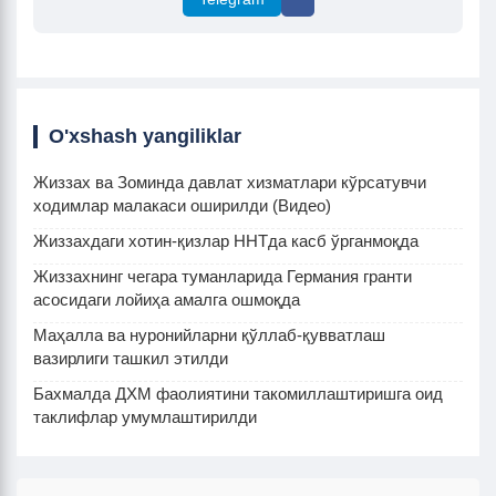
O'xshash yangiliklar
Жиззах ва Зоминда давлат хизматлари кўрсатувчи
ходимлар малакаси оширилди (Видео)
Жиззахдаги хотин-қизлар ННТда касб ўрганмоқда
Жиззахнинг чегара туманларида Германия гранти
асосидаги лойиҳа амалга ошмоқда
Маҳалла ва нуронийларни қўллаб-қувватлаш
вазирлиги ташкил этилди
Бахмалда ДХМ фаолиятини такомиллаштиришга оид
таклифлар умумлаштирилди