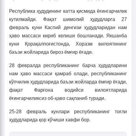
Республика ҳудудининг катта қисмида ёғингарчилик
кутилмайди. Фақат шимолий ҳудудларга 27
февраль куни Каспий денгизи ҳудудларидан нам
ҳаво массаси кириб келиши бошланади. Якшанба
куни Қорақалпоғистонда, Хоразм вилоятининг
баъзи жойларида бироз ёмғир ёғади.
28 февралда республиканинг барча ҳудудларини
нам ҳаво массаси қамраб олади, республиканинг
кўпчилик ҳудудларида баъзи жойларда ёмғир ёғади,
фақат Фарғона водийси вилоятларида
ёғингарчиликсиз об-ҳаво сақланиб туради.
25-28 февраль кунлари республиканинг тоғли
ҳудудларида қор кўчиши хавфи бор.