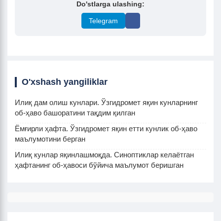
Do'stlarga ulashing:
Telegram
O'xshash yangiliklar
Илиқ дам олиш кунлари. Ўзгидромет яқин кунларнинг
об-ҳаво башоратини тақдим қилган
Ёмғирли ҳафта. Ўзгидромет яқин етти кунлик об-ҳаво
маълумотини берган
Илиқ кунлар яқинлашмоқда. Синоптиклар келаётган
ҳафтанинг об-ҳавоси бўйича маълумот беришган