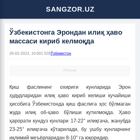
SANGZOR.UZ
Ўзбекистонга Эрондан илиқ ҳаво
массаси кириб келмоқда
26-02-2022, 10:00
1 528
Ўзбекистон
Реклама
Қиш фаслининг охириги кунларида Эрон
ҳудудларидан илиқ ҳаво кириб келиши кучайиши
ҳисобига Ўзбекистонда қиш фаслига ҳос бўлмаган
жуда илиқ об-ҳаво бўлиши кутилмоқда. Ҳаво
ҳарорати кундуз кунлари 17-22° илиқгача, жанубда
23-25° илиқгача кўтарилади, бу ушбу кунларнинг
иқлимий меъёрларидан 8-10° га юқоридир.