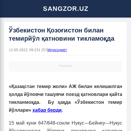
SANGZOR.UZ
Ўзбекистон Қозоғистон билан
темирйўл қатновини тикламоқда
12-05-2022, 09:23
1 257
Иқтисодиёт
Реклама
«Қазақстан темир жоли» АЖ билан келишилган
ҳолда йўловчи ташувчи поезд қатновлари қайта
тикланмоқда. Бу ҳақда «Ўзбекистон темир
йўллари»
хабар берди
.
15 май куни 647/648-сонли Нукус—Бейнеу—Нукус
йўналишидаги йўловчи поездининг қатновни