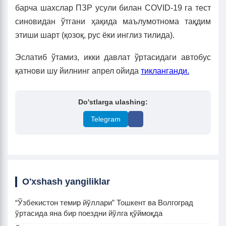
барча шахслар ПЗР усули билан COVID-19 га тест
синовидан ўтгани ҳақида маълумотнома тақдим
этиши шарт (қозоқ, рус ёки инглиз тилида).
Эслатиб ўтамиз, икки давлат ўртасидаги автобус
қатнови шу йилнинг апрел ойида
тикланганди.
Do'stlarga ulashing:
Telegram
O'xshash yangiliklar
“Ўзбекистон темир йўллари” Тошкент ва Волгоград
ўртасида яна бир поездни йўлга қўймоқда