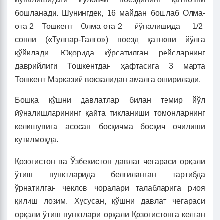
бошланади. Шунингдек, 16 майдан бошлаб Олма-
ота-2—Тошкент—Олма-ота-2 йўналишида 1/2-
сонли («Тулпар-Талго») поезд қатнови йўлга
қўйилади. Юқорида кўрсатилган рейсларнинг
даврийлиги Тошкентдан ҳафтасига 3 марта
Тошкент Марказий вокзалидан амалга оширилади.
Бошқа қўшни давлатлар билан темир йўл
йўналишларининг қайта тикланиши томонларнинг
келишувига асосан босқичма босқич очилиши
кутилмоқда.
Қозоғистон ва Ўзбекистон давлат чегараси орқали
ўтиш пунктларида белгиланган тартибда
ўрнатилган чеклов чоралари талабларига риоя
қилиш лозим. Хусусан, қўшни давлат чегараси
орқали ўтиш пунктлари орқали Қозоғистонга келган