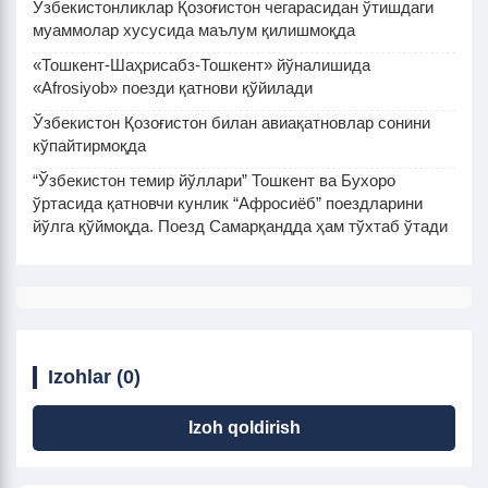
Ўзбекистонликлар Қозоғистон чегарасидан ўтишдаги
муаммолар хусусида маълум қилишмоқда
«Тошкент-Шаҳрисабз-Тошкент» йўналишида
«Afrosiyob» поезди қатнови қўйилади
Ўзбекистон Қозоғистон билан авиақатновлар сонини
кўпайтирмоқда
“Ўзбекистон темир йўллари” Тошкент ва Бухоро
ўртасида қатновчи кунлик “Афросиёб” поездларини
йўлга қўймоқда. Поезд Самарқандда ҳам тўхтаб ўтади
Izohlar (0)
Izoh qoldirish