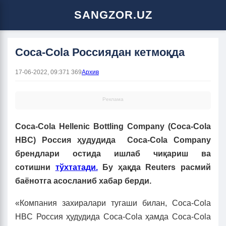
SANGZOR.UZ
Coca-Cola Россиядан кетмоқда
17-06-2022, 09:37
1 369
Архив
Реклама
Coca-Cola Hellenic Bottling Company (Coca-Cola
HBC) Россия ҳудудида Coca-Cola Company
брендлари остида ишлаб чиқариш ва
сотишни
тўхтатади.
Бу ҳақда Reuters расмий
баёнотга асосланиб хабар берди.
«Компания захиралари тугаши билан, Coca-Cola
HBC Россия ҳудудида Coca-Cola ҳамда Coca-Cola