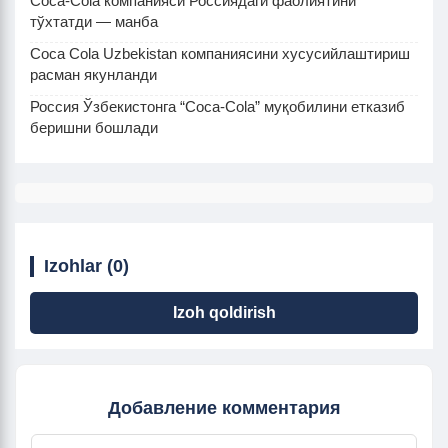
Coca-Cola компанияси Россиядаги фаолиятини
тўхтатди — манба
Coca Cola Uzbekistan компаниясини хусусийлаштириш
расман якунланди
Россия Ўзбекистонга “Coca-Cola” муқобилини етказиб
беришни бошлади
Izohlar (0)
Izoh qoldirish
Добавление комментария