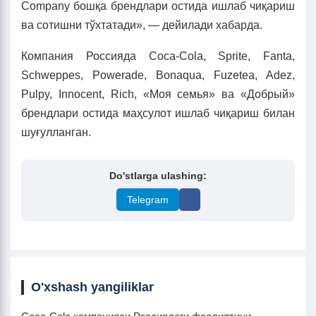
Company бошқа брендлари остида ишлаб чиқариш
ва сотишни тўхтатади», — дейилади хабарда.
Компания Россияда Coca-Cola, Sprite, Fanta,
Schweppes, Powerade, Bonaqua, Fuzetea, Adez,
Pulpy, Innocent, Rich, «Моя семья» ва «Добрый»
брендлари остида маҳсулот ишлаб чиқариш билан
шуғулланган.
Do'stlarga ulashing:
Telegram
O'xshash yangiliklar