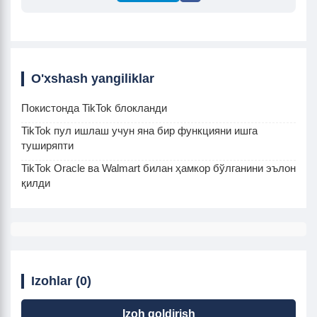
O'xshash yangiliklar
Покистонда TikTok блокланди
TikTok пул ишлаш учун яна бир функцияни ишга
туширяпти
TikTok Oracle ва Walmart билан ҳамкор бўлганини эълон
қилди
Izohlar (0)
Izoh qoldirish