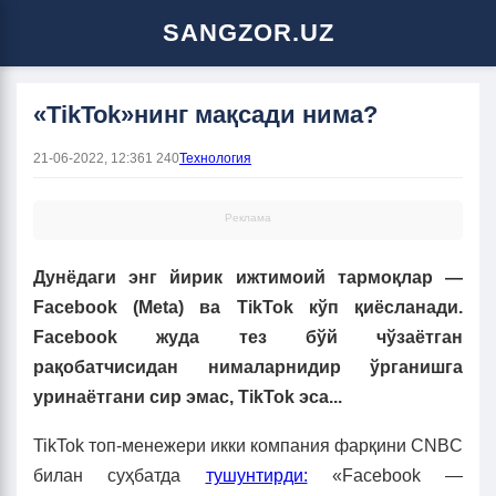
SANGZOR.UZ
«TikTok»нинг мақсади нима?
21-06-2022, 12:36
1 240
Технология
Реклама
Дунёдаги энг йирик ижтимоий тармоқлар —
Facebook (Meta) ва TikTok кўп қиёсланади.
Facebook жуда тез бўй чўзаётган
рақобатчисидан нималарнидир ўрганишга
уринаётгани сир эмас, TikTok эса...
TikTok топ-менежери икки компания фарқини CNBC
билан суҳбатда
тушунтирди:
«Facebook —