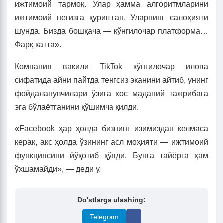
ижтимоий тармоқ. Улар ҳамма алгоритмларини
ижтимоий негизга қуришган. Уларнинг салоҳияти
шунда. Бизда бошқача — кўнгилочар платформа…
Фарқ катта».
Компания вакили TikTok кўнгилочар илова
сифатида айни пайтда тенгсиз эканини айтиб, унинг
фойдаланувчилари ўзига хос маданий тажрибага
эга бўлаётганини қўшимча қилди.
«Facebook ҳар ҳолда бизнинг изимиздан келмаса
керак, акс ҳолда ўзининг асл моҳияти — ижтимоий
функциясини йўқотиб қўяди. Бунга тайёрга ҳам
ўхшамайди», — деди у.
Do'stlarga ulashing:
Telegram