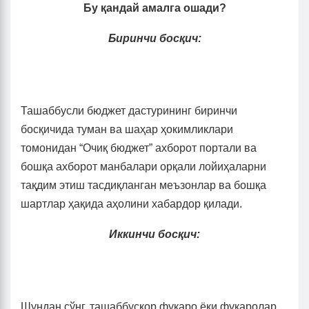
Бу қандай амалга ошади?
Биринчи босқич:
Ташаббусли бюджет дастурининг биринчи
босқичида туман ва шаҳар ҳокимликлари
томонидан “Очиқ бюджет” ахборот портали ва
бошқа ахборот манбалари орқали лойиҳаларни
тақдим этиш тасдиқланган меъзонлар ва бошқа
шартлар ҳақида аҳолини хабардор қилади.
Иккинчи босқич:
Шундан сўнг, ташаббускор фуқаро ёки фуқаролар