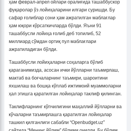
ҳам феврал-апрел ойлари оралиғида ташаббускор
фуқаролар ўз лойиҳаларини илгари суришди. Бу
сафар ғолиблар сони ҳам ажратилган маблағлар
ҳам юқори кўрсаткичларда бўлди. Яъни 91
ташаббусли лойиҳа ғолиб деб топилиб, 52
миллиард сўмдан ортиқ пул маблағлари
ажратиладиган бўлди.
Ташаббусли лойиҳаларни соҳаларга бўлиб
қараганимизда, асосан ички йўлларни таъмирлаш,
мактаб ва боғчаларнинг таъмири, шароитини
яхшилаш ва бошқа кўплаб ижтимоий муаммоларни
ҳал этишга қаратилган лойиҳалар таклиф қилинган.
Таклифларнинг кўпчилигини маҳаллий йўлларни ва
кўчаларни таъмирлашга қаратилган лойиҳалар
ташкил қилганлиги сабабли “Openbudget.uz”
сайтида “Менинг йўлим” бўлими очилди. Бу бўлим