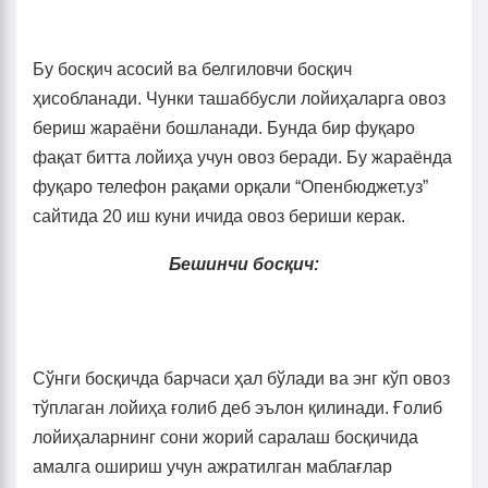
Бу босқич асосий ва белгиловчи босқич
ҳисобланади. Чунки ташаббусли лойиҳаларга овоз
бериш жараёни бошланади. Бунда бир фуқаро
фақат битта лойиҳа учун овоз беради. Бу жараёнда
фуқаро телефон рақами орқали “Опенбюджет.уз”
сайтида 20 иш куни ичида овоз бериши керак.
Бешинчи босқич:
Сўнги босқичда барчаси ҳал бўлади ва энг кўп овоз
тўплаган лойиҳа ғолиб деб эълон қилинади. Ғолиб
лойиҳаларнинг сони жорий саралаш босқичида
амалга ошириш учун ажратилган маблағлар