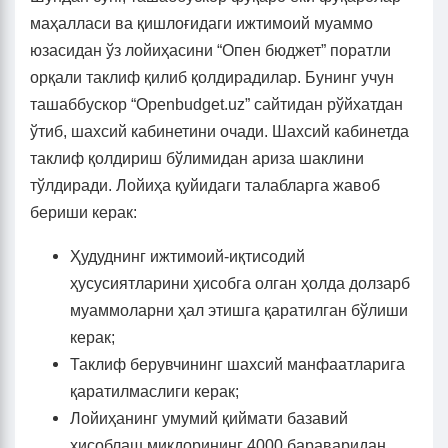
маҳалласи ва қишлоғидаги ижтимоий муаммо
юзасидан ўз лойиҳасини “Опен бюджет” поратли
орқали таклиф қилиб қолдирадилар. Бунинг учун
ташаббускор “Openbudget.uz” сайтидан рўйхатдан
ўтиб, шахсий кабинетини очади. Шахсий кабинетда
таклиф қолдириш бўлимидан ариза шаклини
тўлдиради. Лойиҳа қуйидаги талабларга жавоб
бериши керак:
Ҳудуднинг ижтимоий-иқтисодий
ҳусусиятларини ҳисобга олган ҳолда долзарб
муаммоларни ҳал этишга қаратилган бўлиши
керак;
Таклиф берувчининг шахсий манфаатларига
қаратилмаслиги керак;
Лойиҳанинг умумий қиймати базавий
ҳисоблаш миқдорининг 4000 бараваридан