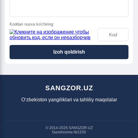
Koddan nusxa ko'chiring:
Izoh qoldirish
SANGZOR.UZ
O‘zbekiston yangiliklari va tahliliy maqolalar
© 2014-2026 SANGZOR.UZ
Guvohnoma №1150