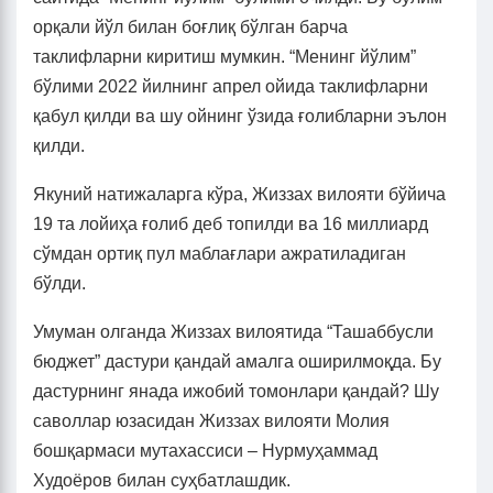
орқали йўл билан боғлиқ бўлган барча
таклифларни киритиш мумкин. “Менинг йўлим”
бўлими 2022 йилнинг апрел ойида таклифларни
қабул қилди ва шу ойнинг ўзида ғолибларни эълон
қилди.
Якуний натижаларга кўра, Жиззах вилояти бўйича
19 та лойиҳа ғолиб деб топилди ва 16 миллиард
сўмдан ортиқ пул маблағлари ажратиладиган
бўлди.
Умуман олганда Жиззах вилоятида “Ташаббусли
бюджет” дастури қандай амалга оширилмоқда. Бу
дастурнинг янада ижобий томонлари қандай? Шу
саволлар юзасидан Жиззах вилояти Молия
бошқармаси мутахассиси – Нурмуҳаммад
Худоёров билан суҳбатлашдик.