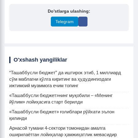
Do'stlarga ulashing:
Telegram
O'xshash yangiliklar
“Ташаббусли бюджет” да иштирок этиб, 1 миллиард
сўм маблагни қўлга киритинг ва ҳудудингиздаги
ижтимоий муаммога ечим топинг
«Ташаббусли бюджет»нинг муқобили – «Менинг
йўлим» лойиҳасига старт берилди
«Ташаббусли бюджет» ғолиблари рўйхати эълон
қилинди
Арнасой тумани 4-сектори томонидан амалга
оширилаётган лойиҳалар ҳамжиҳатлик мевасидир