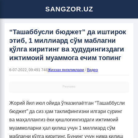
SANGZOR.UZ
“Ташаббусли бюджет” да иштирок
этиб, 1 миллиард сўм маблагни
қўлга киритинг ва ҳудудингиздаги
ижтимоий муаммога ечим топинг
6-07-2022, 09:49
1 748
Жиззах янгиликлари
/
Видео
Реклама
Жорий йил июл ойида ўтказилаётган “Ташаббусли
бюджет” да сиз ҳам таклифингизни илгари суринг
ва маҳаллангиз ёки қишлоғингиздаги ижтимоий
муаммоларни ҳал қилиш учун 1 миллиард сўм
маблағни қўлга киритинг. Бунинг учун нима қилиш