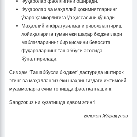
Фуқаролар фаоллигини оширади.
Фуқаролар ва маҳаллий ҳокимиятларнинг
ўзаро ҳамкорлигига ўз ҳиссасини қўшади.
Маҳаллий инфратузилмани ривожлантириш
лойиҳаларига туман ёки шаҳар бюджетлари
маблағларининг бир қисмини бевосита
фуқароларнинг ташаббуси асосида
йўналтирилади.
Сиз ҳам “Ташаббусли бюджет” дастурида иштирок
этинг ва маҳаллангиз ёки шаҳрингиздаги ижтимоий
муаммоларга ечим топишда фаол қатнашинг.
Sangzor.uz ни кузатишда давом этинг!
Бекжон Жўрақулов