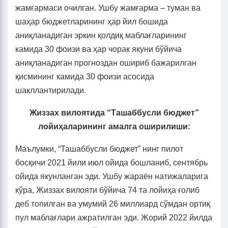
жамғармаси очилган. Ушбу жамғарма – туман ва
шаҳар бюджетларининг ҳар йил бошида
аниқланадиган эркин қолдиқ маблағларининг
камида 30 фоизи ва ҳар чорак якуни бўйича
аниқланадиган прогноздан ошириб бажарилган
қисмининг камида 30 фоизи асосида
шакллантирилади.
Жиззах вилоятида “Ташаббусли бюджет”
лойиҳаларининг амалга оширилиши:
Маълумки, “Ташаббусли бюджет” нинг пилот
босқичи 2021 йили июл ойида бошланиб, сентябрь
ойида якунланган эди. Ушбу жараён натижаларига
кўра, Жиззах вилояти бўйича 74 та лойиҳа ғолиб
деб топилган ва умумий 26 миллиард сўмдан ортиқ
пул маблағлари ажратилган эди. Жорий 2022 йилда