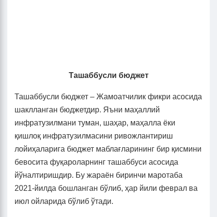
Ташаббусли бюджет
Ташаббусли бюджет – Жамоатчилик фикри асосида
шаклланган бюджетдир. Яъни маҳаллий
инфратузилмани туман, шаҳар, маҳалла ёки
қишлоқ инфратузилмасини ривожлантириш
лойиҳаларига бюджет маблағларининг бир қисмини
бевосита фуқароларнинг ташаббуси асосида
йўналтиришдир. Бу жараён биринчи маротаба
2021-йилда бошланган бўлиб, ҳар йили феврал ва
июл ойларида бўлиб ўтади.