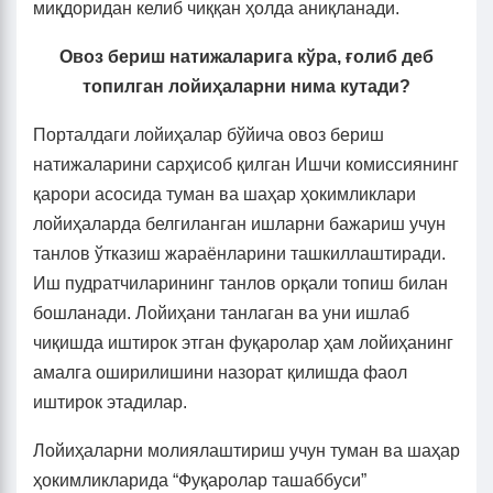
миқдоридан келиб чиққан ҳолда аниқланади.
Овоз бериш натижаларига кўра, ғолиб деб
топилган лойиҳаларни нима кутади?
Порталдаги лойиҳалар бўйича овоз бериш
натижаларини сарҳисоб қилган Ишчи комиссиянинг
қарори асосида туман ва шаҳар ҳокимликлари
лойиҳаларда белгиланган ишларни бажариш учун
танлов ўтказиш жараёнларини ташкиллаштиради.
Иш пудратчиларининг танлов орқали топиш билан
бошланади. Лойиҳани танлаган ва уни ишлаб
чиқишда иштирок этган фуқаролар ҳам лойиҳанинг
амалга оширилишини назорат қилишда фаол
иштирок этадилар.
Лойиҳаларни молиялаштириш учун туман ва шаҳар
ҳокимликларида “Фуқаролар ташаббуси”