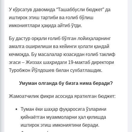
У кўрсатув давомида “Ташаббусли бюджет” да
иштирок этиш тартиби ва ғолиб бўлиш
имкониятлари ҳақида айтиб ўтди.
Бу дастур орқали ғолиб бўлган лойиҳаларнинг
амалга оширилиши ва кейинги ҳолати қандай
кечмоқда. Бу масалалар юзасидан ғолиб таклиф
эгаси – Жиззах шаҳридаги 19-мактаб директори
Туробжон Йўлдошев билан сухбатлашдик.
Умуман олганда бу бизга нима беради?
Жамоатчилик фикри асосида яратилган бюджет:
Туман ёки шаҳар фуқаросига ўзларини
қийнаётган муаммоларни ҳал қилишда
иштирок этиш имкониятини беради.