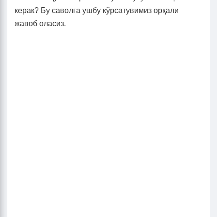
керак? Бу саволга ушбу кўрсатувимиз орқали
жавоб оласиз.