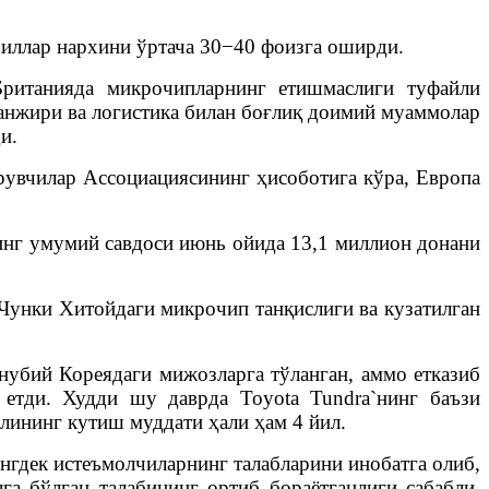
иллар нархини ўртача 30−40 фоизга оширди.
ританияда микрочипларнинг етишмаслиги туфайли
анжири ва логистика билан боғлиқ доимий муаммолар
и.
рувчилар Ассоциациясининг ҳисоботига кўра, Европа
инг умумий савдоси июнь ойида 13,1 миллион донани
 Чунки Хитойдаги микрочип танқислиги ва кузатилган
нубий Кореядаги мижозларга тўланган, аммо етказиб
етди. Худди шу даврда Toyota Tundra`нинг баъзи
лининг кутиш муддати ҳали ҳам 4 йил.
гдек истеъмолчиларнинг талабларини инобатга олиб,
а бўлган талабининг ортиб бораётганлиги сабабли,