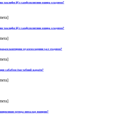
лиш таклифи йўл хавфсизлигини ошира оладими?
mera]
лиш таклифи йўл хавфсизлигини ошира оладими?
mera]
ши рақамлаштириш муаммоларини ҳал этадими?
mera]
ция сабабми ёки табиий жараён?
mera]
mera]
опширилиши ортида нималар яширин?