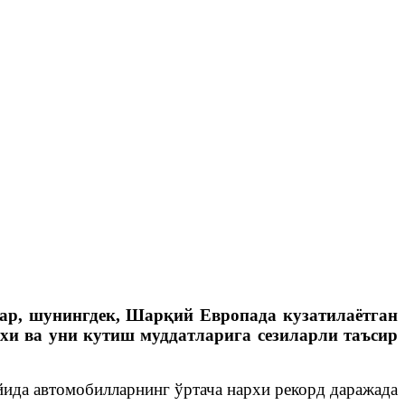
лар, шунингдек, Шарқий Европада кузатилаётган
хи ва уни кутиш муддатларига сезиларли таъсир
ида автомобилларнинг ўртача нархи рекорд даражада