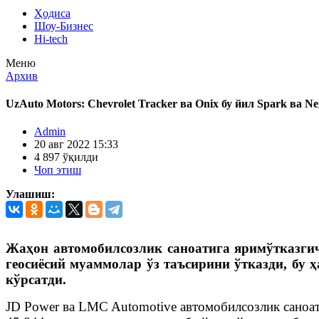
Ҳодиса
Шоу-Бизнес
Hi-tech
Меню
Архив
UzAuto Motors: Chevrolet Tracker ва Onix бу йил Spark ва N
Admin
20 авг 2022 15:33
4 897 ўқилди
Чоп этиш
Улашиш:
Жаҳон автомобилсозлик саноатига яримўтказгич
геосиёсий муаммолар ўз таъсирини ўтказди, бу
кўрсатди.
JD Power ва LMC Automotive автомобилсозлик саноа