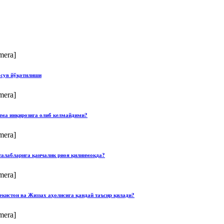
mera]
 сув йўқотилиши
mera]
илма инқирозига олиб келмайдими?
mera]
талабларига қанчалик риоя қилинмоқда?
mera]
екистон ва Жиззах аҳолисига қандай таъсир қилади?
mera]