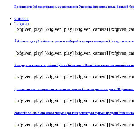
Россиядаги ўзбекистонлик муҳожирларни Украина фронтига нима бошлаб бо
Сиёсат
Таҳлил
[xfgiven_play]
[/xfgiven_play] [xfgiven_camera]
[/xfgiven_ca
Ўзбекистонда уй ҳайвонларини мажбурий паспортлаштириш: Соҳадаги ислоҳ
[xfgiven_play]
[/xfgiven_play] [xfgiven_camera]
[/xfgiven_ca
Алоҳида таълимга эҳтиёжи бўлган болалар: «Оилабай» тизим ижтимоий ва и
[xfgiven_play]
[/xfgiven_play] [xfgiven_camera]
[/xfgiven_ca
Давлат хизматчиларининг маоши натижага боғланади: тизимдаги 70 фоизлик 
[xfgiven_play]
[/xfgiven_play] [xfgiven_camera]
[/xfgiven_ca
Samarkand-2028 орбитага чиқмоқда: гиперспектрал сунъий йўлдош Ўзбекист
[xfgiven_play]
[/xfgiven_play] [xfgiven_camera]
[/xfgiven_ca