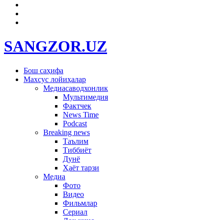
SANGZOR.UZ
Бош саҳифа
Махсус лойиҳалар
Медиасаводхонлик
Мультимедия
Фактчек
News Time
Podcast
Breaking news
Таълим
Тиббиёт
Дунё
Ҳаёт тарзи
Медиа
Фото
Видео
Фильмлар
Сериал