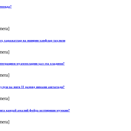
рмоқда?
mera]
от, харажатлар ва яширин хавфлар таҳлили
mera]
нтеграцион муаммоларни ҳал эта оладими?
mera]
улуш ва янги 11 разряд нимани англатади?
mera]
онга қандай амалий фойда келтириши мумкин?
mera]