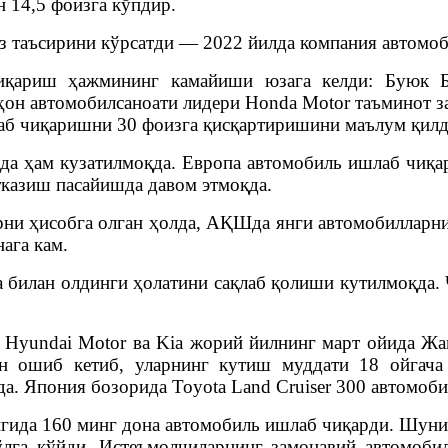
н 14,5 фоизга кўпдир.
з таъсирини кўрсатди — 2022 йилда компания автомоб
чиқариш ҳажмининг камайиши юзага келди: Буюк Б
ҳон автомобилсаноати лидери Honda Motor таъминот з
аб чиқаришни 30 фоизга қисқартиришини маълум қилд
а ҳам кузатилмоқда. Европа автомобиль ишлаб чиқа
тказиш пасайишда давом этмоқда.
рни ҳисобга олган ҳолда, АҚШда янги автомобилларн
нага кам.
а билан олдинги ҳолатини сақлаб қолиши кутилмоқда.
 Hyundai Motor ва Kia жорий йилнинг март ойида Жа
н ошиб кетиб, уларнинг кутиш муддати 18 ойгача 
. Япония бозорида Toyota Land Cruiser 300 автомоби
ида 160 минг дона автомобиль ишлаб чиқарди. Шунин
га қўйди. Истеъмолчиларнинг замонавий автомобилг