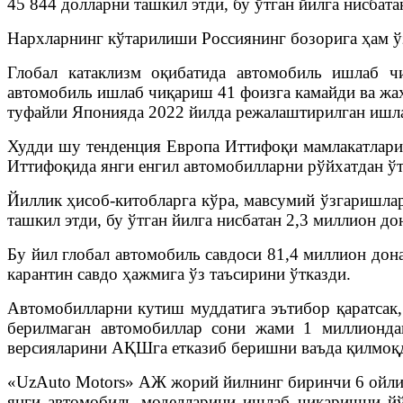
45 844 долларни ташкил этди, бу ўтган йилга нисбата
Нархларнинг кўтарилиши Россиянинг бозорига ҳам ў
Глобал катаклизм оқибатида автомобиль ишлаб 
автомобиль ишлаб чиқариш 41 фоизга камайди ва жа
туфайли Японияда 2022 йилда режалаштирилган ишл
Худди шу тенденция Европа Иттифоқи мамлакатларид
Иттифоқида янги енгил автомобилларни рўйхатдан ў
Йиллик ҳисоб-китобларга кўра, мавсумий ўзгаришла
ташкил этди, бу ўтган йилга нисбатан 2,3 миллион до
Бу йил глобал автомобиль савдоси 81,4 миллион дон
карантин савдо ҳажмига ўз таъсирини ўтказди.
Автомобилларни кутиш муддатига эътибор қаратсак,
берилмаган автомобиллар сони жами 1 миллионда
версияларини АҚШга етказиб беришни ваъда қилмоқда
«UzAuto Motors» АЖ жорий йилнинг биринчи 6 ойлиг
янги автомобиль моделларини ишлаб чиқаришни йўл