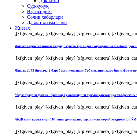
Док.кино
Суд-ҳуқуқ
Иқтисодиёт
Солиқ хабарлари
Давлат хизматлари
Жиззах
[xfgiven_play]
[/xfgiven_play] [xfgiven_camera]
[/xfgiven_ca
Жиззах аграр секторига таҳдид: тўртта тумандаги оқсоқлик ва манбалардаги
[xfgiven_play]
[/xfgiven_play] [xfgiven_camera]
[/xfgiven_ca
Жиззах 2043 йилгача 2 баробарга кенгаяди: Урбанизация жараёни инфратуз
[xfgiven_play]
[/xfgiven_play] [xfgiven_camera]
[/xfgiven_ca
Мирзачўлдаги фожиа: Қишлоқ хўжалигидаги сунъий ҳавзаларда хавфсизлик 
[xfgiven_play]
[/xfgiven_play] [xfgiven_camera]
[/xfgiven_ca
АҚШ грин карта учун 100 минг долларлик гаров пули жорий этадими: Бу Ўзб
[xfgiven_play]
[/xfgiven_play] [xfgiven_camera]
[/xfgiven_ca