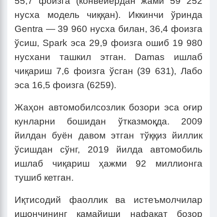
55,7 фоизга (конвейердан жами 59 252
нусха модель чиққан). Иккинчи ўринда
Gentra — 39 960 нусха билан, 36,4 фоизга
ўсиш, Spark эса 29,9 фоизга ошиб 19 980
нусхани ташкил этган. Damas ишлаб
чиқариш 7,6 фоизга ўсган (39 631), Лабо
эса 16,5 фоизга (6259).
Жаҳон автомобилсозлик бозори эса оғир
кунларни бошидан ўтказмоқда. 2009
йилдан буён давом этган тўққиз йиллик
ўсишдан сўнг, 2019 йилда автомобиль
ишлаб чиқариш ҳажми 92 миллионга
тушиб кетган.
Иқтисодий фаоллик ва истеъмолчилар
ишончининг камайиши нафақат бозор