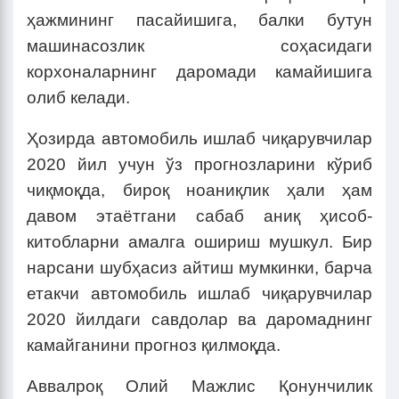
ҳажмининг пасайишига, балки бутун
машинасозлик соҳасидаги
корхоналарнинг даромади камайишига
олиб келади.
Ҳозирда автомобиль ишлаб чиқарувчилар
2020 йил учун ўз прогнозларини кўриб
чиқмоқда, бироқ ноаниқлик ҳали ҳам
давом этаётгани сабаб аниқ ҳисоб-
китобларни амалга ошириш мушкул. Бир
нарсани шубҳасиз айтиш мумкинки, барча
етакчи автомобиль ишлаб чиқарувчилар
2020 йилдаги савдолар ва даромаднинг
камайганини прогноз қилмоқда.
Аввалроқ Олий Мажлис Қонунчилик