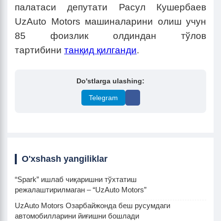
палатаси депутати Расул Кушербаев
UzAuto Motors машиналарини олиш учун
85 фоизлик олдиндан тўлов
тартибини
танқид қилганди
.
Do'stlarga ulashing:
Telegram
O'xshash yangiliklar
“Spark” ишлаб чиқаришни тўхтатиш
режалаштирилмаган – “UzAuto Motors”
UzAuto Motors Озарбайжонда беш русумдаги
автомобилларини йиғишни бошлади