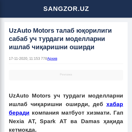
SANGZOR.UZ
UzAuto Motors талаб юқорилиги
сабаб уч турдаги моделларни
ишлаб чиқаришни оширди
17-11-2020, 11:15
3 778
Архив
Реклама
UzAuto Motors уч турдаги моделларни
ишлаб чиқаришни оширди, деб
хабар
беради
компания матбуот хизмати. Гап
Nexia АТ, Spark АТ ва Damas ҳақида
кетмоқда.