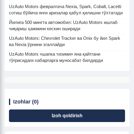
UzAuto Motors февралгача Nexia, Spark, Cobalt, Lacetti
сотиш бўйича янги аризалар қабул қилишни тўхтатади
Йилига 500 мингта автомобил: UzAuto Motors ишлаб
чиқариш ҳажмини кескин оширади
UzAuto Motors: Chevrolet Tracker ва Onix бу йил Spark
ва Nexia ўрнини эгаллайди
UzAuto Motors «шапка тизими» яна қайтгани
тўғрисидаги хабарларга муносабат билдирди
Izohlar (0)
Izoh qoldirish