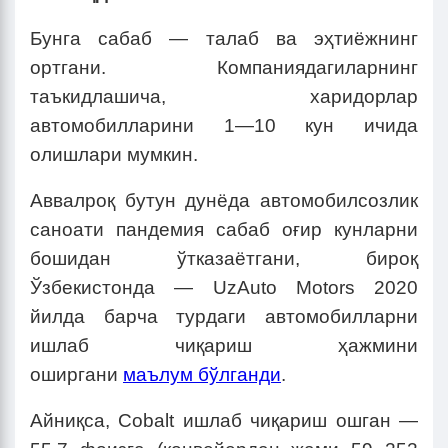
Бунга сабаб — талаб ва эҳтиёжнинг
ортгани. Компаниядагиларнинг
таъкидлашича, харидорлар
автомобилларини 1—10 кун ичида
олишлари мумкин.
Аввалроқ бутун дунёда автомобилсозлик
саноати пандемия сабаб оғир кунларни
бошидан ўтказаётгани, бироқ
Ўзбекистонда — UzAuto Motors 2020
йилда барча турдаги автомобилларни
ишлаб чиқариш ҳажмини
оширгани
маълум бўлганди
.
Айниқса, Cobalt ишлаб чиқариш ошган —