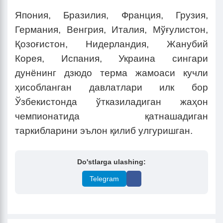
Япония, Бразилия, Франция, Грузия,
Германия, Венгрия, Италия, Мўғулистон,
Қозоғистон, Нидерландия, Жанубий
Корея, Испания, Украина сингари
дунёнинг дзюдо терма жамоаси кучли
ҳисобланган давлатлари илк бор
Ўзбекистонда ўтказиладиган жаҳон
чемпионатида қатнашадиган
таркибларини эълон қилиб улгуришган.
Do'stlarga ulashing:
Telegram