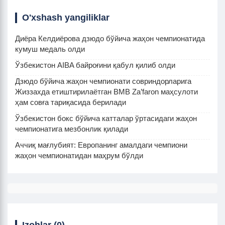
O'xshash yangiliklar
Диёра Келдиёрова дзюдо бўйича жаҳон чемпионатида
кумуш медаль олди
Ўзбекистон AIBA байроғини қабул қилиб олди
Дзюдо бўйича жаҳон чемпионати совриндорларига
Жиззахда етиштирилаётган BMB Za’faron маҳсулоти
ҳам совға тариқасида берилади
Ўзбекистон бокс бўйича катталар ўртасидаги жаҳон
чемпионатига мезбонлик қилади
Аччиқ мағлубият: Европанинг амалдаги чемпиони
жаҳон чемпионатидан маҳрум бўлди