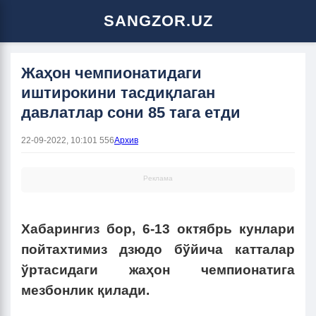
SANGZOR.UZ
Жаҳон чемпионатидаги
иштирокини тасдиқлаган
давлатлар сони 85 тага етди
22-09-2022, 10:10
1 556
Архив
Реклама
Хабарингиз бор, 6-13 октябрь кунлари
пойтахтимиз дзюдо бўйича катталар
ўртасидаги жаҳон чемпионатига
мезбонлик қилади.