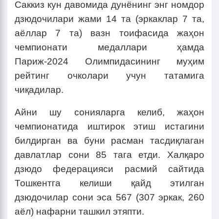
Саккиз кун давомида дунёнинг энг номдор
дзюдочилари жами 14 та (эркаклар 7 та,
аёллар 7 та) вазн тоифасида жаҳон
чемпионати медаллари ҳамда
Париж-2024 Олимпидасининг муҳим
рейтинг очколари учун татамига
чиқадилар.
Айни шу сонияларга келиб, жаҳон
чемпионатида иштирок этиш истагини
билдирган ва буни расман тасдиқлаган
давлатлар сони 85 тага етди. Халқаро
дзюдо федерацияси расмий сайтида
Тошкентга келиши қайд этилган
дзюдочилар сони эса 567 (307 эркак, 260
аёл) нафарни ташкил этяпти.