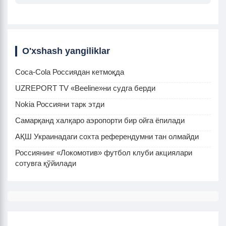
O'xshash yangiliklar
Coca-Cola Россиядан кетмоқда
UZREPORT TV «Beeline»ни судга берди
Nokia Россияни тарк этди
Самарқанд халқаро аэропорти бир ойга ёпилади
АҚШ Украинадаги сохта референдумни тан олмайди
Россиянинг «Локомотив» футбол клуби акциялари
сотувга қўйилади