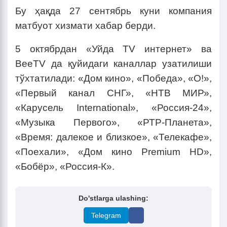
Бу ҳақда 27 сентябрь куни компания
матбуот хизмати хабар берди.
5 октябрдан «Уйда TV интернет» ва
BeeTV да қуйидаги каналлар узатилиши
тўхтатилади: «Дом кино», «Победа», «О!»,
«Первый канал СНГ», «НТВ МИР»,
«Карусель International», «Россия-24»,
«Музыка Первого», «РТР-Планета»,
«Время: далекое и близкое», «Телекафе»,
«Поехали», «Дом кино Premium HD»,
«Бобёр», «Россия-К».
Do'stlarga ulashing:
Telegram