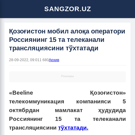
SANGZOR.UZ
Қозоғистон мобил алоқа оператори
Россиянинг 15 та телеканали
трансляциясини тўхтатади
28-09-2022, 09:01
1 680
Архив
Реклама
«Beeline Қозоғистон»
телекоммуникация компанияси 5
октябрдан мамлакат ҳудудида
Россиянинг 15 та телеканали
трансляциясини
тўхтатади.