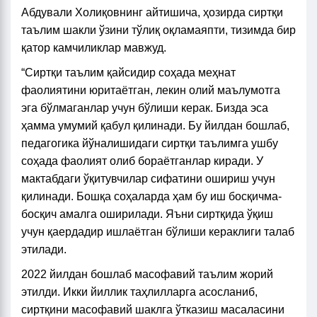
Абдували Холиқовнинг айтишича, ҳозирда сиртқи
таълим шакли ўзини тўлиқ оқламаяпти, тизимда бир
қатор камчиликлар мавжуд.
“Сиртқи таълим қайсидир соҳада меҳнат
фаолиятини юритаётган, лекин олий маълумотга
эга бўлмаганлар учун бўлиши керак. Бизда эса
ҳамма умумий қабул қилинади. Бу йилдан бошлаб,
педагогика йўналишидаги сиртқи таълимга ушбу
соҳада фаолият олиб бораётганлар киради. У
мактабдаги ўқитувчилар сифатини ошириш учун
қилинади. Бошқа соҳаларда ҳам бу иш босқичма-
босқич амалга оширилади. Яъни сиртқида ўқиш
учун қаердадир ишлаётган бўлиши кераклиги талаб
этилади.
2022 йилдан бошлаб масофавий таълим жорий
этилди. Икки йиллик таҳлилларга асосланиб,
сиртқини масофавий шаклга ўтказиш масаласини