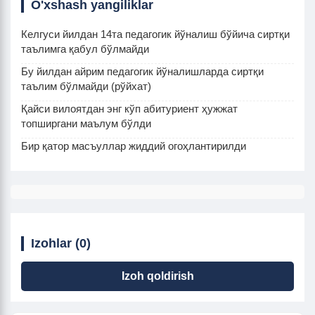
O'xshash yangiliklar
Келгуси йилдан 14та педагогик йўналиш бўйича сиртқи
таълимга қабул бўлмайди
Бу йилдан айрим педагогик йўналишларда сиртқи
таълим бўлмайди (рўйхат)
Қайси вилоятдан энг кўп абитуриент ҳужжат
топширгани маълум бўлди
Бир қатор масъуллар жиддий огоҳлантирилди
Izohlar (0)
Izoh qoldirish