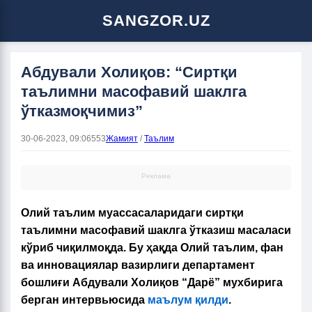
SANGZOR.UZ
Абдували Холиқов: “Сиртқи
таълимни масофавий шаклга
ўтказмоқчимиз”
30-06-2023, 09:06
553
Жамият
/
Таълим
Реклама
Олий таълим муассасаларидаги сиртқи
таълимни масофавий шаклга ўтказиш масаласи
кўриб чиқилмоқда. Бу ҳақда Олий таълим, фан
ва инновациялар вазирлиги департамент
бошлиғи Абдували Холиқов “Дарё” мухбирига
берган интервьюсида
маълум қилди
.