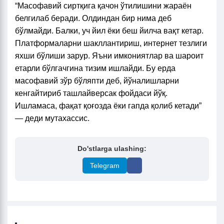
“Масофавий сиртқига қачон ўтилишини жараён
белгилаб беради. Олдиндан бир нима деб
бўлмайди. Балки, уч йил ёки беш йилча вақт кетар.
Платформаларни шакллантириш, интернет тезлиги
яхши бўлиши зарур. Яъни имкониятлар ва шароит
етарли бўлгачгина тизим ишлайди. Бу ерда
масофавий зўр бўляпти деб, йўналишларни
кенгайтириб ташлайверсак фойдаси йўқ.
Ишламаса, фақат қоғозда ёки гапда қолиб кетади”
— деди мутахассис.
Do'stlarga ulashing:
Telegram