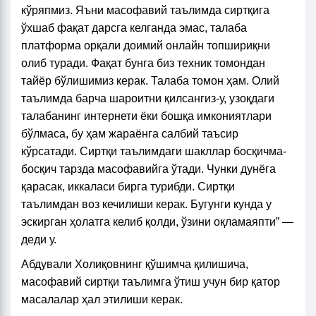
кўряпмиз. Яъни масофавий таълимда сиртқига
ўхшаб фақат дарсга келганда эмас, талаба
платформа орқали доимий онлайн топшириқни
олиб туради. Фақат бунга биз техник томондан
тайёр бўлишимиз керак. Талаба томон ҳам. Олий
таълимда барча шароитни қилсангиз-у, узоқдаги
талабанинг интернети ёки бошқа имкониятлари
бўлмаса, бу ҳам жараёнга салбий таъсир
кўрсатади. Сиртқи таълимдаги шакллар босқичма-
босқич тарзда масофавийга ўтади. Чунки дунёга
қарасак, иккаласи бирга турибди. Сиртқи
таълимдан воз кечилиши керак. Бугунги кунда у
эскирган ҳолатга келиб қолди, ўзини оқламаяпти” —
деди у.
Абдували Холиқовнинг
қўшимча қилишича,
масофавий сиртқи таълимга ўтиш учун бир қатор
масалалар ҳал этилиши керак.