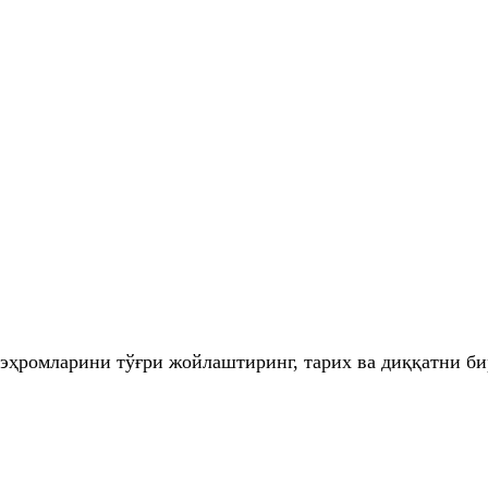
 эҳромларини тўғри жойлаштиринг, тарих ва диққатни б