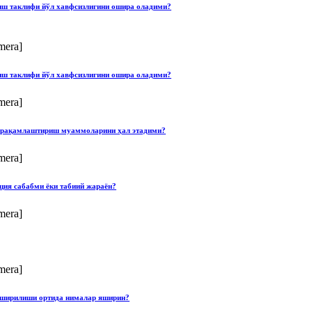
лиш таклифи йўл хавфсизлигини ошира оладими?
mera]
лиш таклифи йўл хавфсизлигини ошира оладими?
mera]
ши рақамлаштириш муаммоларини ҳал этадими?
mera]
ция сабабми ёки табиий жараён?
mera]
mera]
опширилиши ортида нималар яширин?