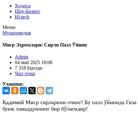
Ҳодиса
Шоу-Бизнес
Hi-tech
Меню
Мультимедия
Миср Эҳромлари: Сирли Пазл Ўйини
Admin
04 май 2025 18:08
7 318 ўқилди
Чоп этиш
Улашиш:
Қадимий Миср сирларини очинг! Бу пазл ўйинида Гиза
буюк тамаддуннинг бир бўлагидир!