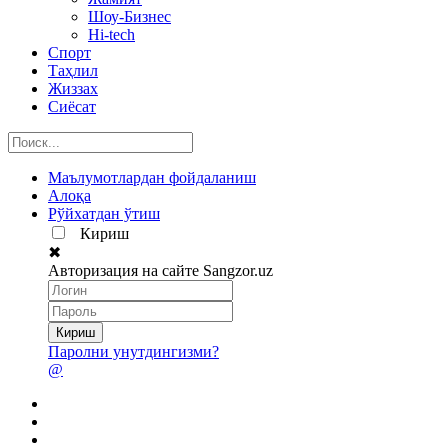
Шоу-Бизнес
Hi-tech
Спорт
Таҳлил
Жиззах
Сиёсат
Маълумотлардан фойдаланиш
Алоқа
Рўйхатдан ўтиш
Кириш
✖
Авторизация на сайте Sangzor.uz
Паролни унутдингизми?
@