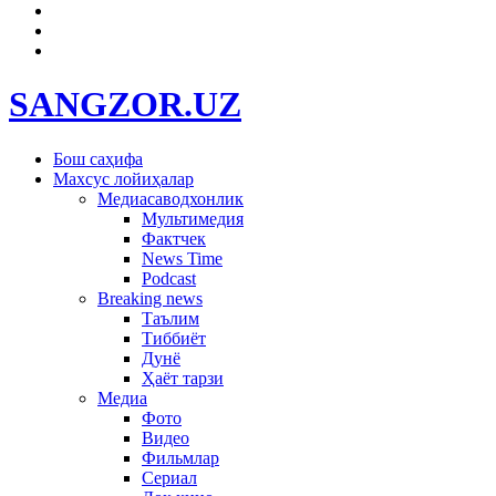
SANGZOR.UZ
Бош саҳифа
Махсус лойиҳалар
Медиасаводхонлик
Мультимедия
Фактчек
News Time
Podcast
Breaking news
Таълим
Тиббиёт
Дунё
Ҳаёт тарзи
Медиа
Фото
Видео
Фильмлар
Сериал