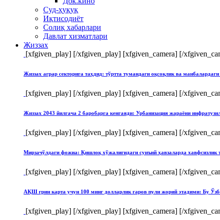
Док.кино
Суд-ҳуқуқ
Иқтисодиёт
Солиқ хабарлари
Давлат хизматлари
Жиззах
[xfgiven_play]
[/xfgiven_play] [xfgiven_camera]
[/xfgiven_ca
Жиззах аграр секторига таҳдид: тўртта тумандаги оқсоқлик ва манбалардаги
[xfgiven_play]
[/xfgiven_play] [xfgiven_camera]
[/xfgiven_ca
Жиззах 2043 йилгача 2 баробарга кенгаяди: Урбанизация жараёни инфратуз
[xfgiven_play]
[/xfgiven_play] [xfgiven_camera]
[/xfgiven_ca
Мирзачўлдаги фожиа: Қишлоқ хўжалигидаги сунъий ҳавзаларда хавфсизлик 
[xfgiven_play]
[/xfgiven_play] [xfgiven_camera]
[/xfgiven_ca
АҚШ грин карта учун 100 минг долларлик гаров пули жорий этадими: Бу Ўзб
[xfgiven_play]
[/xfgiven_play] [xfgiven_camera]
[/xfgiven_ca