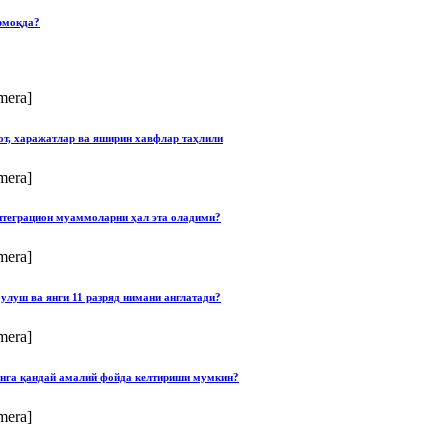
рмоқда?
mera]
от, харажатлар ва яширин хавфлар таҳлили
mera]
нтеграцион муаммоларни ҳал эта оладими?
mera]
улуш ва янги 11 разряд нимани англатади?
mera]
онга қандай амалий фойда келтириши мумкин?
mera]