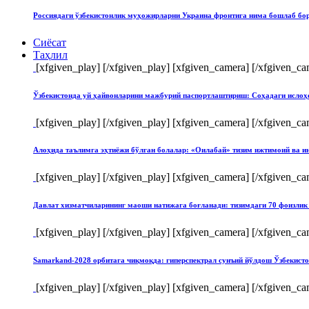
Россиядаги ўзбекистонлик муҳожирларни Украина фронтига нима бошлаб бо
Сиёсат
Таҳлил
[xfgiven_play]
[/xfgiven_play] [xfgiven_camera]
[/xfgiven_ca
Ўзбекистонда уй ҳайвонларини мажбурий паспортлаштириш: Соҳадаги ислоҳ
[xfgiven_play]
[/xfgiven_play] [xfgiven_camera]
[/xfgiven_ca
Алоҳида таълимга эҳтиёжи бўлган болалар: «Оилабай» тизим ижтимоий ва и
[xfgiven_play]
[/xfgiven_play] [xfgiven_camera]
[/xfgiven_ca
Давлат хизматчиларининг маоши натижага боғланади: тизимдаги 70 фоизлик 
[xfgiven_play]
[/xfgiven_play] [xfgiven_camera]
[/xfgiven_ca
Samarkand-2028 орбитага чиқмоқда: гиперспектрал сунъий йўлдош Ўзбекист
[xfgiven_play]
[/xfgiven_play] [xfgiven_camera]
[/xfgiven_ca