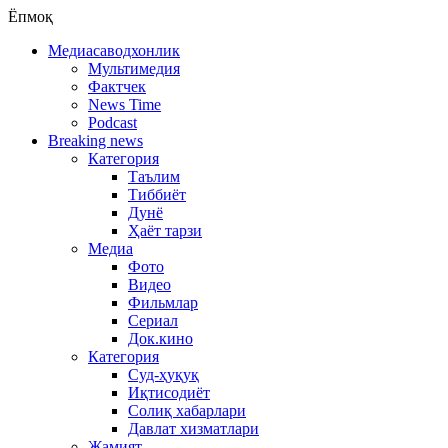
Ёпмоқ
Медиасаводхонлик
Мультимедия
Фактчек
News Time
Podcast
Breaking news
Категория
Таълим
Тиббиёт
Дунё
Ҳаёт тарзи
Медиа
Фото
Видео
Фильмлар
Сериал
Док.кино
Категория
Суд-ҳуқуқ
Иқтисодиёт
Солиқ хабарлари
Давлат хизматлари
Жамият