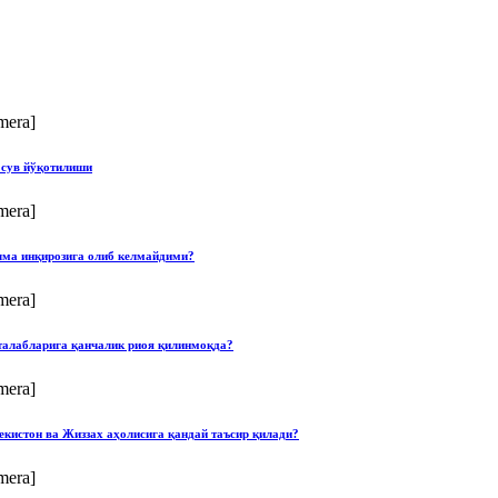
mera]
 сув йўқотилиши
mera]
илма инқирозига олиб келмайдими?
mera]
талабларига қанчалик риоя қилинмоқда?
mera]
екистон ва Жиззах аҳолисига қандай таъсир қилади?
mera]