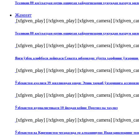
Тезликни 80 км/соатдан ортиқ оширган ҳайдовчиларни ҳуқуқдан маҳрум қи
Жамият
[xfgiven_play]
[/xfgiven_play] [xfgiven_camera]
[/xfgiven_ca
Тезликни 80 км/соатдан ортиқ оширган ҳайдовчиларни ҳуқуқдан маҳрум қи
[xfgiven_play]
[/xfgiven_play] [xfgiven_camera]
[/xfgiven_ca
Янги ўзбек алифбоси лойиҳаси Сенатга юборилди: тўртта ҳарфнинг ўзгари
[xfgiven_play]
[/xfgiven_play] [xfgiven_camera]
[/xfgiven_ca
Ўзбекистон аҳолиси 39 миллиондан ошди: Этник таркиб ўзгаришига ассимиля
[xfgiven_play]
[/xfgiven_play] [xfgiven_camera]
[/xfgiven_ca
Ўзбекистон журналистикаси 10 йилдан кейин: Прогноз ва таҳлил
[xfgiven_play]
[/xfgiven_play] [xfgiven_camera]
[/xfgiven_ca
Ўзбекистон ва Қирғизистон чегарасида ер алмашинуви: Икки қишлоқнинг т