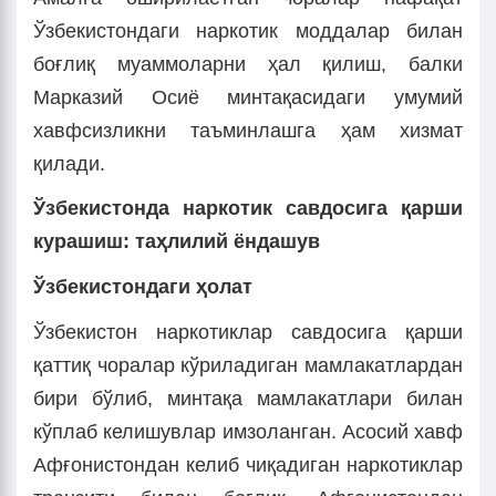
Ўзбекистондаги наркотик моддалар билан
боғлиқ муаммоларни ҳал қилиш, балки
Марказий Осиё минтақасидаги умумий
хавфсизликни таъминлашга ҳам хизмат
қилади.
Ўзбекистонда наркотик савдосига қарши
курашиш: таҳлилий ёндашув
Ўзбекистондаги ҳолат
Ўзбекистон наркотиклар савдосига қарши
қаттиқ чоралар кўриладиган мамлакатлардан
бири бўлиб, минтақа мамлакатлари билан
кўплаб келишувлар имзоланган. Асосий хавф
Афғонистондан келиб чиқадиган наркотиклар