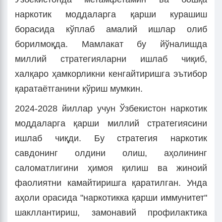
наркотик моддаларга қарши курашиш
борасида кўплаб амалий ишлар олиб
борилмоқда. Мамлакат бу йўналишда
миллий стратегияларни ишлаб чиқиб,
халқаро ҳамкорликни кенгайтиришга эътибор
қаратаётганини кўриш мумкин.
2024-2028 йиллар учун Ўзбекистон наркотик
моддаларга қарши миллий стратегиясини
ишлаб чиқди. Бу стратегия наркотик
савдонинг олдини олиш, аҳолининг
саломатлигини ҳимоя қилиш ва жиноий
фаолиятни камайтиришга қаратилган. Унда
аҳоли орасида "наркотикка қарши иммунитет"
шакллантириш, замонавий профилактика