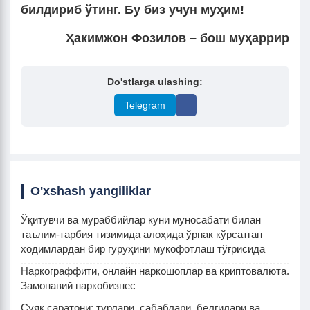
билдириб ўтинг. Бу биз учун муҳим!
Ҳакимжон Фозилов – бош муҳаррир
Do'stlarga ulashing:
Telegram
O'xshash yangiliklar
Ўқитувчи ва мураббийлар куни муносабати билан
таълим-тарбия тизимида алоҳида ўрнак кўрсатган
ходимлардан бир гуруҳини мукофотлаш тўғрисида
Наркограффити, онлайн наркошоплар ва криптовалюта.
Замонавий наркобизнес
Суяк саратони: турлари, сабаблари, белгилари ва