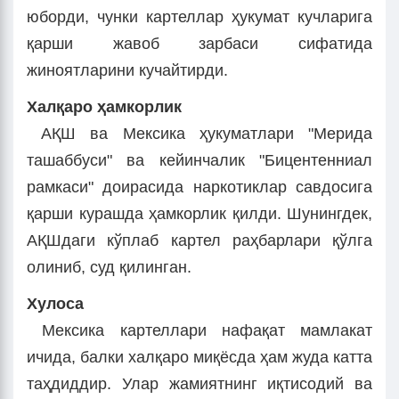
юборди, чунки картеллар ҳукумат кучларига
қарши жавоб зарбаси сифатида
жиноятларини кучайтирди.
Халқаро ҳамкорлик
АҚШ ва Мексика ҳукуматлари "Мерида
ташаббуси" ва кейинчалик "Бицентенниал
рамкаси" доирасида наркотиклар савдосига
қарши курашда ҳамкорлик қилди. Шунингдек,
АҚШдаги кўплаб картел раҳбарлари қўлга
олиниб, суд қилинган.
Хулоса
Мексика картеллари нафақат мамлакат
ичида, балки халқаро миқёсда ҳам жуда катта
таҳдиддир. Улар жамиятнинг иқтисодий ва