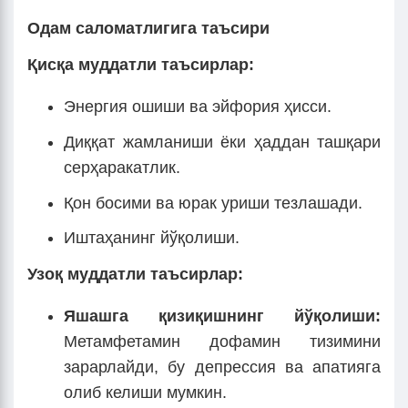
Одам саломатлигига таъсири
Қисқа муддатли таъсирлар:
Энергия ошиши ва эйфория ҳисси.
Диққат жамланиши ёки ҳаддан ташқари
серҳаракатлик.
Қон босими ва юрак уриши тезлашади.
Иштаҳанинг йўқолиши.
Узоқ муддатли таъсирлар:
Яшашга қизиқишнинг йўқолиши
:
Метамфетамин дофамин тизимини
зарарлайди, бу депрессия ва апатияга
олиб келиши мумкин.