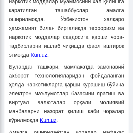
наркотик моддалар муаммосини ҳал қилишга
қаратилган ташаббуслар амалга
оширилмоқда. Ўзбекистон халқаро
ҳамжамият билан биргаликда терроризм ва
наркотик моддалар савдосига қарши чора-
тадбирларни ишлаб чиқишда фаол иштирок
этмоқда
Kun.uz
.
Булардан ташқари, мамлакатда замонавий
ахборот технологияларидан фойдаланган
ҳолда наркотикларга қарши курашиш бўйича
электрон маълумотлар базасини яратиш ва
виртуал валюталар орқали молиявий
манбаларни назорат қилиш каби чоралар
кўрилмоқда
Kun.uz
.
Амалга оширилаётган чоралар нафақат