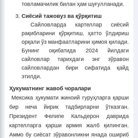
товламачилик билан ҳам шуғулланади.
Сиёсий тажовуз ва қўрқитиш
Сайловларда картеллар сиёсий
рақибларини қўрқитиш, ҳатто ўлдириш
орқали ўз манфаатларини ҳимоя қилади.
Бунинг оқибатида 2024 йилдаги
сайловлар тарихдаги энг зўравон
сайловлардан бири сифатида қайд
этилди.
Ҳукуматнинг жавоб чоралари
Мексика ҳукумати жиноий гуруҳларга қарши
бир неча йирик тадбирларни ўтказган.
Президент Фелипе Кальдерон даврида
картелларга қарши армия жалб қилинган.
Аммо бу сиёсат зўравонликни янада ошириб