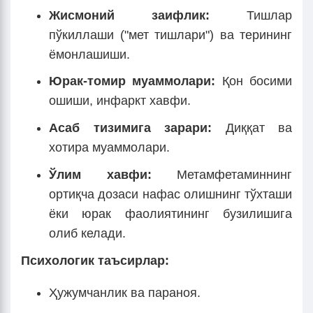
Жисмоний заифлик:
Тишлар
пўкиллаши ("мет тишлари") ва терининг
ёмонлашиши.
Юрак-томир муаммолари:
Қон босими
ошиши, инфаркт хавфи.
Асаб
тизими
га
зарари:
Диққат ва
хотира муаммолари.
Ўлим хавфи:
Метамфетаминнинг
ортиқча дозаси нафас олишнинг тўхташи
ёки юрак фаолиятининг бузилишига
олиб келади.
Психологик таъсирлар:
Ҳужумчанлик ва параноя.