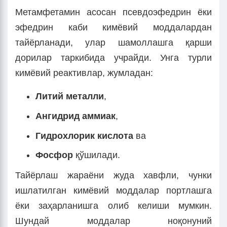
Метамфетамин асосан псевдоэфедрин ёки
эфедрин каби кимёвий моддалардан
тайёрланади, улар шамоллашга қарши
дорилар таркибида учрайди. Унга турли
кимёвий реактивлар, жумладан:
Литий металли
,
Ан
г
идрид аммиак
,
Гидрохлорик кислота
ва
Фосфор
қўшилади.
Тайёрлаш жараёни жуда хавфли, чунки
ишлатилган кимёвий моддалар портлашга
ёки заҳарланишга олиб келиши мумкин.
Шундай моддалар ноқонуний