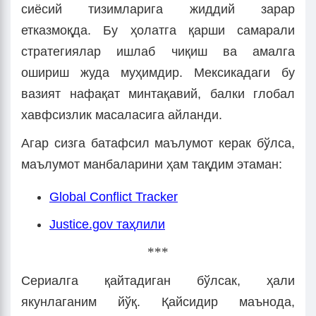
сиёсий тизимларига жиддий зарар
етказмоқда. Бу ҳолатга қарши самарали
стратегиялар ишлаб чиқиш ва амалга
ошириш жуда муҳимдир. Мексикадаги бу
вазият нафақат минтақавий, балки глобал
хавфсизлик масаласига айланди.
Агар сизга батафсил маълумот керак бўлса,
маълумот манбаларини ҳам тақдим этаман:
Global Conflict Tracker
Justice.gov таҳлили
***
Сериалга қайтадиган бўлсак, ҳали
якунлаганим йўқ. Қайсидир маънода,