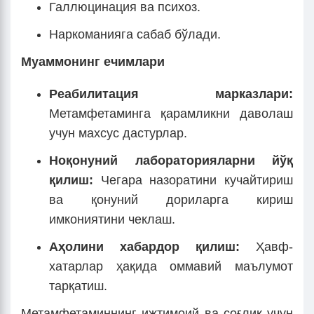
Галлюцинация ва психоз.
Наркоманияга сабаб бўлади.
Муаммонинг ечимлари
Реабилитация марказлари:
Метамфетаминга қарамликни даволаш
учун махсус дастурлар.
Ноқонуний лабораторияларни йўқ
қилиш:
Чегара назоратини кучайтириш
ва қонуний дориларга кириш
имкониятини чеклаш.
Аҳолини хабардор қилиш:
Ҳавф-
хатарлар ҳақида оммавий маълумот
тарқатиш.
Метамфетаминнинг ижтимоий ва соғлиқ учун