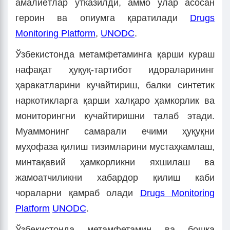
амалиётлар ўтказилди, аммо улар асосан
героин ва опиумга қаратилади
Drugs
Monitoring Platform
,
UNODC
.
Ўзбекистонда метамфетаминга қарши кураш
нафақат ҳуқуқ-тартибот идораларининг
ҳаракатларини кучайтириш, балки синтетик
наркотикларга қарши халқаро ҳамкорлик ва
мониторингни кучайтиришни талаб этади.
Муаммонинг самарали ечими ҳуқуқни
муҳофаза қилиш тизимларини мустаҳкамлаш,
минтақавий ҳамкорликни яхшилаш ва
жамоатчиликни хабардор қилиш каби
чораларни қамраб олади
Drugs Monitoring
Platform
UNODC
.
Ўзбекистонда метамфетамин ва бошқа