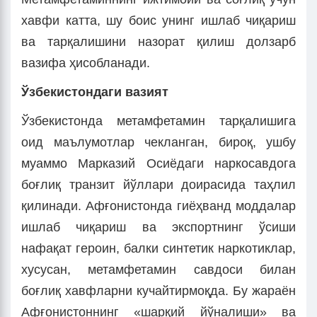
хавфи катта, шу боис унинг ишлаб чиқариш
ва тарқалишини назорат қилиш долзарб
вазифа ҳисобланади.
Ўзбекистондаги вазият
Ўзбекистонда метамфетамин тарқалишига
оид маълумотлар чекланган, бироқ, ушбу
муаммо Марказий Осиёдаги наркосавдога
боғлиқ транзит йўллари доирасида таҳлил
қилинади. Афғонистонда гиёҳванд моддалар
ишлаб чиқариш ва экспортнинг ўсиши
нафақат героин, балки синтетик наркотиклар,
хусусан, метамфетамин савдоси билан
боғлиқ хавфларни кучайтирмоқда. Бу жараён
Афғонистоннинг «шарқий йўналиши» ва