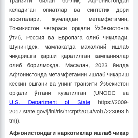
транзити билан боғлиқ. Афғонистондан
келадиган опиатлар ва синтетик дори
воситалари, жумладан метамфетамин,
Тожикистон чегараси орқали Ўзбекистонга
ўтиб, Россия ва Европага олиб чиқилади.
Шунингдек, мамлакатда маҳаллий ишлаб
чиқаришга қарши қаратилган кампаниялар
олиб борилмоқда. Масалан, 2023 йилда
Афғонистонда метамфетамин ишлаб чиқариш
кескин ошгани ва унинг транзити Ўзбекистон
орқали ўтгани кузатилган (UNODC ва
U.S. Department of State
https://2009-
2017.state.gov/j/inl/rls/nrcrpt/2014/vol1/223093.h
tm)).
Афғонистондаги
наркотиклар
ишлаб
чиқар