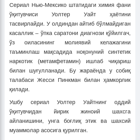
Сериал Нью-Мексико штатидаги химия фани
ўқитувчиси Уолтер Уайт ҳаётини
тасвирлайди. У олдиндан айтиб бўлмайдиган
касаллик – ўпка саратони диагнози қўйилгач,
ўз оиласининг молиявий келажагини
таъминлаш мақсадида ноқонуний синтетик
наркотик (метамфетамин) ишлаб чиқариш
билан шуғулланади. Бу жараёнда у собиқ
талабаси Жесси Пинкман билан ҳамкорлик
қилади.
Ушбу сериал Уолтер Уайтнинг оддий
ўқитувчидан йирик жиноий шахсга
айланишини, унга боғлиқ этик ва шахсий
муаммолар асосига қурилган.