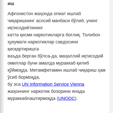
иш
Афғонистон жаҳонда опиат ишлаб
чиқаришнинг асосий манбаси бўлиб, унинг
иқтисодиётининг
катта қисми наркотикларга боғлиқ. Толибон
ҳукумати наркотиклар савдосини
қисқартиришга
ваъда берган бўлса-да, маҳаллий иқтисодий
омиллар буни амалда мураккаб қилиб
қўймоқда. Метамфетамин ишлаб чиқариш ҳам
ўсиб бормоқда,
бу эса
UN Information Service Vienna
жаҳоннинг наркотик бозорини янада
мураккаблаштирмоқда (
UNODC
).