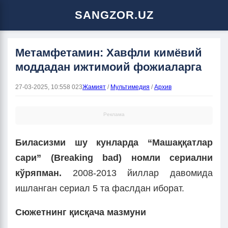
SANGZOR.UZ
Метамфетамин: Хавфли кимёвий
моддадан ижтимоий фожиаларга
27-03-2025, 10:55
8 023
Жамият
/
Мультимедия
/
Архив
Реклама
Биласизми шу кунларда “Машаққатлар
сари” (
Breaking
bad
)
номли сериални
кўряпман.
2008-2013 йиллар давомида
ишланган сериал 5 та фаслдан иборат.
Сюжетнинг қисқача мазмуни