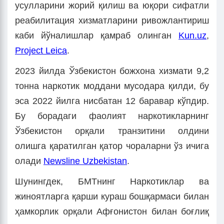
усулларини жорий қилиш ва юқори сифатли
реабилитация хизматларини ривожлантириш
каби йўналишлар қамраб олинган
Kun.uz
,
Project Leica
.
2023 йилда Ўзбекистон божхона хизмати 9,2
тонна наркотик моддани мусодара қилди, бу
эса 2022 йилга нисбатан 12 баравар кўпдир.
Бу борадаги фаолият наркотикларнинг
Ўзбекистон орқали транзитини олдини
олишга қаратилган қатор чораларни ўз ичига
олади
Newsline Uzbekistan
.
Шунингдек, БМТнинг Наркотиклар ва
жиноятларга қарши кураш бошқармаси билан
ҳамкорлик орқали Афғонистон билан боғлиқ