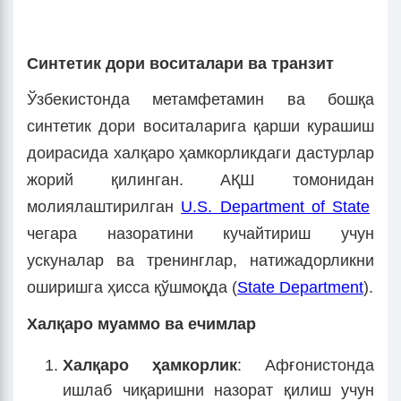
Синтетик дори воситалари ва транзит
Ўзбекистонда метамфетамин ва бошқа
синтетик дори воситаларига қарши курашиш
доирасида халқаро ҳамкорликдаги дастурлар
жорий қилинган. АҚШ томонидан
молиялаштирилган
U.S. Department of State
чегара назоратини кучайтириш учун
ускуналар ва тренинглар, натижадорликни
оширишга ҳисса қўшмоқда (
State Department
).
Халқаро муаммо ва ечимлар
Халқаро ҳамкорлик
: Афғонистонда
ишлаб чиқаришни назорат қилиш учун