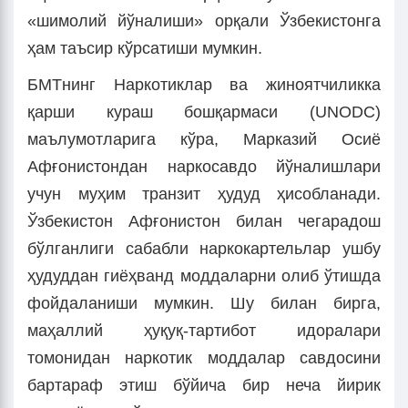
«шимолий йўналиши» орқали Ўзбекистонга
ҳам таъсир кўрсатиши мумкин.
БМТнинг Наркотиклар ва жиноятчиликка
қарши кураш бошқармаси (UNODC)
маълумотларига кўра, Марказий Осиё
Афғонистондан наркосавдо йўналишлари
учун муҳим транзит ҳудуд ҳисобланади.
Ўзбекистон Афғонистон билан чегарадош
бўлганлиги сабабли наркокартельлар ушбу
ҳудуддан гиёҳванд моддаларни олиб ўтишда
фойдаланиши мумкин. Шу билан бирга,
маҳаллий ҳуқуқ-тартибот идоралари
томонидан наркотик моддалар савдосини
бартараф этиш бўйича бир неча йирик