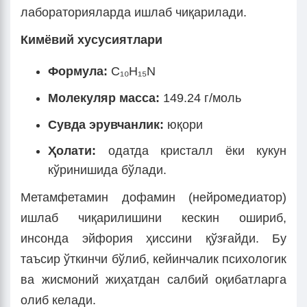
лабораторияларда ишлаб чиқарилади.
Кимёвий хусусиятлари
Формула:
C₁₀H₁₅N
Молекуляр масса:
149.24 г/моль
Сувда эрувчанлик:
юқори
Ҳолати:
одатда кристалл ёки кукун
кўринишида бўлади.
Метамфетамин дофамин (нейромедиатор)
ишлаб чиқарилишини кескин ошириб,
инсонда эйфория ҳиссини қўзғайди. Бу
таъсир ўткинчи бўлиб, кейинчалик психологик
ва жисмоний жиҳатдан салбий оқибатларга
олиб келади.