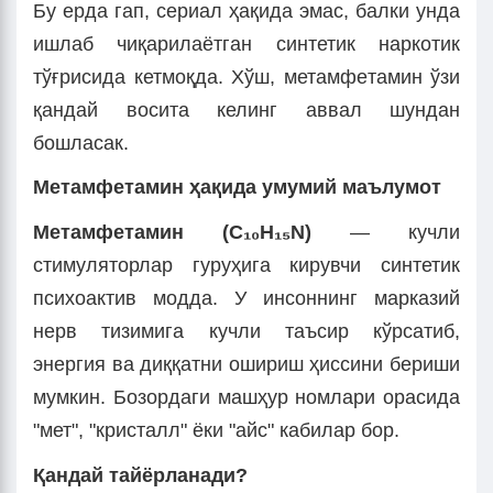
Бу ерда гап, сериал ҳақида эмас, балки унда
ишлаб чиқарилаётган синтетик наркотик
тўғрисида кетмоқда. Хўш, метамфeтамин ўзи
қандай восита келинг аввал шундан
бошласак.
Метамфетамин ҳақида умумий маълумот
Метамфетамин (C₁₀H₁₅N)
— кучли
стимуляторлар гуруҳига кирувчи синтетик
психоактив модда. У инсоннинг марказий
нерв тизимига кучли таъсир кўрсатиб,
энергия ва диққатни ошириш ҳиссини бериши
мумкин. Бозордаги машҳур номлари орасида
"мет", "кристалл" ёки "айс" кабилар бор.
Қандай тайёрланади?