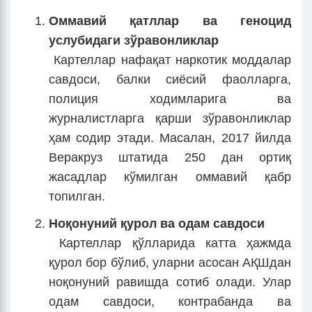
Омма
вий қатллар ва геноцид
услубидаги зўравонликлар
Картеллар нафақат наркотик моддалар
савдоси, балки сиёсий фаолларга,
полиция ходимларига ва
журналистларга қарши зўравонликлар
ҳам содир этади. Масалан, 2017 йилда
Веракруз штатида 250 дан ортиқ
жасадлар кўмилган оммавий қабр
топилган.
Ноқ
онун
ий
қурол ва одам савдоси
Картеллар қўлларида катта ҳажмда
қурол бор бўлиб, уларни асосан АҚШдан
ноқонуний равишда сотиб олади. Улар
одам савдоси, контрабанда ва