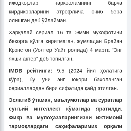
ижодкорлар наркооламнинг барча
кирдикорларини атрофлича очиб бера
олишган деб ўйлайман.
Ҳарқалай сериал 16 та Эмми мукофотини
бекорга қўлга киритмаган, жумладан Брайан
Крэнстон (Уолтер Уайт ролида) 4 марта "Энг
яхши актёр" деб топилган.
IMDB рейтинги:
9.5 (2024 йил ҳолатига
кўра), бу уни энг юқори баҳоланган
сериаллардан бири сифатида қайд этилган.
Эслатиб ўтаман, маълумотлар ва суратлар
сунъий интеллект кўмагида яратилди.
Фикр ва мулоҳазаларингизни ижтимоий
тармоқлардаги саҳифаларимиз орқали