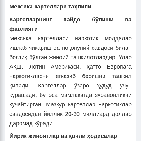
Мексика картеллари таҳлили
Картелларнинг пайдо бўлиши ва
фаолияти
Мексика картеллари наркотик моддалар
ишлаб чиқариш ва ноқонуний савдоси билан
боғлиқ бўлган жиноий ташкилотлардир. Улар
АҚШ, Лотин Америкаси, ҳатто Европага
наркотикларни етказиб беришни ташкил
қилади. Картеллар ўзаро ҳудуд учун
курашади, бу эса мамлакатда зўравонликни
кучайтирган. Мазкур картеллар наркотиклар
савдосидан йиллик 20-30 миллиард доллар
даромад кўради.
Йирик жиноятлар ва қонли ҳодисалар