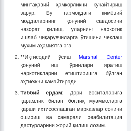
минтақавий ҳамкорликни кучайтириш
зарур. Бу тармоқдаги кимёвий
моддаларнинг қонуний савдосини
назорат қилиш, уларнинг наркотик
ишлаб чиқарувчиларга ўтишини чеклаш
муҳим аҳамиятга эга.
**Иқтисодий ўсиш
Marshall Center
қонуний иш ўринлари яратиш
наркотикларни етиштиришга бўлган
эҳтиёжни камайтиради.
Тиббий ёрдам
: Дори воситаларига
қарамлик билан боғлиқ муаммоларга
қарши ихтисослашган марказлар сонини
ошириш ва самарали реабилитация
дастурларини жорий қилиш лозим.