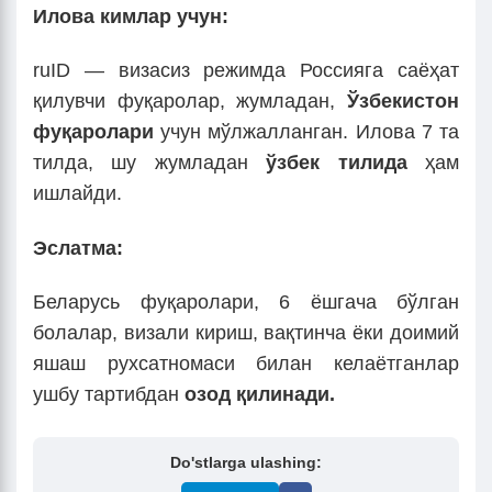
Илова кимлар учун:
ruID — визасиз режимда Россияга саёҳат
қилувчи фуқаролар, жумладан,
Ўзбекистон
фуқаролари
учун мўлжалланган. Илова 7 та
тилда, шу жумладан
ўзбек тилида
ҳам
ишлайди.
Эслатма:
Беларусь фуқаролари, 6 ёшгача бўлган
болалар, визали кириш, вақтинча ёки доимий
яшаш рухсатномаси билан келаётганлар
ушбу тартибдан
озод қилинади.
Do'stlarga ulashing: