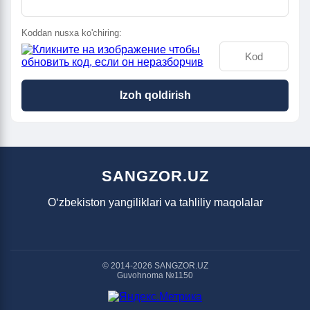
Koddan nusxa ko'chiring:
Izoh qoldirish
SANGZOR.UZ
O‘zbekiston yangiliklari va tahliliy maqolalar
© 2014-2026 SANGZOR.UZ
Guvohnoma №1150