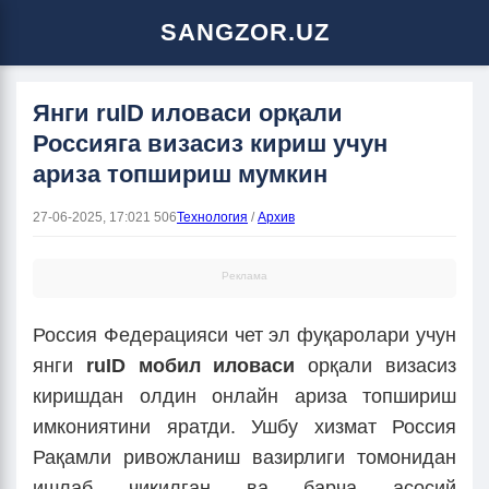
SANGZOR.UZ
Янги ruID иловаси орқали
Россияга визасиз кириш учун
ариза топшириш мумкин
27-06-2025, 17:02
1 506
Технология
/
Архив
Реклама
Россия Федерацияси чет эл фуқаролари учун
янги
ruID мобил иловаси
орқали визасиз
киришдан олдин онлайн ариза топшириш
имкониятини яратди. Ушбу хизмат Россия
Рақамли ривожланиш вазирлиги томонидан
ишлаб чиқилган ва барча асосий