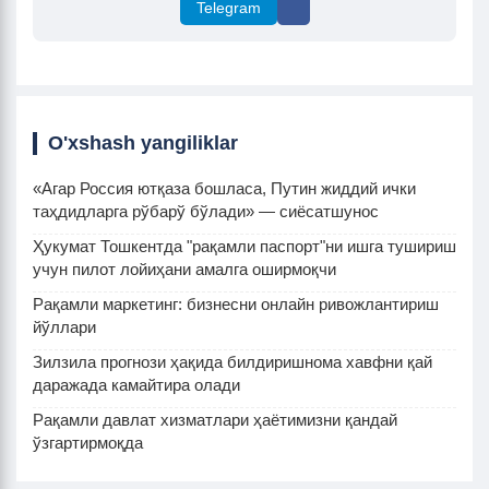
Telegram
O'xshash yangiliklar
«Агар Россия ютқаза бошласа, Путин жиддий ички
таҳдидларга рўбарў бўлади» — сиёсатшунос
Ҳукумат Тошкентда "рақамли паспорт"ни ишга тушириш
учун пилот лойиҳани амалга оширмоқчи
Рақамли маркетинг: бизнесни онлайн ривожлантириш
йўллари
Зилзила прогнози ҳақида билдиришнома хавфни қай
даражада камайтира олади
Рақамли давлат хизматлари ҳаётимизни қандай
ўзгартирмоқда