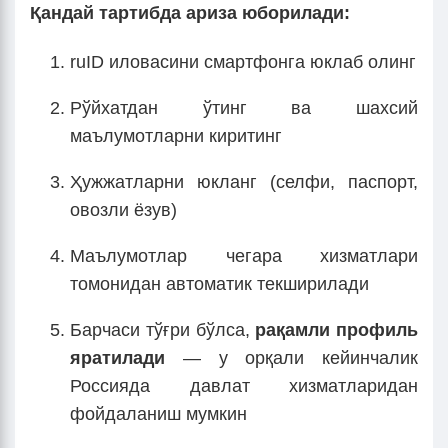
Қандай тартибда ариза юборилади:
ruID иловасини смартфонга юклаб олинг
Рўйхатдан ўтинг ва шахсий
маълумотларни киритинг
Ҳужжатларни юкланг (селфи, паспорт,
овозли ёзув)
Маълумотлар чегара хизматлари
томонидан автоматик текширилади
Барчаси тўғри бўлса,
рақамли профиль
яратилади
— у орқали кейинчалик
Россияда давлат хизматларидан
фойдаланиш мумкин