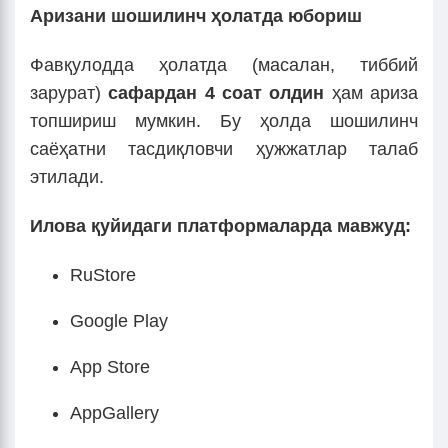
Аризани шошилинч ҳолатда юбориш
Фавқулодда ҳолатда (масалан, тиббий
зарурат)
сафардан 4 соат олдин
ҳам ариза
топшириш мумкин. Бу ҳолда шошилинч
саёҳатни тасдиқловчи ҳужжатлар талаб
этилади.
Илова қуйидаги платформаларда мавжуд:
RuStore
Google Play
App Store
AppGallery