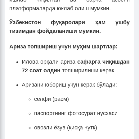
платформаларда юклаб олиш мумкин.
Ўзбекистон фуқаролари ҳам ушбу
тизимдан фойдаланиши мумкин.
Ариза топшириш учун муҳим шартлар:
Илова орқали ариза
сафарга чиқишдан
72 соат олдин
топширилиши керак
Аризани юбориш учун керак бўлади:
селфи (расм)
паспортнинг фотосурат нусхаси
овозли ёзув (қисқа нутқ)