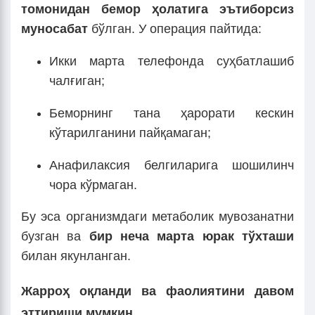
томонидан бемор ҳолатига эътиборсиз
муносабат
бўлган. У операция пайтида:
Икки марта телефонда суҳбатлашиб
чалғиган;
Беморнинг тана ҳарорати кескин
кўтарилганини пайқамаган;
Анафилаксия белгиларига шошилинч
чора кўрмаган.
Бу эса организмдаги метаболик мувозанатни
бузган ва
бир неча марта юрак тўхташи
билан якунланган.
Жарроҳ оқланди ва фаолиятини давом
эттириши мумкин