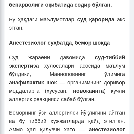
бепарволиги
оқибатида содир бўлган.
Бу ҳақдаги маълумотлар
суд қарорида
акс
этган.
Анестезиолог суҳбатда, бемор шокда
Суд жараёни давомида
суд-тиббий
экспертиза
хулосалари асосида маълум
бўлдики, Манноповнинг ўлимига
анафилактик шок
— организмнинг доривор
моддаларга (хусусан,
новокаинга
) кучли
аллергик реакцияси сабаб бўлган.
Беморнинг ўзи аллергияси йўқлигини айтган
ва бу тиббий ҳужжатларда қайд этилган.
Аммо ҳал қилувчи хато —
анестезиолог