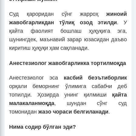
Суд қароридан сўнг жарроҳ
жиноий
жавобгарликдан тўлиқ озод этилди
. У
қайта фаолият бошлаш ҳуқуқига эга,
шунингдек, маънавий зарар юзасидан даъво
киритиш ҳуқуқи ҳам сақланади.
Анестезиолог жавобгарликка тортилмоқда
Анестезиолог эса
касбий беэътиборлик
орқали беморнинг ўлимига сабабчи деб
топилди. Ҳозирда унинг қилмиши
қайта
малакаланмоқда
, шундан сўнг суд
томонидан
жазо чораси белгиланади
.
Нима содир бўлган эди?