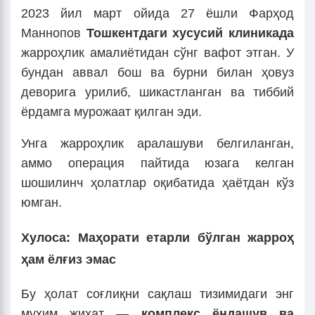
2023 йил март ойида 27 ёшли Фарҳод
Маннопов
Тошкентдаги хусусий клиникада
жарроҳлик амалиётидан сўнг вафот этган. У
бундан аввал бош ва бурни билан ҳовуз
деворига урилиб, шикастланган ва тиббий
ёрдамга мурожаат қилган эди.
Унга жарроҳлик аралашуви белгиланган,
аммо операция пайтида юзага келган
шошилинч ҳолатлар оқибатида ҳаётдан кўз
юмган.
Хулоса: Маҳорати етарли бўлган жарроҳ
ҳам ёлғиз эмас
Бу ҳолат соғлиқни сақлаш тизимидаги энг
муҳим жиҳат —
комплекс ёндашув ва