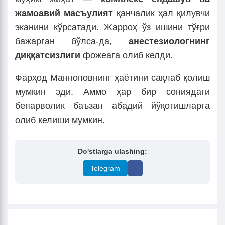
жамоавий масъулият
қанчалик ҳал қилувчи
эканини кўрсатади. Жарроҳ ўз ишини тўғри
бажарган бўлса-да,
анестезиологнинг
диққатсизлиги
фожеага олиб келди.
Фарҳод Манноповнинг ҳаётини сақлаб қолиш
мумкин эди. Аммо ҳар бир сониядаги
бепарволик баъзан абадий йўқотишларга
олиб келиши мумкин.
Do'stlarga ulashing:
Telegram