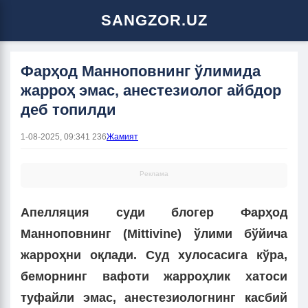
SANGZOR.UZ
Фарҳод Манноповнинг ўлимида
жарроҳ эмас, анестезиолог айбдор
деб топилди
1-08-2025, 09:34
1 236
Жамият
Реклама
Апелляция суди блогер
Фарҳод
Манноповнинг
(Mittivine) ўлими бўйича
жарроҳни оқлади. Суд хулосасига кўра,
беморнинг вафоти жарроҳлик хатоси
туфайли эмас,
анестезиологнинг касбий