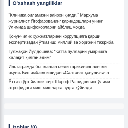
O'xshash yangiliklar
"Клиника оиламизни вайрон қилди." Марҳума
журналист Ягофарованинг қариндошлари унинг
ўлимида шифокорларни айблашмоқда
Қонунчилик ҳужжатларини коррупцияга қарши
экспертизадан ўтказиш: миллий ва хорижий тажриба
Гулжаҳон Йўлдошева: “Катта пулларни ўмаришга
халақит қилган эдим”
Инстаграмда бошланган севги тарихининг аянчли
якуни: Бишимбаев ишидан «Салтанат қонуни»гача
Ўттиз тўрт йиллик сир: Шароф Рашидовнинг ўлими
атрофидаги миш-мишларга нуқта қўйилди
Izohlar (0)