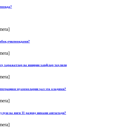
рмоқда?
mera]
умбоқ ечилмоқдами?
mera]
от, харажатлар ва яширин хавфлар таҳлили
mera]
нтеграцион муаммоларни ҳал эта оладими?
mera]
улуш ва янги 11 разряд нимани англатади?
mera]