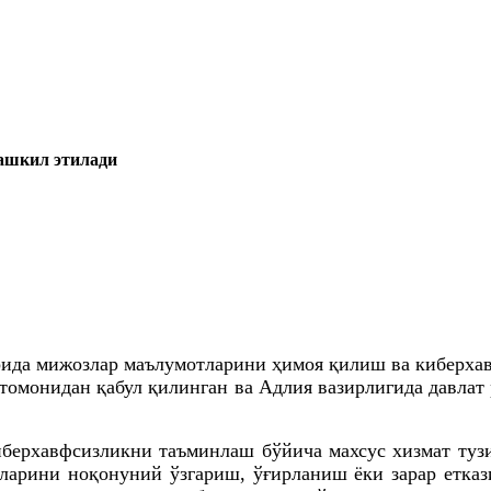
ташкил этилади
арида мижозлар маълумотларини ҳимоя қилиш ва киберх
 томонидан қабул қилинган ва Адлия вазирлигида давлат
киберхавфсизликни таъминлаш бўйича махсус хизмат туз
тларини ноқонуний ўзгариш, ўғирланиш ёки зарар етка