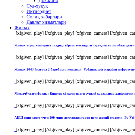
Док.кино
Суд-ҳуқуқ
Иқтисодиёт
Солиқ хабарлари
Давлат хизматлари
Жиззах
[xfgiven_play]
[/xfgiven_play] [xfgiven_camera]
[/xfgiven_ca
Жиззах аграр секторига таҳдид: тўртта тумандаги оқсоқлик ва манбалардаги
[xfgiven_play]
[/xfgiven_play] [xfgiven_camera]
[/xfgiven_ca
Жиззах 2043 йилгача 2 баробарга кенгаяди: Урбанизация жараёни инфратуз
[xfgiven_play]
[/xfgiven_play] [xfgiven_camera]
[/xfgiven_ca
Мирзачўлдаги фожиа: Қишлоқ хўжалигидаги сунъий ҳавзаларда хавфсизлик 
[xfgiven_play]
[/xfgiven_play] [xfgiven_camera]
[/xfgiven_ca
АҚШ грин карта учун 100 минг долларлик гаров пули жорий этадими: Бу Ўзб
[xfgiven_play]
[/xfgiven_play] [xfgiven_camera]
[/xfgiven_ca