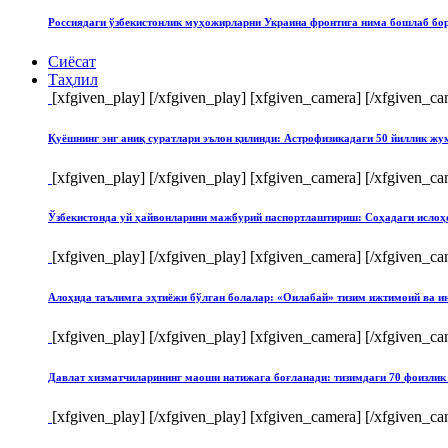
Россиядаги ўзбекистонлик муҳожирларни Украина фронтига нима бошлаб бо
Сиёсат
Таҳлил
[xfgiven_play]
[/xfgiven_play] [xfgiven_camera]
[/xfgiven_ca
Қуёшнинг энг аниқ суратлари эълон қилинди: Астрофизикадаги 50 йиллик ж
[xfgiven_play]
[/xfgiven_play] [xfgiven_camera]
[/xfgiven_ca
Ўзбекистонда уй ҳайвонларини мажбурий паспортлаштириш: Соҳадаги ислоҳ
[xfgiven_play]
[/xfgiven_play] [xfgiven_camera]
[/xfgiven_ca
Алоҳида таълимга эҳтиёжи бўлган болалар: «Оилабай» тизим ижтимоий ва и
[xfgiven_play]
[/xfgiven_play] [xfgiven_camera]
[/xfgiven_ca
Давлат хизматчиларининг маоши натижага боғланади: тизимдаги 70 фоизлик 
[xfgiven_play]
[/xfgiven_play] [xfgiven_camera]
[/xfgiven_ca