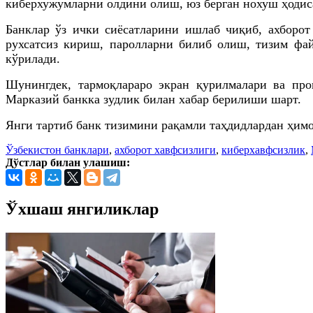
киберхужумларни олдини олиш, юз берган нохуш ҳодис
Банклар ўз ички сиёсатларини ишлаб чиқиб, ахборот
рухсатсиз кириш, паролларни билиб олиш, тизим фа
кўрилади.
Шунингдек, тармоқлараро экран қурилмалари ва про
Марказий банкка зудлик билан хабар берилиши шарт.
Янги тартиб банк тизимини рақамли таҳдидлардан ҳи
Ўзбекистон банклари
,
ахборот хавфсизлиги
,
киберхавфсизлик
,
Дўстлар билан улашиш:
Ўхшаш янгиликлар