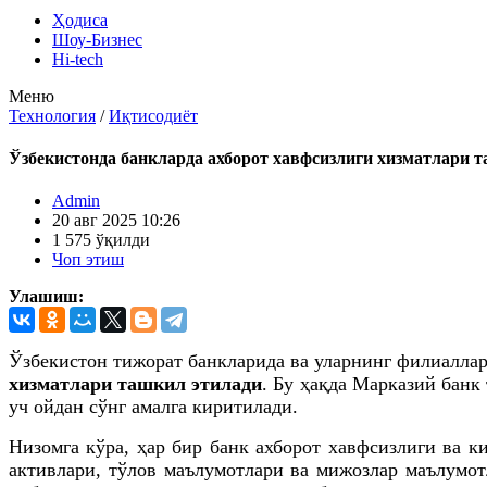
Ҳодиса
Шоу-Бизнес
Hi-tech
Меню
Технология
/
Иқтисодиёт
Ўзбекистонда банкларда ахборот хавфсизлиги хизматлари 
Admin
20 авг 2025 10:26
1 575 ўқилди
Чоп этиш
Улашиш:
Ўзбекистон тижорат банкларида ва уларнинг филиалл
хизматлари ташкил этилади
. Бу ҳақда Марказий банк
уч ойдан сўнг амалга киритилади.
Низомга кўра, ҳар бир банк ахборот хавфсизлиги ва 
активлари, тўлов маълумотлари ва мижозлар маълумо