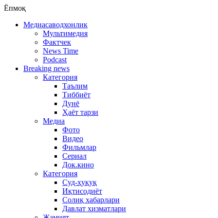
Ёпмоқ
Медиасаводхонлик
Мультимедия
Фактчек
News Time
Podcast
Breaking news
Категория
Таълим
Тиббиёт
Дунё
Ҳаёт тарзи
Медиа
Фото
Видео
Фильмлар
Сериал
Док.кино
Категория
Суд-ҳуқуқ
Иқтисодиёт
Солиқ хабарлари
Давлат хизматлари
Жамият