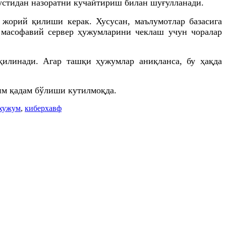
устидан назоратни кучайтириш билан шуғулланади.
 жорий қилиши керак. Хусусан, маълумотлар базасига
 масофавий сервер ҳужумларини чеклаш учун чоралар
қилинади. Агар ташқи ҳужумлар аниқланса, бу ҳақда
им қадам бўлиши кутилмоқда.
хужум
,
киберхавф