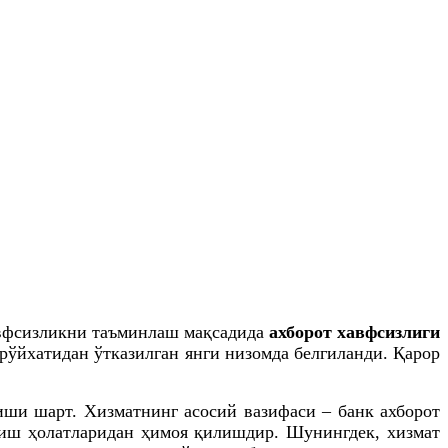
авфсизликни таъминлаш мақсадида
ахборот хавфсизлиги
 рўйхатидан ўтказилган янги низомда белгиланди. Қарор
иши шарт. Хизматнинг асосий вазифаси – банк ахборот
зиш ҳолатларидан ҳимоя қилишдир. Шунингдек, хизмат