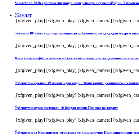
Samarkand-2028 орбитага чиқмоқда: гиперспектрал сунъий йўлдош Ўзбекист
Жамият
[xfgiven_play]
[/xfgiven_play] [xfgiven_camera]
[/xfgiven_ca
Тезликни 80 км/соатдан ортиқ оширган ҳайдовчиларни ҳуқуқдан маҳрум қи
[xfgiven_play]
[/xfgiven_play] [xfgiven_camera]
[/xfgiven_ca
Янги ўзбек алифбоси лойиҳаси Сенатга юборилди: тўртта ҳарфнинг ўзгари
[xfgiven_play]
[/xfgiven_play] [xfgiven_camera]
[/xfgiven_ca
Ўзбекистон аҳолиси 39 миллиондан ошди: Этник таркиб ўзгаришига ассимиля
[xfgiven_play]
[/xfgiven_play] [xfgiven_camera]
[/xfgiven_ca
Ўзбекистон журналистикаси 10 йилдан кейин: Прогноз ва таҳлил
[xfgiven_play]
[/xfgiven_play] [xfgiven_camera]
[/xfgiven_ca
Ўзбекистон ва Қирғизистон чегарасида ер алмашинуви: Икки қишлоқнинг т