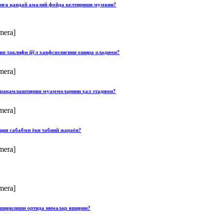
онга қандай амалий фойда келтириши мумкин?
mera]
лиш таклифи йўл хавфсизлигини ошира оладими?
mera]
ши рақамлаштириш муаммоларини ҳал этадими?
mera]
ция сабабми ёки табиий жараён?
mera]
mera]
опширилиши ортида нималар яширин?