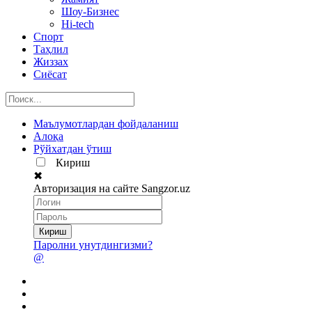
Шоу-Бизнес
Hi-tech
Спорт
Таҳлил
Жиззах
Сиёсат
Маълумотлардан фойдаланиш
Алоқа
Рўйхатдан ўтиш
Кириш
✖
Авторизация на сайте Sangzor.uz
Паролни унутдингизми?
@