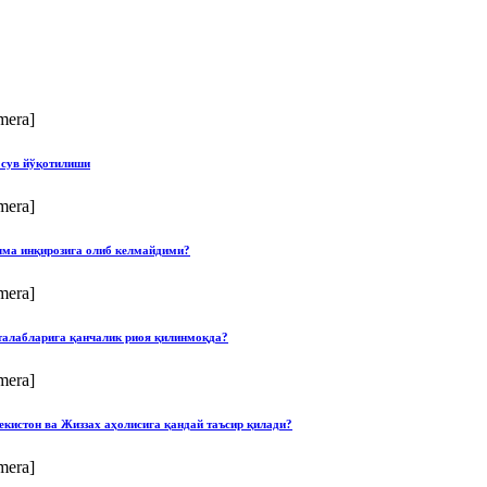
mera]
 сув йўқотилиши
mera]
илма инқирозига олиб келмайдими?
mera]
талабларига қанчалик риоя қилинмоқда?
mera]
екистон ва Жиззах аҳолисига қандай таъсир қилади?
mera]