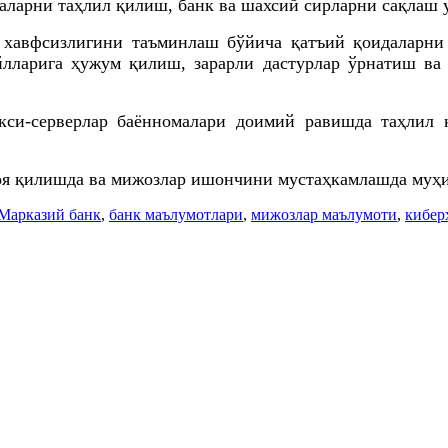
аларни таҳлил қилиш, банк ва шахсий сирларни сақлаш 
 хавфсизлигини таъминлаш бўйича қатъий қоидаларни
йлларига ҳужум қилиш, зарарли дастурлар ўрнатиш ва
кси-серверлар баённомалари доимий равишда таҳлил 
моя қилишда ва мижозлар ишончини мустаҳкамлашда муҳ
Марказий банк
,
банк маълумотлари
,
мижозлар маълумоти
,
кибер