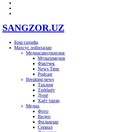
SANGZOR.UZ
Бош саҳифа
Махсус лойиҳалар
Медиасаводхонлик
Мультимедия
Фактчек
News Time
Podcast
Breaking news
Таълим
Тиббиёт
Дунё
Ҳаёт тарзи
Медиа
Фото
Видео
Фильмлар
Сериал