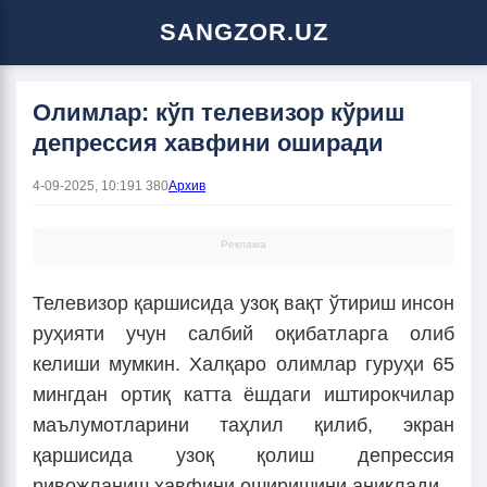
SANGZOR.UZ
Олимлар: кўп телевизор кўриш
депрессия хавфини оширади
4-09-2025, 10:19
1 380
Архив
Реклама
Телевизор қаршисида узоқ вақт ўтириш инсон
руҳияти учун салбий оқибатларга олиб
келиши мумкин. Халқаро олимлар гуруҳи 65
мингдан ортиқ катта ёшдаги иштирокчилар
маълумотларини таҳлил қилиб, экран
қаршисида узоқ қолиш депрессия
ривожланиш хавфини оширишини аниқлади.