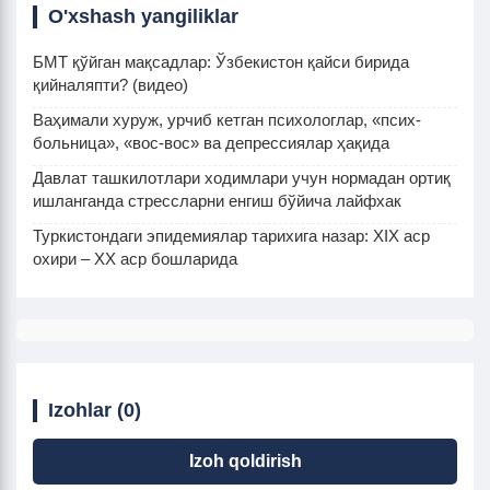
O'xshash yangiliklar
БМТ қўйган мақсадлар: Ўзбекистон қайси бирида
қийналяпти? (видео)
Ваҳимали хуруж, урчиб кетган психологлар, «псих-
больница», «вос-вос» ва депрессиялар ҳақида
Давлат ташкилотлари ходимлари учун нормадан ортиқ
ишланганда стрессларни енгиш бўйича лайфхак
Туркистондаги эпидемиялар тарихига назар: XIX аср
охири – XX аср бошларида
Izohlar (0)
Izoh qoldirish