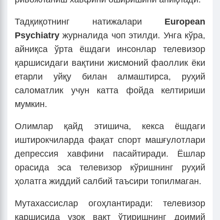
Тадқиқотнинг натижалари
European
Psychiatry
журналида чоп этилди. Унга кўра,
айниқса ўрта ёшдаги инсонлар телевизор
қаршисидаги вақтини жисмоний фаоллик ёки
етарли уйқу билан алмаштирса, руҳий
саломатлик учун катта фойда келтириши
мумкин.
Олимлар қайд этишича, кекса ёшдаги
иштирокчиларда фақат спорт машғулотлари
депрессия хавфини пасайтиради. Ёшлар
орасида эса телевизор кўришнинг руҳий
ҳолатга жиддий салбий таъсири топилмаган.
Мутахассислар огоҳлантиради: телевизор
қаршисида узоқ вақт ўтиришнинг доимий