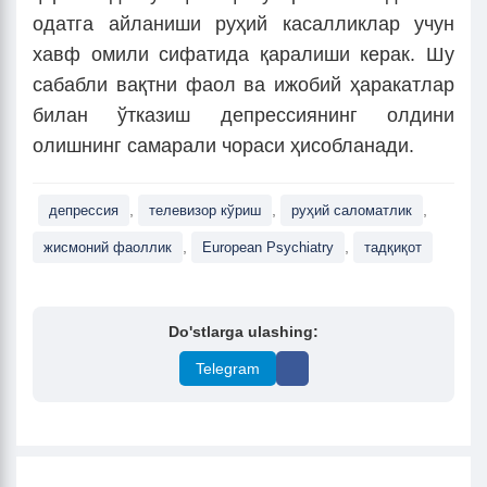
одатга айланиши руҳий касалликлар учун
хавф омили сифатида қаралиши керак. Шу
сабабли вақтни фаол ва ижобий ҳаракатлар
билан ўтказиш депрессиянинг олдини
олишнинг самарали чораси ҳисобланади.
,
,
,
депрессия
телевизор кўриш
руҳий саломатлик
,
,
жисмоний фаоллик
European Psychiatry
тадқиқот
Do'stlarga ulashing:
Telegram